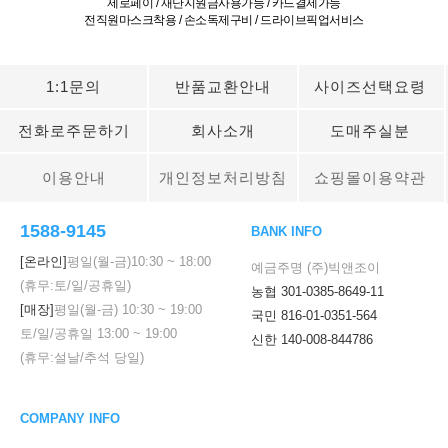
제로페이 / 재난지원금사용가능 / 카드결제가능
전직원마스크착용 / 손소독제구비 / 드라이브픽업서비스
1:1문의
반품교환안내
사이즈선택요령
전화로주문하기
회사소개
도매주실분
이용안내
개인정보처리방침
쇼핑몰이용약관
1588-9145
BANK INFO
[온라인]
평일(월-금)
10:30
~
18:00
예금주명 (주)빅앤조이
(휴무:토/일/공휴일)
농협 301-0385-8649-11
[매장]
평일(월-금)
10:30
~
19:00
국민 816-01-0351-564
토/일/공휴일
13:00
~
19:00
신한 140-008-844786
(휴무:설날/추석 당일)
COMPANY INFO