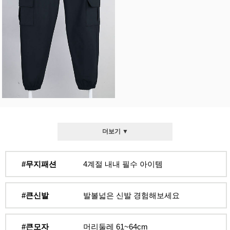
더보기 ▼
#무지패션
4계절 내내 필수 아이템
#큰신발
발볼넓은 신발 경험해보세요
#큰모자
머리둘레 61~64cm