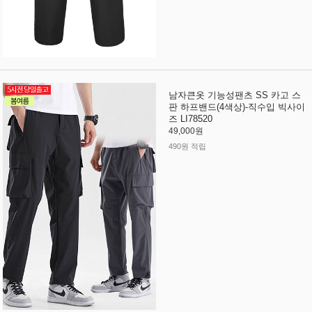
남자큰옷 기능성팬츠 SS 카고 스
판 하프밴드(4색상)-직수입 빅사이
즈 LI78520
49,000원
490원 적립