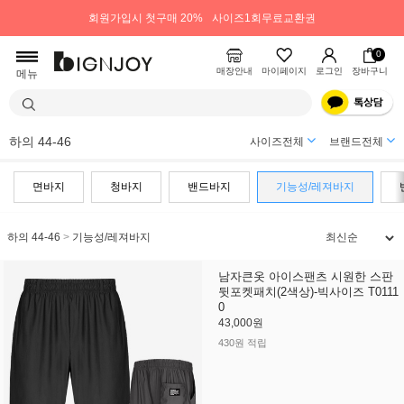
회원가입시 첫구매 20%
사이즈1회무료교환권
0
매장안내
마이페이지
로그인
장바구니
메뉴
하의 44-46
사이즈전체
브랜드전체
면바지
청바지
밴드바지
기능성/레져바지
하의 44-46
>
기능성/레져바지
남자큰옷 아이스팬츠 시원한 스판
뒷포켓패치(2색상)-빅사이즈 T0111
0
43,000원
430원 적립