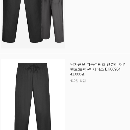
남자큰옷 기능성팬츠 벤츄리 허리
밴드(블랙)-빅사이즈 EK08964
41,000원
410원 적립