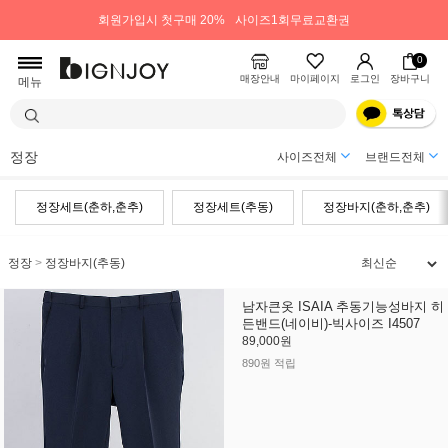
회원가입시 첫구매 20%
사이즈1회무료교환권
0
매장안내
마이페이지
로그인
장바구니
메뉴
정장
사이즈전체
브랜드전체
정장세트(춘하,춘추)
정장세트(추동)
정장바지(춘하,춘추)
정장
>
정장바지(추동)
남자큰옷 ISAIA 추동기능성바지 히
든밴드(네이비)-빅사이즈 I4507
89,000원
890원 적립