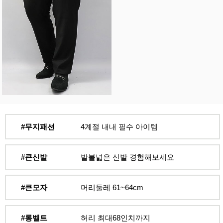
#무지패션
4계절 내내 필수 아이템
#큰신발
발볼넓은 신발 경험해보세요
#큰모자
머리둘레 61~64cm
#롱벨트
허리 최대68인치까지