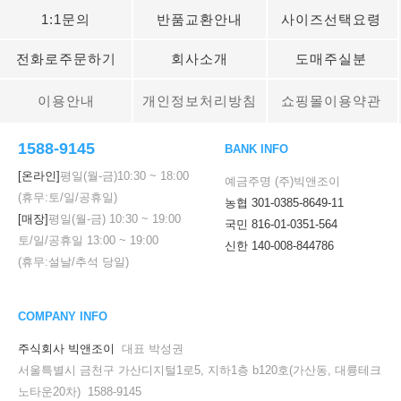
1:1문의
반품교환안내
사이즈선택요령
전화로주문하기
회사소개
도매주실분
이용안내
개인정보처리방침
쇼핑몰이용약관
1588-9145
BANK INFO
[온라인]
평일(월-금)
10:30
~
18:00
예금주명 (주)빅앤조이
(휴무:토/일/공휴일)
농협 301-0385-8649-11
[매장]
평일(월-금)
10:30
~
19:00
국민 816-01-0351-564
토/일/공휴일
13:00
~
19:00
신한 140-008-844786
(휴무:설날/추석 당일)
COMPANY INFO
주식회사 빅앤조이
대표 박성권
서울특별시 금천구 가산디지털1로5, 지하1층 b120호(가산동, 대륭테크
노타운20차) 1588-9145