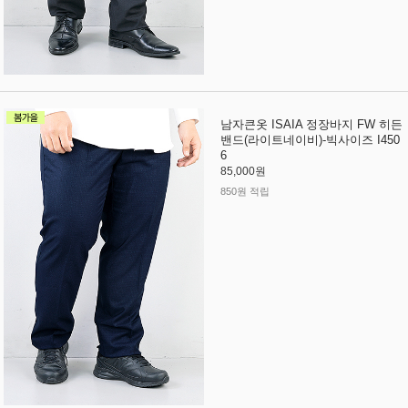
남자큰옷 ISAIA 정장바지 FW 히든
밴드(라이트네이비)-빅사이즈 I450
6
85,000원
850원 적립