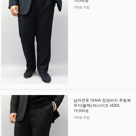
79,000원
790원 적립
남자큰옷 ISAIA 정장바지 추동복
무지(블랙)-빅사이즈 I4301
79,000원
790원 적립