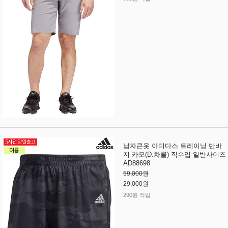
남자큰옷 아디다스 트레이닝 반바
지 카모(D.차콜)-직수입 일반사이즈
AD88698
59,000원
29,000원
290원 적립