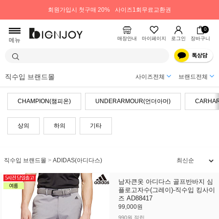
회원가입시 첫구매 20%
사이즈1회무료교환권
0
매장안내
마이페이지
로그인
장바구니
메뉴
직수입 브랜드몰
사이즈전체
브랜드전체
CHAMPION(챔피온)
UNDERARMOUR(언더아머)
CARHA
상의
하의
기타
직수입 브랜드몰
>
ADIDAS(아디다스)
남자큰옷 아디다스 골프반바지 심
플로고자수(그레이)-직수입 킹사이
즈 AD88417
99,000원
990원 적립