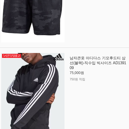
남자큰옷 아디다스 기모후드티 삼
선(블랙)-직수입 빅사이즈 AD1391
09
75,000원
750원 적립