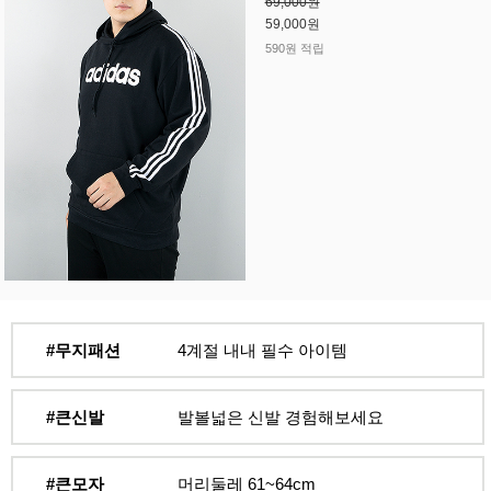
69,000원
59,000원
590원 적립
#무지패션
4계절 내내 필수 아이템
#큰신발
발볼넓은 신발 경험해보세요
#큰모자
머리둘레 61~64cm