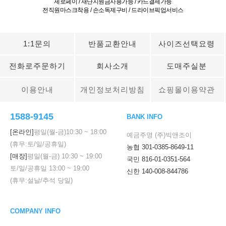
제로페이 / 재난지원금사용가능 / 카드결제가능
전직원마스크착용 / 손소독제구비 / 드라이브픽업서비스
1:1문의
반품교환안내
사이즈선택요령
전화로주문하기
회사소개
도매주실분
이용안내
개인정보처리방침
쇼핑몰이용약관
1588-9145
BANK INFO
[온라인]
평일(월-금)
10:30
~
18:00
예금주명 (주)빅앤조이
(휴무:토/일/공휴일)
농협 301-0385-8649-11
[매장]
평일(월-금)
10:30
~
19:00
국민 816-01-0351-564
토/일/공휴일
13:00
~
19:00
신한 140-008-844786
(휴무:설날/추석 당일)
COMPANY INFO