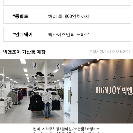
#롱벨트
허리 최대68인치까지
#언더웨어
빅사이즈만의 노하우
빅앤조이 가산동 매장
운영시간/안내 더보러가기
편의 : 지하주차장 / 탈의실 / 보관함 / 쇼핑카트