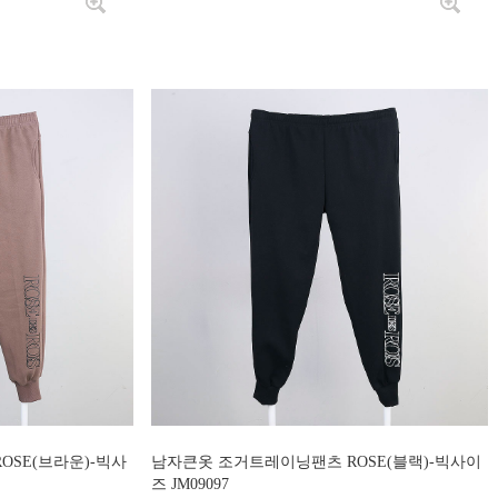
SE(브라운)-빅사
남자큰옷 조거트레이닝팬츠 ROSE(블랙)-빅사이
즈 JM09097