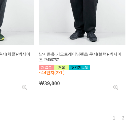
지(차콜)-빅사이
남자큰옷 기모트레이닝팬츠 무지(블랙)-빅사이
즈 JM06757
~44인치(2XL)
￦39,000
1
2