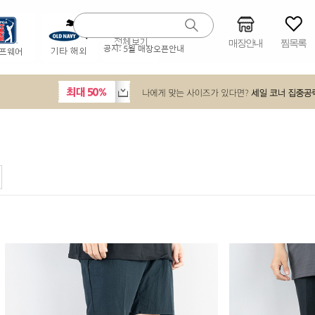
매장안내
찜목록
공지:
5월 매장오픈안내