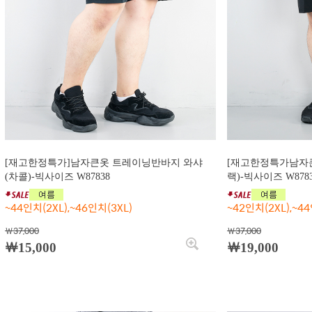
[재고한정특가]남자큰옷 트레이닝반바지 와샤
[재고한정특가남자
(차콜)-빅사이즈 W87838
랙)-빅사이즈 W878
~44인치(2XL),~46인치(3XL)
~42인치(2XL),~44
￦37,000
￦37,000
￦15,000
￦19,000