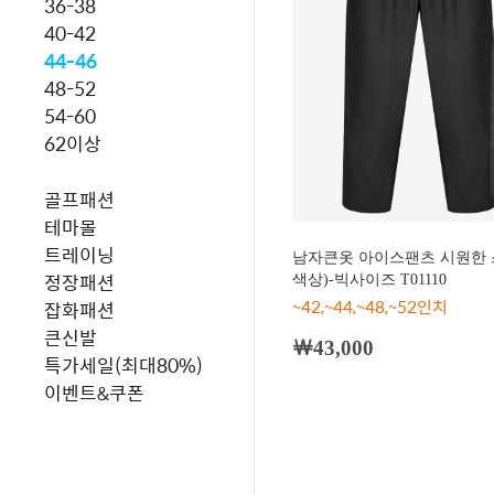
36-38
40-42
44-46
48-52
54-60
62이상
골프패션
테마몰
트레이닝
남자큰옷 아이스팬츠 시원한 
정장패션
색상)-빅사이즈 T01110
~42,~44,~48,~52인치
잡화패션
큰신발
￦43,000
특가세일(최대80%)
이벤트&쿠폰