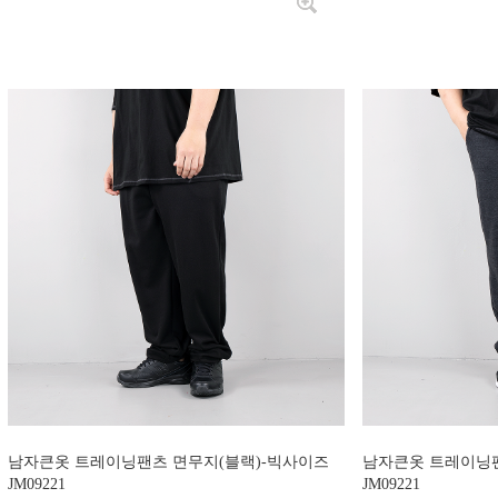
남자큰옷 트레이닝팬츠 면무지(블랙)-빅사이즈
남자큰옷 트레이닝팬
JM09221
JM09221