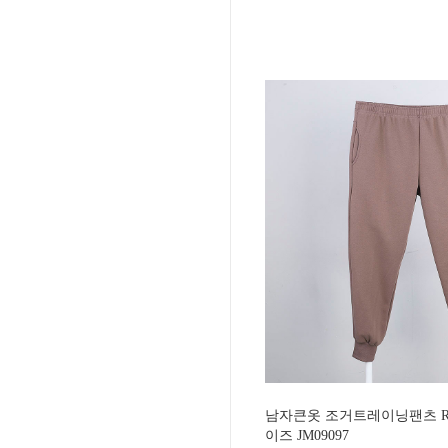
남자큰옷 조거트레이닝팬츠 RO
이즈 JM09097