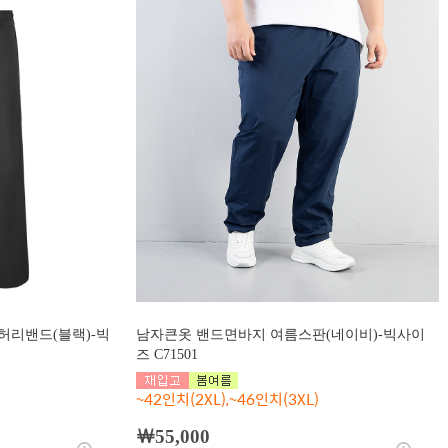
허리밴드(블랙)-빅
남자큰옷 밴드면바지 여름스판(네이비)-빅사이
즈 C71501
~42인치(2XL),~46인치(3XL)
￦55,000