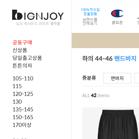
공동구매
신상품
하의 44-46
밴드바지
당일출고상품
튼튼의자
중분류
105-110
면바지
115
120-125
ALL
42
items
130
135-145
150-165
170이상