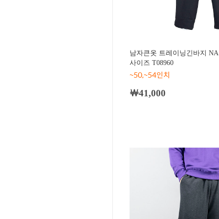
남자큰옷 트레이닝긴바지 NAS
사이즈 T08960
~50,~54인치
￦41,000