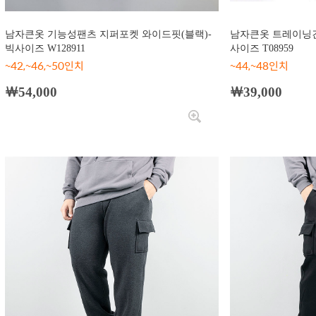
남자큰옷 기능성팬츠 지퍼포켓 와이드핏(블랙)-
남자큰옷 트레이닝긴
빅사이즈 W128911
사이즈 T08959
~42,~46,~50인치
~44,~48인치
￦54,000
￦39,000