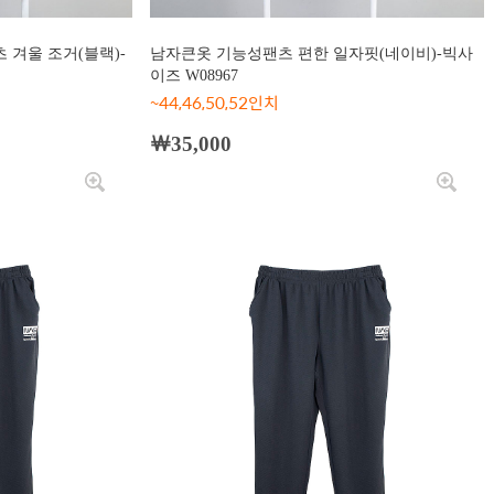
겨울 조거(블랙)-
남자큰옷 기능성팬츠 편한 일자핏(네이비)-빅사
이즈 W08967
~44,46,50,52인치
￦35,000