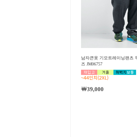
남자큰옷 기모트레이닝팬츠 무
즈 JM06757
~44인치(2XL)
￦39,000