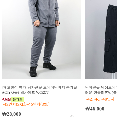
[재고한정 특가]남자큰옷 트레이닝바지 봄가을
남자큰옷 워싱트레
ACT(차콜)-빅사이즈 W05277
러운 면폴리혼방(블랙
~42,~46,~48인치
~42인치(2XL),~46인치(3XL)
￦46,000
￦28,000