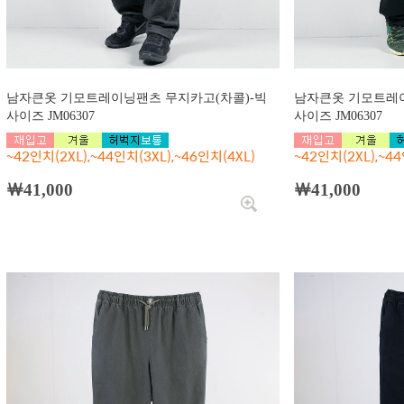
남자큰옷 기모트레이닝팬츠 무지카고(차콜)-빅
남자큰옷 기모트레이
사이즈 JM06307
사이즈 JM06307
~42인치(2XL),~44인치(3XL),~46인치(4XL)
~42인치(2XL),~4
￦41,000
￦41,000