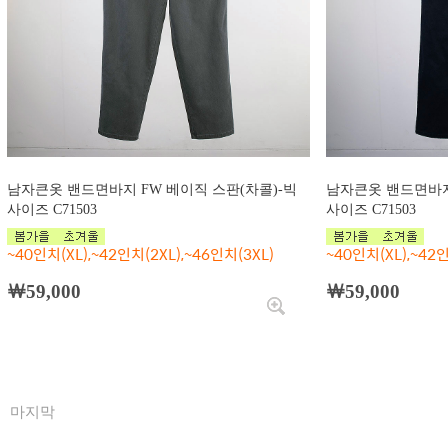
남자큰옷 밴드면바지 FW 베이직 스판(차콜)-빅
남자큰옷 밴드면바지
사이즈 C71503
사이즈 C71503
~40인치(XL),~42인치(2XL),~46인치(3XL)
~40인치(XL),~42인
￦59,000
￦59,000