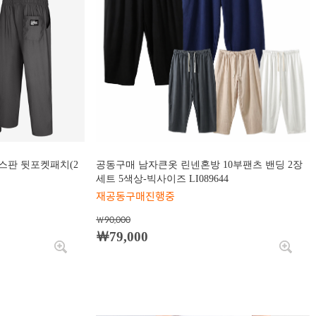
스판 뒷포켓패치(2
공동구매 남자큰옷 린넨혼방 10부팬츠 밴딩 2장
세트 5색상-빅사이즈 LI089644
재공동구매진행중
￦90,000
￦79,000