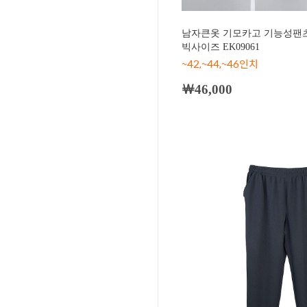
남자큰옷 기모카고 기능성팬츠 
빅사이즈 EK09061
~42,~44,~46인치
￦46,000