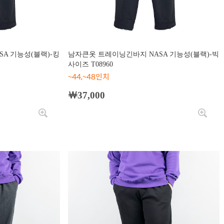
A 기능성(블랙)-킹
남자큰옷 트레이닝긴바지 NASA 기능성(블랙)-빅
사이즈 T08960
~44,~48인치
￦37,000