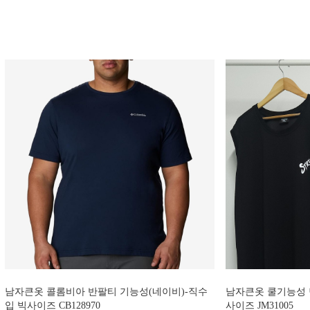
남자큰옷 콜롬비아 반팔티 기능성(네이비)-직수
남자큰옷 쿨기능성 민
입 빅사이즈 CB128970
사이즈 JM31005