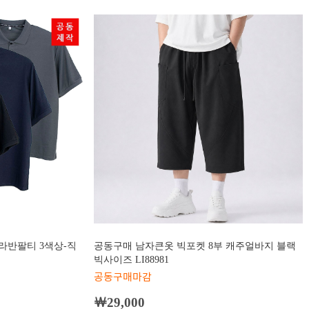
라반팔티 3색상-직
공동구매 남자큰옷 빅포켓 8부 캐주얼바지 블랙
빅사이즈 LI88981
공동구매마감
￦29,000