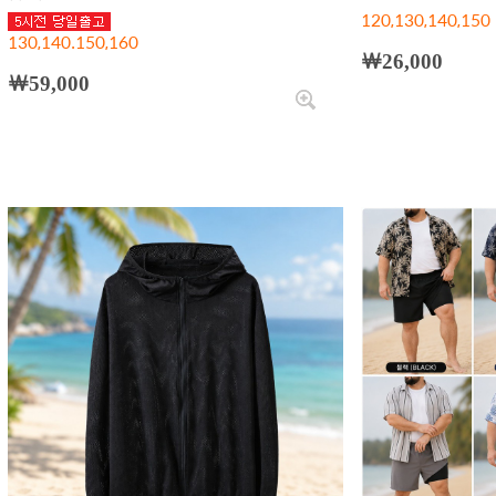
120,130,140,150
130,140.150,160
￦26,000
￦59,000