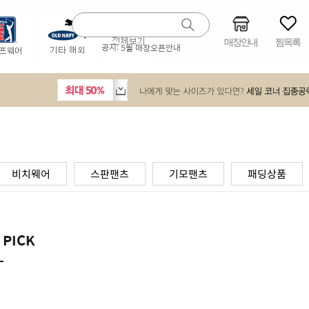
매장안내
찜목록
공지:
5월 매장오픈안내
비치웨어
스판팬츠
기모팬츠
패딩상품
 PICK