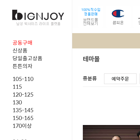
공동구매
신상품
테마몰
당일출고상품
튼튼의자
중분류
105-110
예약주문
115
120-125
130
135-145
150-165
170이상