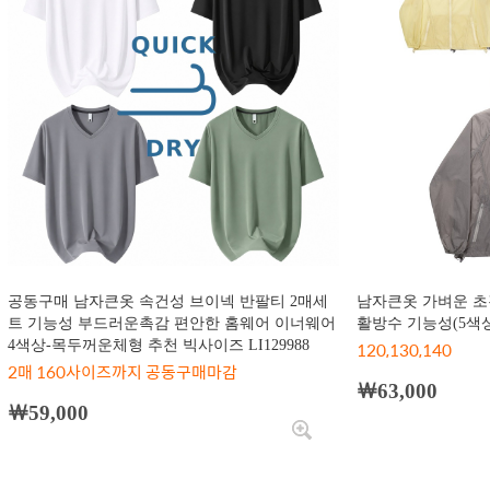
공동구매 남자큰옷 속건성 브이넥 반팔티 2매세
남자큰옷 가벼운 초
트 기능성 부드러운촉감 편안한 홈웨어 이너웨어
활방수 기능성(5색상)
4색상-목두꺼운체형 추천 빅사이즈 LI129988
120,130,140
2매 160사이즈까지 공동구매마감
￦63,000
￦59,000