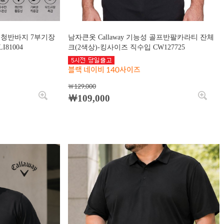
 청반바지 7부기장
남자큰옷 Callaway 기능성 골프반팔카라티 잔체
81004
크(2색상)-킹사이즈 직수입 CW127725
블랙 네이비 140사이즈
￦129,000
￦109,000