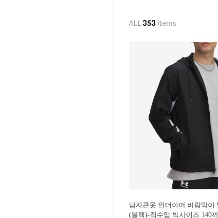
ALL
353
items
남자큰옷 언더아머 바람막이 
(블랙)-직수입 빅사이즈 140까지