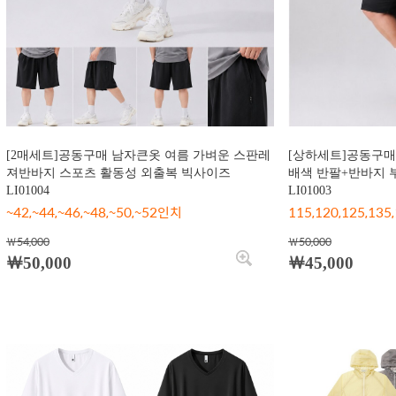
[2매세트]공동구매 남자큰옷 여름 가벼운 스판레
[상하세트]공동구매
져반바지 스포츠 활동성 외출복 빅사이즈
배색 반팔+반바지 
LI01004
LI01003
~42,~44,~46,~48,~50,~52인치
115,120,125,135
￦54,000
￦50,000
￦50,000
￦45,000