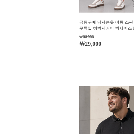
공동구매 남자큰옷 여름 스판
무릎밑 허벅지커버 빅사이즈 LI
￦33,000
￦29,000