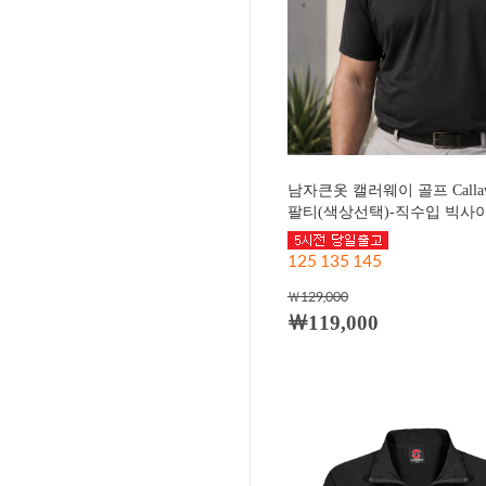
남자큰옷 캘러웨이 골프 Call
팔티(색상선택)-직수입 빅사이즈
125 135 145
￦129,000
￦119,000