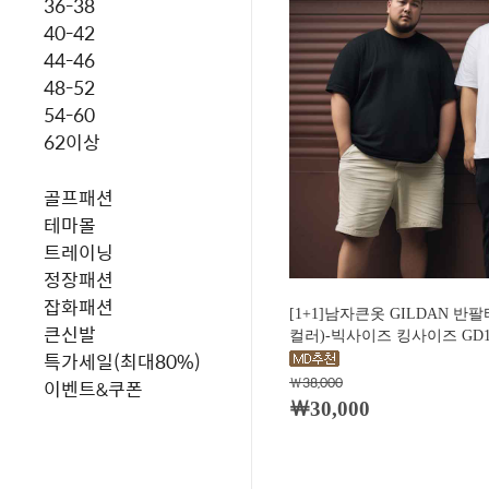
36-38
40-42
44-46
48-52
54-60
62이상
골프패션
테마몰
트레이닝
정장패션
잡화패션
[1+1]남자큰옷 GILDAN 반
큰신발
컬러)-빅사이즈 킹사이즈 GD1
특가세일(최대80%)
￦38,000
이벤트&쿠폰
￦30,000