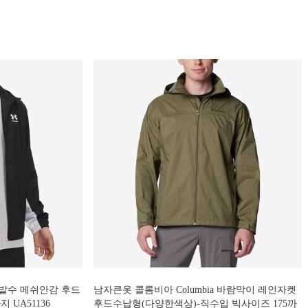
발수 메쉬안감 후드
남자큰옷 콜롬비아 Columbia 바람막이 레인자켓
 UA51136
후드수납형(다양한색상)-직수입 빅사이즈 175까