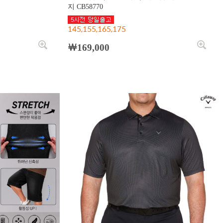
지 CB58770
145,155,165,175
￦169,000