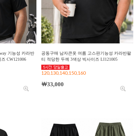
away 기능성 카라반
공동구매 남자큰옷 여름 고스판기능성 카라반팔
 CW121006
티 적당한 두께 3색상 빅사이즈 LI121005
120,130,140,150,160
￦33,000