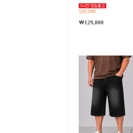
125,140
￦129,000