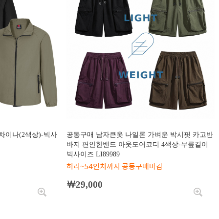
차이나(2색상)-빅사
공동구매 남자큰옷 나일론 가벼운 박시핏 카고반
바지 편안한밴드 아웃도어코디 4색상-무릎길이
빅사이즈 LI89989
허리~54인치까지 공동구매마감
￦29,000