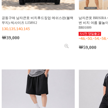
공동구매 남자큰옷 비치후드짚업 메쉬스판(블랙
남자큰옷 BRISIR
무지)-빅사이즈 LI58912
변 비치 여름 물놀
130,135,140,145
BR01009
￦39,000
~46,~50,~54,~58
￦59,000