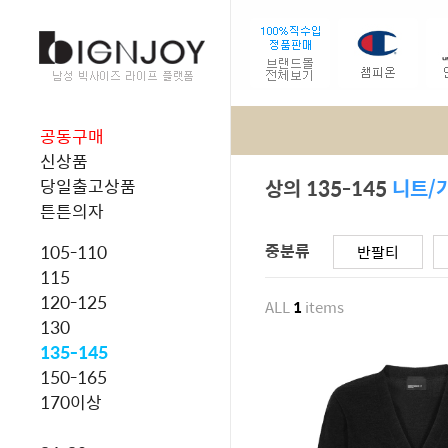
공동구매
신상품
상의 135-145
니트/
당일출고상품
튼튼의자
중분류
105-110
반팔티
115
120-125
ALL
1
items
130
135-145
150-165
170이상