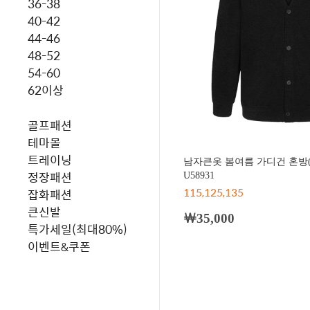
36-38
40-42
44-46
48-52
54-60
62이상
골프패션
테마몰
트레이닝
남자큰옷 봄여름 가디건 혼방
정장패션
U58931
115,125,135
잡화패션
큰신발
￦35,000
특가세일(최대80%)
이벤트&쿠폰