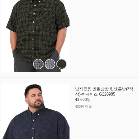
남자큰옷 반팔남방 린넨혼방(3색
상)-빅사이즈 G228985
43,000원
430원 적립