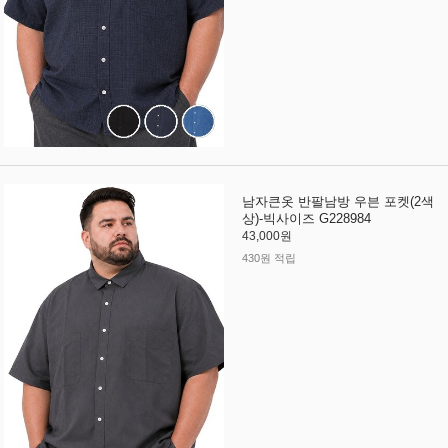
남자큰옷 반팔남방 우븐 포켓(2색
상)-빅사이즈 G228984
43,000원
430원 적립