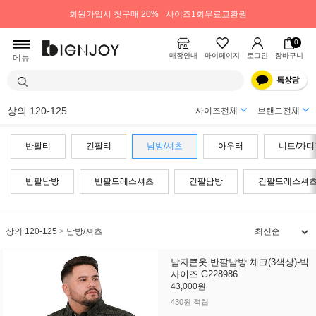
회원가입시 첫구매 20%
사이즈1회무료교환권
0
매장안내
마이페이지
로그인
장바구니
메뉴
상의 120-125
사이즈전체
브랜드전체
반팔티
긴팔티
남방/셔츠
아우터
니트/가디
반팔남방
반팔드레스셔츠
긴팔남방
긴팔드레스셔
상의 120-125
>
남방/셔츠
남자큰옷 반팔남방 체크(3색상)-빅
사이즈 G228986
43,000원
430원 적립