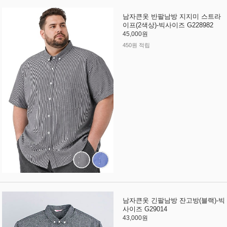
남자큰옷 반팔남방 지지미 스트라
이프(2색상)-빅사이즈 G228982
45,000원
450원 적립
남자큰옷 긴팔남방 잔고방(블랙)-빅
사이즈 G29014
43,000원