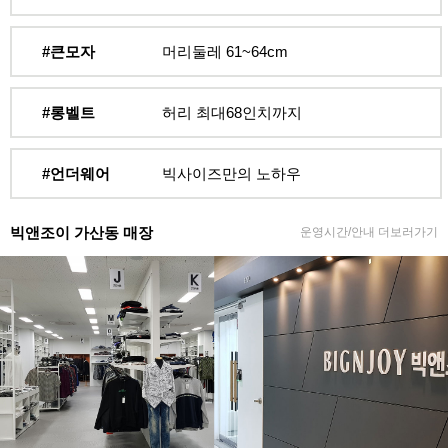
#큰모자
머리둘레 61~64cm
#롱벨트
허리 최대68인치까지
#언더웨어
빅사이즈만의 노하우
빅앤조이 가산동 매장
운영시간/안내 더보러가기