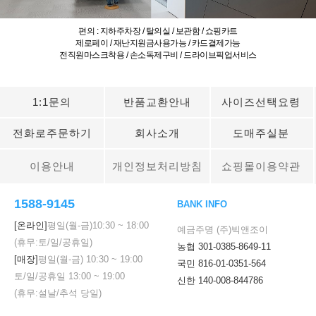
편의 : 지하주차장 / 탈의실 / 보관함 / 쇼핑카트
제로페이 / 재난지원금사용가능 / 카드결제가능
전직원마스크착용 / 손소독제구비 / 드라이브픽업서비스
1:1문의
반품교환안내
사이즈선택요령
전화로주문하기
회사소개
도매주실분
이용안내
개인정보처리방침
쇼핑몰이용약관
1588-9145
BANK INFO
[온라인]
평일(월-금)
10:30
~
18:00
예금주명 (주)빅앤조이
(휴무:토/일/공휴일)
농협 301-0385-8649-11
[매장]
평일(월-금)
10:30
~
19:00
국민 816-01-0351-564
토/일/공휴일
13:00
~
19:00
신한 140-008-844786
(휴무:설날/추석 당일)