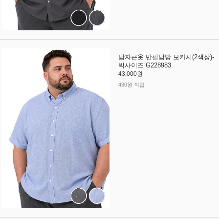
남자큰옷 반팔남방 보카시(2색상)-
빅사이즈 G228983
43,000원
430원 적립