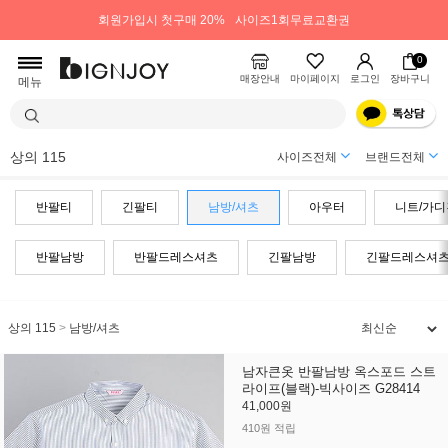
회원가입시 첫구매 20%
사이즈1회무료교환권
0
매장안내
마이페이지
로그인
장바구니
메뉴
상의 115
사이즈전체
브랜드전체
반팔티
긴팔티
남방/셔츠
아우터
니트/가디
반팔남방
반팔드레스셔츠
긴팔남방
긴팔드레스셔
상의 115
>
남방/셔츠
남자큰옷 반팔남방 옥스포드 스트
라이프(블랙)-빅사이즈 G28414
41,000원
410원 적립