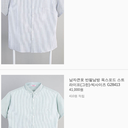
남자큰옷 반팔남방 옥스포드 스트
라이프(그린)-빅사이즈 G28413
41,000원
410원 적립