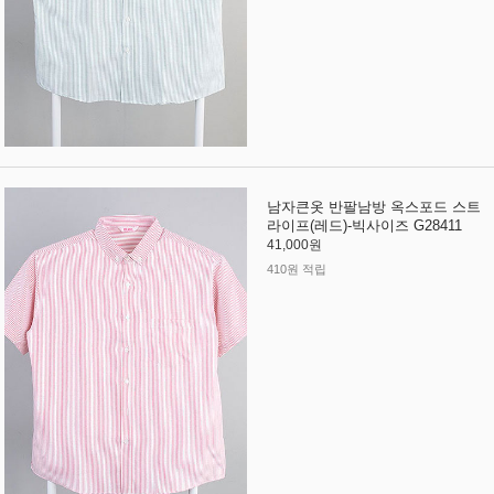
남자큰옷 반팔남방 옥스포드 스트
라이프(레드)-빅사이즈 G28411
41,000원
410원 적립