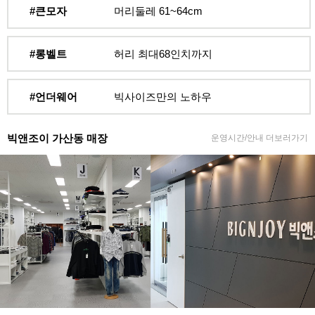
#큰모자
머리둘레 61~64cm
#롱벨트
허리 최대68인치까지
#언더웨어
빅사이즈만의 노하우
빅앤조이 가산동 매장
운영시간/안내 더보러가기