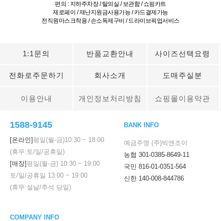
편의 : 지하주차장 / 탈의실 / 보관함 / 쇼핑카트
제로페이 / 재난지원금사용가능 / 카드결제가능
전직원마스크착용 / 손소독제구비 / 드라이브픽업서비스
1:1문의
반품교환안내
사이즈선택요령
전화로주문하기
회사소개
도매주실분
이용안내
개인정보처리방침
쇼핑몰이용약관
1588-9145
BANK INFO
[온라인]
평일(월-금)
10:30
~
18:00
예금주명 (주)빅앤조이
(휴무:토/일/공휴일)
농협 301-0385-8649-11
[매장]
평일(월-금)
10:30
~
19:00
국민 816-01-0351-564
토/일/공휴일
13:00
~
19:00
신한 140-008-844786
(휴무:설날/추석 당일)
COMPANY INFO