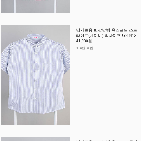
남자큰옷 반팔남방 옥스포드 스트
라이프(네이비)-빅사이즈 G28412
41,000원
410원 적립