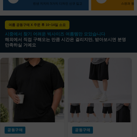
린넨 지지미 5가지 디자인 신규 입고
스판과 원단
여름 공동구매 X 주문 후 10~14일 소요
시중에서 찾기 어려운 빅사이즈 여름템만 모았습니다
해외에서 직접 구해오는 만큼 시간은 걸리지만, 받아보시면 분명
만족하실 거예요
공동구매
공동구매