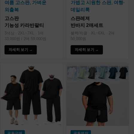
여름 고스판, 가벼운
가볍고 시원한 스판, 여행·
외출복
데일리룩
고스판
스판레져
기능성 카라반팔티
반바지 2매세트
3색상 · 2XL~7XL · 1매
블랙/차콜 · XL~6XL · 2매
33,000원 / 2매 59,000원
50,000원
자세히 보기 →
자세히 보기 →
공동구매
공동제작