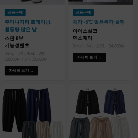
공동구매
공동구매
주머니지퍼 트레이닝,
체감 -5℃ 얼음촉감 쿨링
활동량 많은 날
아이스실크
민소매티
스판 8부
기능성팬츠
3색상 · 6XL~11XL · 34,000원~
3색상 · 2XL~6XL · 2매
자세히 보기 →
58,000원 / 3매 75,000원
자세히 보기 →