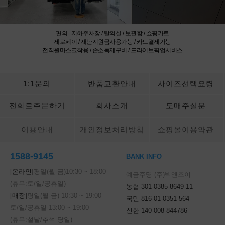
편의 : 지하주차장 / 탈의실 / 보관함 / 쇼핑카트
제로페이 / 재난지원금사용가능 / 카드결제가능
전직원마스크착용 / 손소독제구비 / 드라이브픽업서비스
1:1문의
반품교환안내
사이즈선택요령
전화로주문하기
회사소개
도매주실분
이용안내
개인정보처리방침
쇼핑몰이용약관
1588-9145
BANK INFO
[온라인]
평일(월-금)
10:30
~
18:00
예금주명 (주)빅앤조이
(휴무:토/일/공휴일)
농협 301-0385-8649-11
[매장]
평일(월-금)
10:30
~
19:00
국민 816-01-0351-564
토/일/공휴일
13:00
~
19:00
신한 140-008-844786
(휴무:설날/추석 당일)