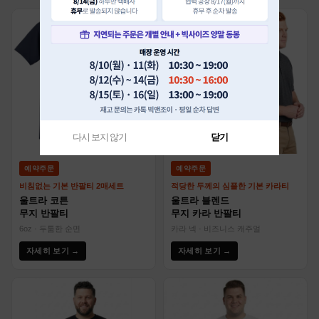
다시 보지 않기
닫기
예약주문
예약주문
비침없는 기본 반팔티 2매세트
적당한 두께의 심플한 기본 카라티
울트라 코튼
울트라 블렌드
무지 반팔티
무지 카라 반팔티
6oz · 두툼한 순면
카라 넥 · 비즈니스 캐주얼
자세히 보기 →
자세히 보기 →