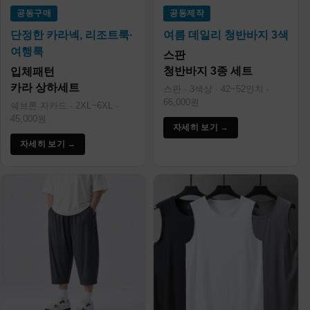
공동구매
공동제작
단정한 카라넥, 리조트룩·
여름 데일리 청반바지 3색
여행룩
스판
청반바지 3종 세트
입체패턴
카라 상하세트
스판 · 3색상 · 42~52인치 ·
66,000원
쉐브론 자카드 · 2XL~6XL ·
45,000원
자세히 보기 →
자세히 보기 →