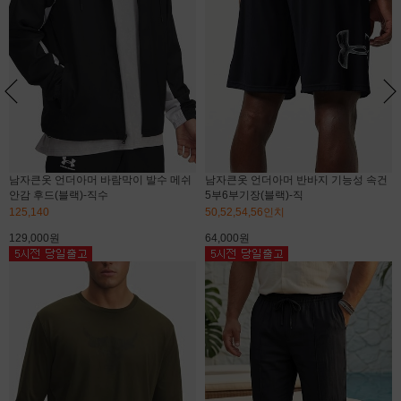
남자큰옷 언더아머 바람막이 발수 메쉬
남자큰옷 언더아머 반바지 기능성 속건
안감 후드(블랙)-직수
5부6부기장(블랙)-직
125,140
50,52,54,56인치
129,000원
64,000원