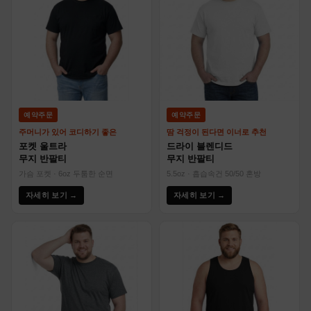
예약주문
예약주문
주머니가 있어 코디하기 좋은
땀 걱정이 된다면 이너로 추천
포켓 울트라
드라이 블렌디드
무지 반팔티
무지 반팔티
가슴 포켓 · 6oz 두툼한 순면
5.5oz · 흡습속건 50/50 혼방
자세히 보기 →
자세히 보기 →