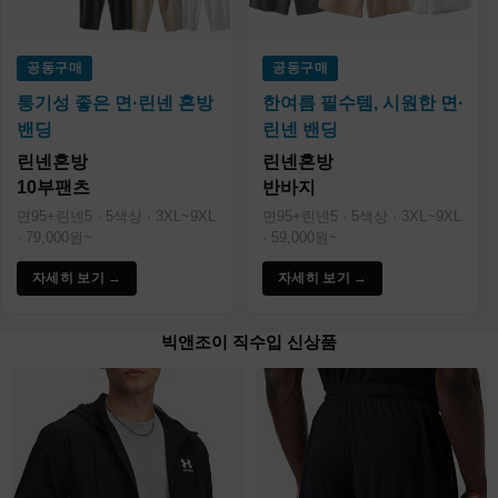
공동구매
공동구매
통기성 좋은 면·린넨 혼방
한여름 필수템, 시원한 면·
밴딩
린넨 밴딩
린넨혼방
린넨혼방
10부팬츠
반바지
면95+린넨5 · 5색상 · 3XL~9XL
면95+린넨5 · 5색상 · 3XL~9XL
· 79,000원~
· 59,000원~
자세히 보기 →
자세히 보기 →
빅앤조이 직수입 신상품