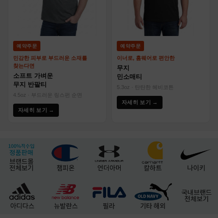
예약주문
예약주문
민감한 피부로 부드러운 소재를
이너로, 홈웨어로 편안한
찾는다면
무지
소프트 가벼운
민소매티
무지 반팔티
5.3oz · 탄탄한 헤비코튼
4.5oz · 부드러운 링스펀 순면
자세히 보기 →
자세히 보기 →