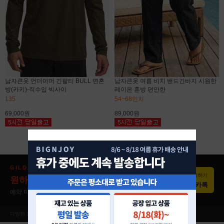
남자큰옷 언더아머 긴팔티 BULL 면혼
남자큰옷 여름 비치 밴드긴바지 시원한
방(카키)-직수입 빅사이
레이온 혼방 편안한
135
54~68인치
69,000원
89,000원
GILDAN × BIGNJOY 예약주문
문의하기
원하는 색상
1장도, 합리적인 가격으로
💬 카톡
예약 마감 후 10~14일 내 수령 · 빅사이즈 2XL~5XL
다양한 컬러
모두 빅사이즈 가능