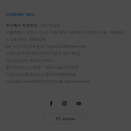
COMPANY INFO
주식회사 빅앤조이
대표 박성권
서울특별시 금천구 가산디지털1로5, 지하1층 b120호(가산동, 대륭테크
노타운20차) 1588-9145
fax 수신차단(전화문의) bigsize119@naver.com
사업자번호107-86-03700
[사업자 정보 확인]
개인정보관리 책임자 박예지
통신판매업 신고번호 : 2019-서울금천-0045
건강기능식품영업신고 제2019-0084005호
copyright since2004©빅앤조이 all rights reserved.
PC Version