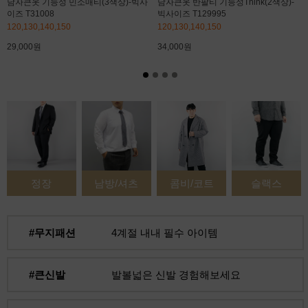
남자큰옷 기능성 민소매티(3색상)-빅사
남자큰옷 반팔티 기능성Think(2색상)-
이즈 T31008
빅사이즈 T129995
120,130,140,150
120,130,140,150
29,000원
34,000원
정장
남방/셔츠
콤비/코트
슬랙스
#무지패션
4계절 내내 필수 아이템
#큰신발
발볼넓은 신발 경험해보세요