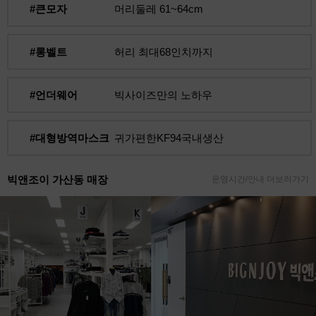
#큰모자
머리둘레 61~64cm
#롱벨트
허리 최대68인치까지
#언더웨어
빅사이즈만의 노하우
#대형방역마스크
귀가편한KF94국내생산
빅앤조이 가산동 매장
운영시간/안내 더보러가기