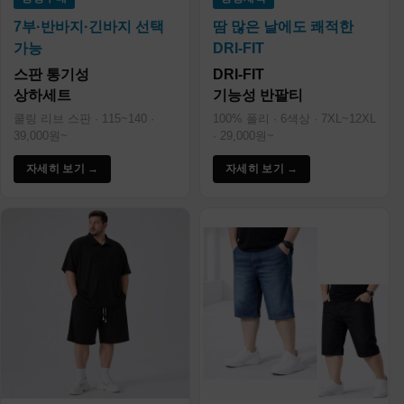
7부·반바지·긴바지 선택
땀 많은 날에도 쾌적한
가능
DRI-FIT
스판 통기성
DRI-FIT
상하세트
기능성 반팔티
쿨링 리브 스판 · 115~140 ·
100% 폴리 · 6색상 · 7XL~12XL
39,000원~
· 29,000원~
자세히 보기 →
자세히 보기 →