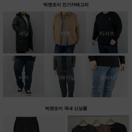
빅앤조이 인기카테고리
패딩
자켓
티셔츠
바지
트레이닝
청바지
빅앤조이 국내 신상품