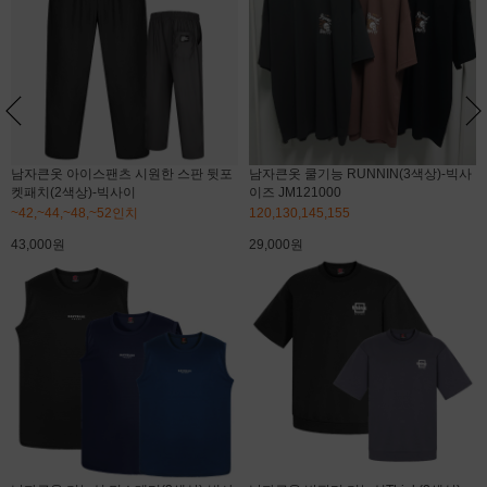
남자큰옷 아이스팬츠 시원한 스판 뒷포
남자큰옷 쿨기능 RUNNIN(3색상)-빅사
켓패치(2색상)-빅사이
이즈 JM121000
~42,~44,~48,~52인치
120,130,145,155
43,000원
29,000원