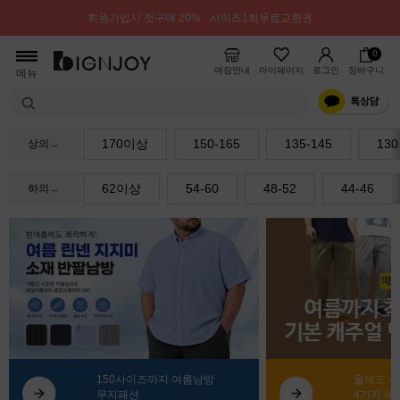
회원가입시 첫구매 20%
사이즈1회무료교환권
0
매장안내
마이페이지
로그인
장바구니
메뉴
170이상
150-165
135-145
130
상의
↔
62이상
54-60
48-52
44-46
하의
↔
150사이즈까지 여름남방
올해도 
무지패션
4가지 색