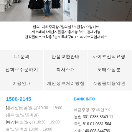
편의 : 지하주차장 / 탈의실 / 보관함 / 쇼핑카트
제로페이 / 재난지원금사용가능 / 카드결제가능
전직원마스크착용 / 손소독제구비 / 드라이브픽업서비스
1:1문의
반품교환안내
사이즈선택요령
전화로주문하기
회사소개
도매주실분
이용안내
개인정보처리방침
쇼핑몰이용약관
1588-9145
BANK INFO
[온라인]
평일(월-금)
10:30
~
18:00
예금주명 (주)빅앤조이
(휴무:토/일/공휴일)
농협 301-0385-8649-11
[매장]
평일(월-금)
10:30
~
19:00
국민 816-01-0351-564
토/일/공휴일
13:00
~
19:00
신한 140-008-844786