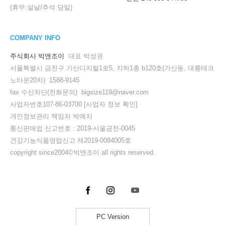
(휴무:설날/추석 당일)
COMPANY INFO
주식회사 빅앤조이
대표 박성권
서울특별시 금천구 가산디지털1로5, 지하1층 b120호(가산동, 대륭테크
노타운20차) 1588-9145
fax 수신차단(전화문의) bigsize119@naver.com
사업자번호107-86-03700
[사업자 정보 확인]
개인정보관리 책임자 박예지
통신판매업 신고번호 : 2019-서울금천-0045
건강기능식품영업신고 제2019-0084005호
copyright since2004©빅앤조이 all rights reserved.
PC Version