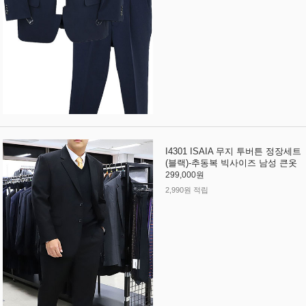
I4301 ISAIA 무지 투버튼 정장세트
(블랙)-추동복 빅사이즈 남성 큰옷
299,000원
2,990원 적립