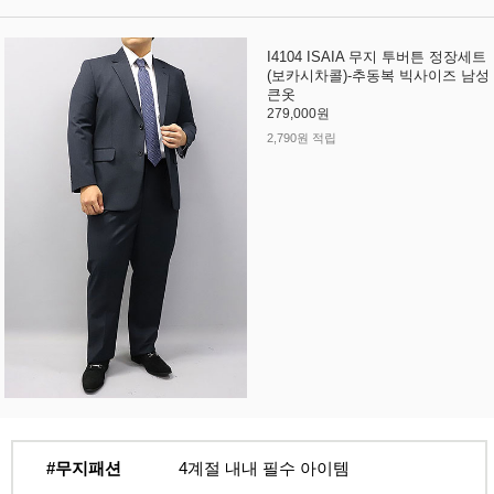
I4104 ISAIA 무지 투버튼 정장세트
(보카시차콜)-추동복 빅사이즈 남성
큰옷
279,000원
2,790원 적립
#무지패션
4계절 내내 필수 아이템