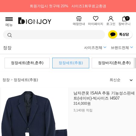
회원가입시 첫구매 20%
사이즈1회무료교환권
0
매장안내
마이페이지
로그인
장바구니
메뉴
정장
사이즈전체
브랜드전체
정장세트(춘하,춘추)
정장세트(추동)
정장바지(춘하,춘추)
정장
>
정장세트(추동)
남자큰옷 ISAIA 추동 기능성스판세
트(네이비)-빅사이즈 I4507
314,000원
3,140원 적립