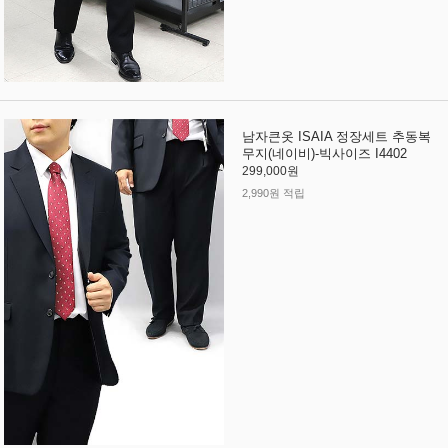
남자큰옷 ISAIA 정장세트 추동복
무지(네이비)-빅사이즈 I4402
299,000원
2,990원 적립