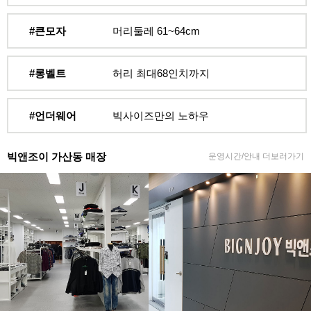
#큰모자
머리둘레 61~64cm
#롱벨트
허리 최대68인치까지
#언더웨어
빅사이즈만의 노하우
빅앤조이 가산동 매장
운영시간/안내 더보러가기