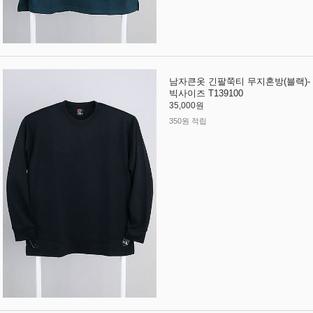
남자큰옷 긴팔쭉티 무지혼방(블랙)-
빅사이즈 T139100
35,000원
350원 적립