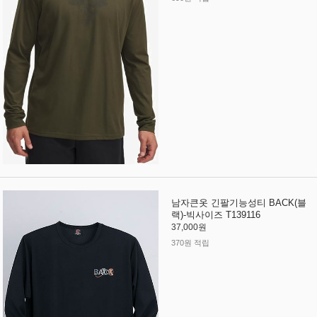
남자큰옷 긴팔기능성티 BACK(블
랙)-빅사이즈 T139116
37,000원
370원 적립