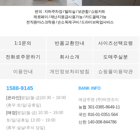
편의 : 지하주차장 / 탈의실 / 보관함 / 쇼핑카트
제로페이 / 재난지원금사용가능 / 카드결제가능
전직원마스크착용 / 손소독제구비 / 드라이브픽업서비스
1:1문의
반품교환안내
사이즈선택요령
전화로주문하기
회사소개
도매주실분
이용안내
개인정보처리방침
쇼핑몰이용약관
1588-9145
BANK INFO
[온라인]
평일(월-금)
10:30
~
18:00
예금주명 (주)빅앤조이
(휴무:토/일/공휴일)
농협 301-0385-8649-11
[매장]
평일(월-금)
10:30
~
19:00
국민 816-01-0351-564
토/일/공휴일
13:00
~
19:00
신한 140-008-844786
(휴무:설날/추석 당일)