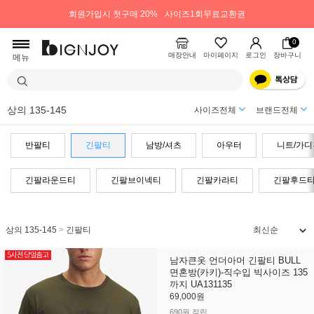
회원가입시 첫구매 20%
사이즈1회무료교환권
0
매장안내
마이페이지
로그인
장바구니
메뉴
상의 135-145
사이즈전체
브랜드전체
반팔티
긴팔티
남방/셔츠
아우터
니트/가디
긴팔라운드티
긴팔브이넥티
긴팔카라티
긴팔후드
상의 135-145
>
긴팔티
남자큰옷 언더아머 긴팔티 BULL
면혼방(카키)-직수입 빅사이즈 135
까지 UA131135
69,000원
690원 적립