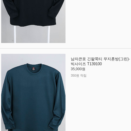
남자큰옷 긴팔쭉티 무지혼방(그린)-
빅사이즈 T139100
35,000원
350원 적립