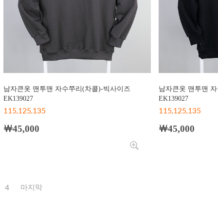
남자큰옷 맨투맨 자수쭈리(차콜)-빅사이즈
남자큰옷 맨투맨 자
EK139027
EK139027
115,125,135
115,125,135
￦45,000
￦45,000
4