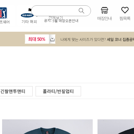
매장안내
찜목록
공지:
5월 매장오픈안내
긴팔맨투맨티
폴라티/반짚업티