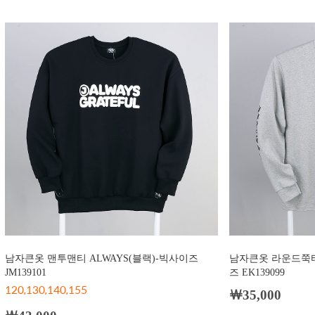
남자큰옷 맨투맨티 ALWAYS(블랙)-빅사이즈
남자큰옷 라운드쭉티
JM139101
즈 EK139099
120,130,140,155
￦35,000