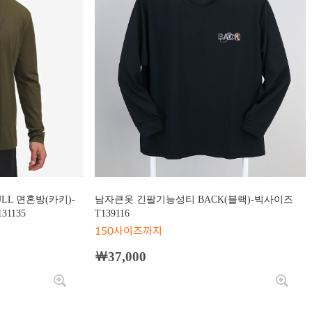
LL 면혼방(카키)-
남자큰옷 긴팔기능성티 BACK(블랙)-빅사이즈
1135
T139116
150사이즈까지
￦37,000