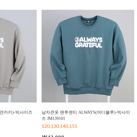
(연카키)-빅사이즈
남자큰옷 맨투맨티 ALWAYS(머디블루)-빅사이
즈 JM139101
120,130,140,155