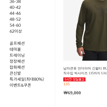
36-38
40-42
44-46
48-52
54-60
62이상
골프패션
테마몰
트레이닝
정장패션
잡화패션
남자큰옷 언더아머 긴팔티 BU
큰신발
직수입 빅사이즈 135까지 UA13
특가세일(최대80%)
135
이벤트&쿠폰
￦69,000