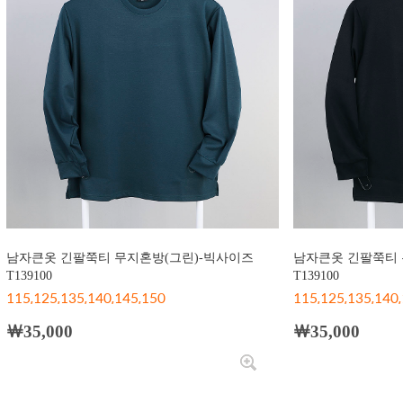
남자큰옷 긴팔쭉티 무지혼방(그린)-빅사이즈
남자큰옷 긴팔쭉티 
T139100
T139100
115,125,135,140,145,150
115,125,135,140
￦35,000
￦35,000