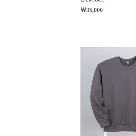
즈 EK139099
￦35,000