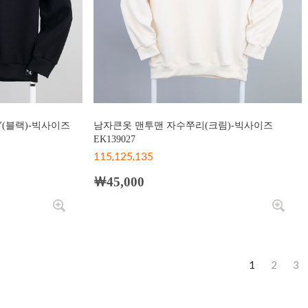
Y(블랙)-빅사이즈
남자큰옷 맨투맨 자수쭈리(크림)-빅사이즈
EK139027
115,125,135
￦45,000
1
2
3