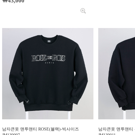
￦43,000
남자큰옷 맨투맨티 ROSE(블랙)-빅사이즈
남자큰옷 맨투맨티 