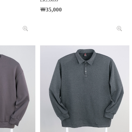
EK139099
￦35,000