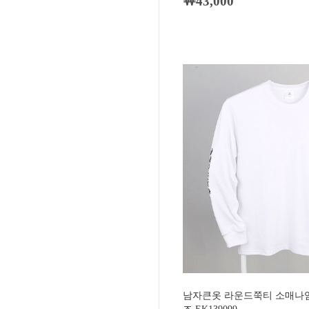
￦43,000
남자큰옷 라운드쭉티 소매나염