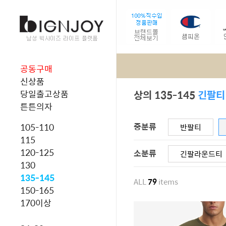
공동구매
신상품
상의 135-145
긴팔티
당일출고상품
튼튼의자
중분류
105-110
반팔티
115
120-125
소분류
긴팔라운드티
130
135-145
ALL
79
items
150-165
170이상