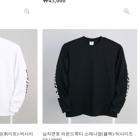
￦43,000
(화이트)-빅사이
남자큰옷 라운드쭉티 소매나염(블랙)-빅사이즈