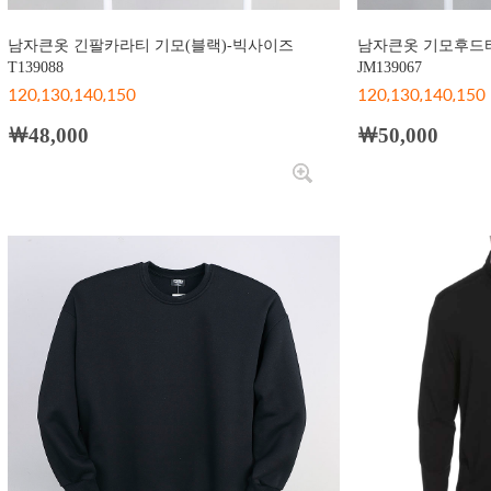
남자큰옷 긴팔카라티 기모(블랙)-빅사이즈
남자큰옷 기모후드티
T139088
JM139067
120,130,140,150
120,130,140,150
￦48,000
￦50,000