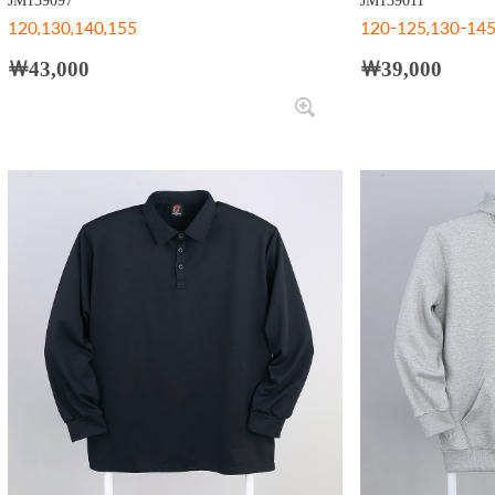
JM139097
JM139011
120,130,140,155
120-125,130-145
￦43,000
￦39,000