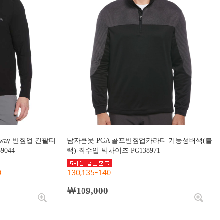
away 반짚업 긴팔티
남자큰옷 PGA 골프반짚업카라티 기능성배색(블
9044
랙)-직수입 빅사이즈 PG138971
0
130,135-140
￦109,000