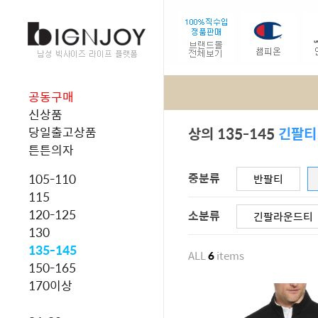
공동구매
신상품
상의 135-145
긴팔티
당일출고상품
튼튼의자
중분류
105-110
반팔티
115
120-125
소분류
긴팔라운드티
130
135-145
ALL
6
items
150-165
170이상