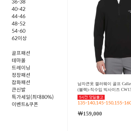
36-38
40-42
44-46
48-52
54-60
62이상
골프패션
테마몰
트레이닝
정장패션
잡화패션
남자큰옷 캘러웨이 골프 Call
큰신발
(블랙)-직수입 빅사이즈 CW13
특가세일(최대80%)
135-140,145-150,155-16
이벤트&쿠폰
￦159,000