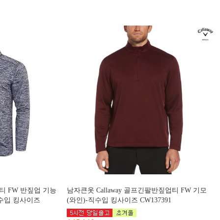
팔티 FW 반짚업 기능
남자큰옷 Callaway 골프긴팔반짚업티 FW 기모
직수입 킹사이즈
(와인)-직수입 킹사이즈 CW137391