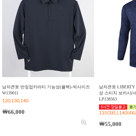
남자큰옷 반짚업카라티 기능성(블랙)-빅사이즈
남자큰옷 LIBERTY
W139011
성 스티치 보카시(
120,130,140
LP138563
￦66,000
135(3XL),140(4XL
￦55,000