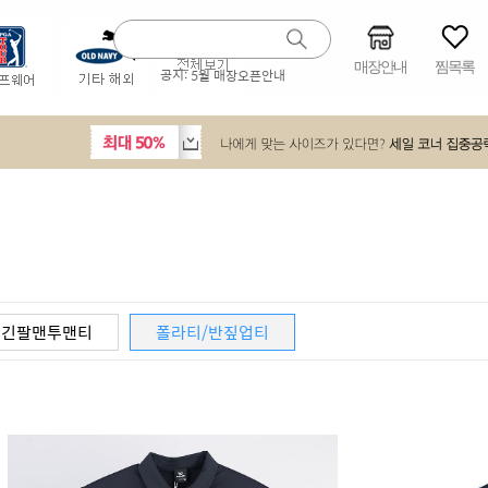
매장안내
찜목록
공지:
5월 매장오픈안내
긴팔맨투맨티
폴라티/반짚업티