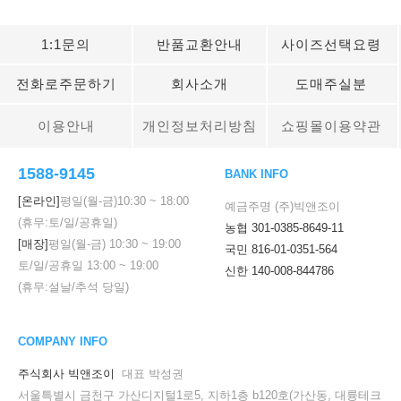
1:1문의
반품교환안내
사이즈선택요령
전화로주문하기
회사소개
도매주실분
이용안내
개인정보처리방침
쇼핑몰이용약관
1588-9145
BANK INFO
[온라인]
평일(월-금)
10:30
~
18:00
예금주명 (주)빅앤조이
(휴무:토/일/공휴일)
농협 301-0385-8649-11
[매장]
평일(월-금)
10:30
~
19:00
국민 816-01-0351-564
토/일/공휴일
13:00
~
19:00
신한 140-008-844786
(휴무:설날/추석 당일)
COMPANY INFO
주식회사 빅앤조이
대표 박성권
서울특별시 금천구 가산디지털1로5, 지하1층 b120호(가산동, 대륭테크