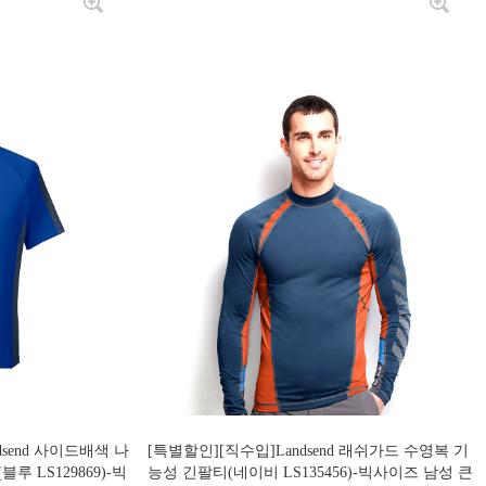
dsend 사이드배색 나
[특별할인][직수입]Landsend 래쉬가드 수영복 기
 LS129869)-빅
능성 긴팔티(네이비 LS135456)-빅사이즈 남성 큰