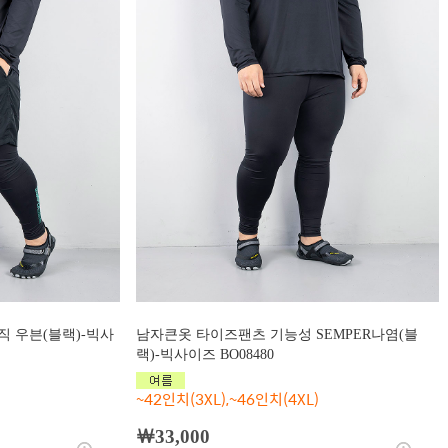
 우븐(블랙)-빅사
남자큰옷 타이즈팬츠 기능성 SEMPER나염(블
랙)-빅사이즈 BO08480
~42인치(3XL),~46인치(4XL)
￦33,000