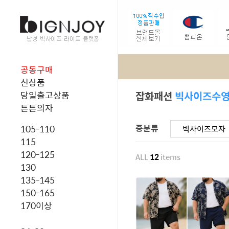
공동구매
신상품
잡화패션
빅사이즈수
당일출고상품
튼튼의자
중분류
105-110
빅사이즈모자
115
120-125
ALL
12
items
130
135-145
150-165
170이상