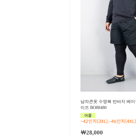
남자큰옷 수영복 반바지 베이직
이즈 BO88480
~42인치(3XL),~46인치(4XL)
￦28,000