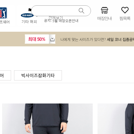
매장안내
찜목록
공지:
5월 매장오픈안내
어
빅사이즈잡화기타