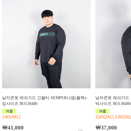
남자큰옷 래쉬가드 긴팔티 SEMPER나염(블랙)-
남자큰옷 래쉬가드 긴
킹사이즈 BO138480
빅사이즈 BO138480
140(4XL)
120(2XL),130(3XL
￦41,000
￦37,000