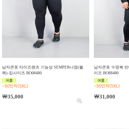
남자큰옷 타이즈팬츠 기능성 SEMPER나염(블
남자큰옷 수영복 반
랙)-킹사이즈 BO08480
이즈 BO88480
~50인치(5XL)
~50인치(5XL)
￦35,000
￦31,000