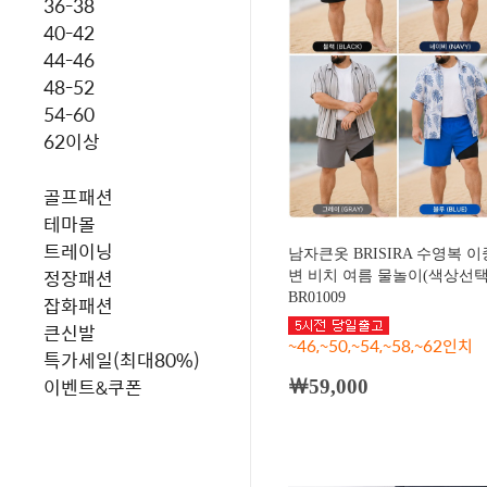
36-38
40-42
44-46
48-52
54-60
62이상
골프패션
테마몰
트레이닝
남자큰옷 BRISIRA 수영복 
정장패션
변 비치 여름 물놀이(색상선택
BR01009
잡화패션
큰신발
~46,~50,~54,~58,~62인치
특가세일(최대80%)
이벤트&쿠폰
￦59,000