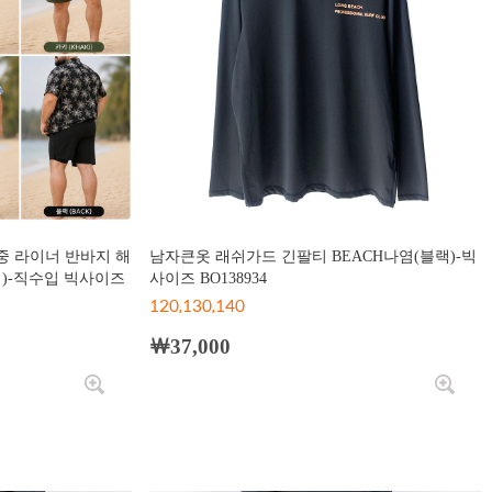
이중 라이너 반바지 해
남자큰옷 래쉬가드 긴팔티 BEACH나염(블랙)-빅
)-직수입 빅사이즈
사이즈 BO138934
120,130,140
￦37,000