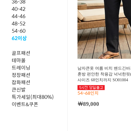
36-38
40-42
44-46
48-52
54-60
62이상
골프패션
테마몰
트레이닝
남자큰옷 여름 비치 밴드긴바
정장패션
혼방 편안한 착용감 넉넉한핏(
사이즈 68인치까지 SO01004
잡화패션
큰신발
54~68인치
특가세일(최대80%)
이벤트&쿠폰
￦89,000