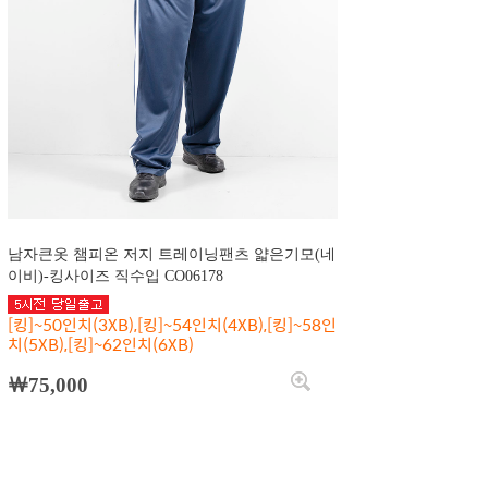
남자큰옷 챔피온 저지 트레이닝팬츠 얇은기모(네
이비)-킹사이즈 직수입 CO06178
[킹]~50인치(3XB),[킹]~54인치(4XB),[킹]~58인
치(5XB),[킹]~62인치(6XB)
￦75,000