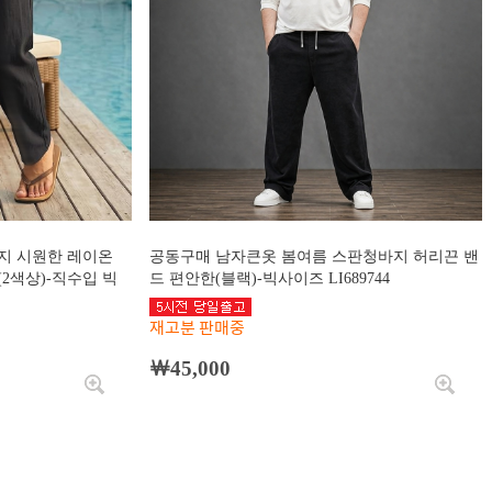
지 시원한 레이온
공동구매 남자큰옷 봄여름 스판청바지 허리끈 밴
2색상)-직수입 빅
드 편안한(블랙)-빅사이즈 LI689744
재고분 판매중
￦45,000