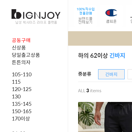
공동구매
신상품
하의 62이상
긴바지
당일출고상품
튼튼의자
중분류
105-110
긴바지
115
120-125
ALL
3
items
130
135-145
150-165
170이상