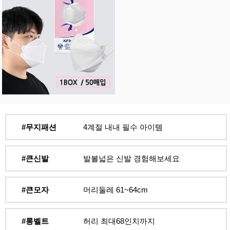
#무지패션
4계절 내내 필수 아이템
#큰신발
발볼넓은 신발 경험해보세요
#큰모자
머리둘레 61~64cm
#롱벨트
허리 최대68인치까지