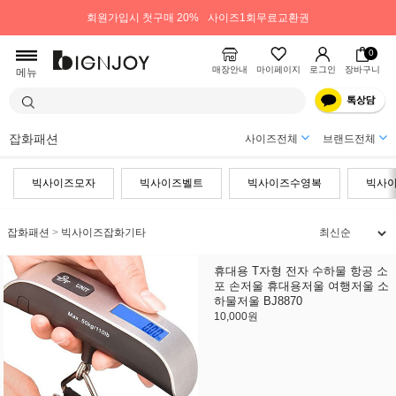
회원가입시 첫구매 20%
사이즈1회무료교환권
0
매장안내
마이페이지
로그인
장바구니
메뉴
잡화패션
사이즈전체
브랜드전체
빅사이즈모자
빅사이즈벨트
빅사이즈수영복
빅사
잡화패션
>
빅사이즈잡화기타
휴대용 T자형 전자 수하물 항공 소
포 손저울 휴대용저울 여행저울 소
하물저울 BJ8870
10,000원