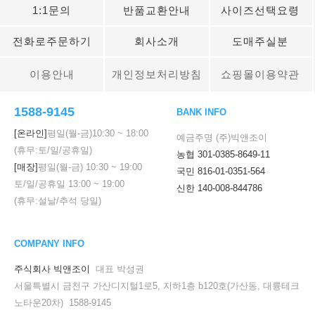
1:1문의
반품교환안내
사이즈선택요령
전화로주문하기
회사소개
도매주실분
이용안내
개인정보처리방침
쇼핑몰이용약관
1588-9145
BANK INFO
[온라인]
평일(월-금)
10:30
~
18:00
예금주명 (주)빅앤조이
(휴무:토/일/공휴일)
농협 301-0385-8649-11
[매장]
평일(월-금)
10:30
~
19:00
국민 816-01-0351-564
토/일/공휴일
13:00
~
19:00
신한 140-008-844786
(휴무:설날/추석 당일)
COMPANY INFO
주식회사 빅앤조이
대표 박성권
서울특별시 금천구 가산디지털1로5, 지하1층 b120호(가산동, 대륭테크
노타운20차) 1588-9145