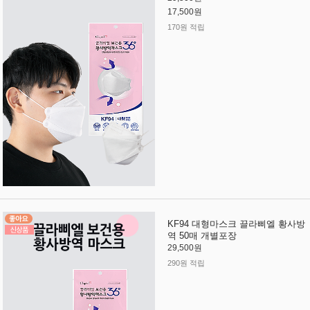
17,500원
170원 적립
KF94 대형마스크 끌라삐엘 황사방
역 50매 개별포장
29,500원
290원 적립