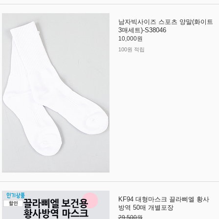
남자빅사이즈 스포츠 양말(화이트
3매세트)-S38046
10,000원
100원 적립
KF94 대형마스크 끌라삐엘 황사
방역 50매 개별포장
29,500원