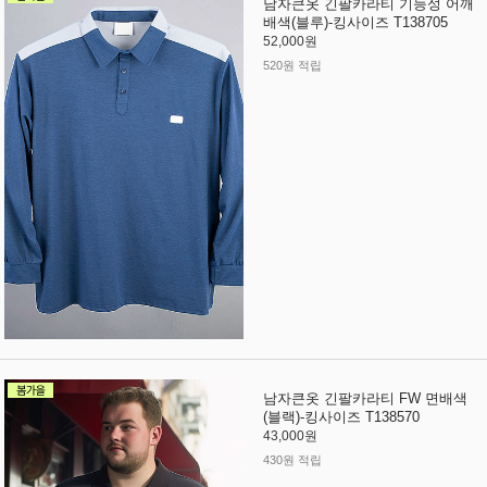
남자큰옷 긴팔카라티 기능성 어깨
배색(블루)-킹사이즈 T138705
52,000원
520원 적립
남자큰옷 긴팔카라티 FW 면배색
(블랙)-킹사이즈 T138570
43,000원
430원 적립