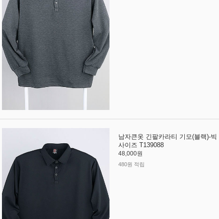
남자큰옷 긴팔카라티 기모(블랙)-빅
사이즈 T139088
48,000원
480원 적립