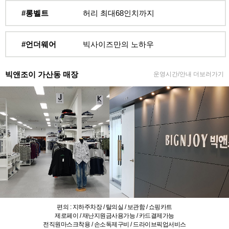
#롱벨트
허리 최대68인치까지
#언더웨어
빅사이즈만의 노하우
빅앤조이 가산동 매장
운영시간/안내 더보러가기
편의 : 지하주차장 / 탈의실 / 보관함 / 쇼핑카트
제로페이 / 재난지원금사용가능 / 카드결제가능
전직원마스크착용 / 손소독제구비 / 드라이브픽업서비스