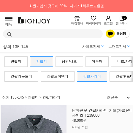
회원가입시 첫구매 20%
사이즈1회무료교환권
0
매장안내
마이페이지
로그인
장바구니
메뉴
상의 135-145
사이즈전체
브랜드전체
반팔티
긴팔티
남방/셔츠
아우터
니트/가디
긴팔라운드티
긴팔브이넥티
긴팔카라티
긴팔후드
상의 135-145
>
긴팔티
>
긴팔카라티
남자큰옷 긴팔카라티 기모(차콜)-빅
사이즈 T139088
48,000원
480원 적립