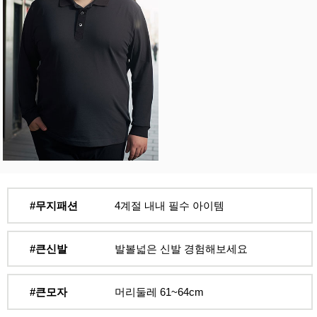
#무지패션
4계절 내내 필수 아이템
#큰신발
발볼넓은 신발 경험해보세요
#큰모자
머리둘레 61~64cm