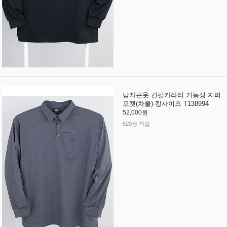
남자큰옷 긴팔카라티 기능성 지퍼
포켓(차콜)-킹사이즈 T138994
52,000원
520원 적립