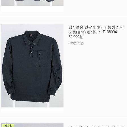
남자큰옷 긴팔카라티 기능성 지퍼
포켓(블랙)-킹사이즈 T138994
52,000원
520원 적립