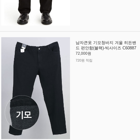
남자큰옷 기모청바지 겨울 히든밴
드 편안함(블랙)-빅사이즈 C60887
72,000원
720원 적립