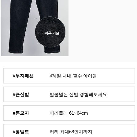
#무지패션
4계절 내내 필수 아이템
#큰신발
발볼넓은 신발 경험해보세요
#큰모자
머리둘레 61~64cm
#롱벨트
허리 최대68인치까지