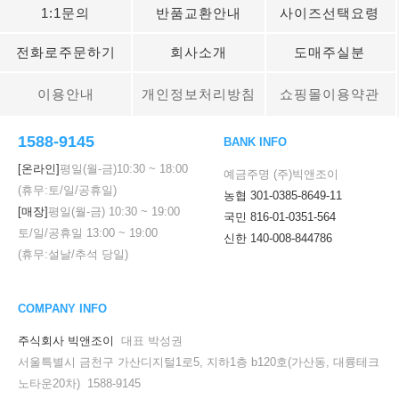
1:1문의
반품교환안내
사이즈선택요령
전화로주문하기
회사소개
도매주실분
이용안내
개인정보처리방침
쇼핑몰이용약관
1588-9145
BANK INFO
[온라인]
평일(월-금)
10:30
~
18:00
예금주명 (주)빅앤조이
(휴무:토/일/공휴일)
농협 301-0385-8649-11
[매장]
평일(월-금)
10:30
~
19:00
국민 816-01-0351-564
토/일/공휴일
13:00
~
19:00
신한 140-008-844786
(휴무:설날/추석 당일)
COMPANY INFO
주식회사 빅앤조이
대표 박성권
서울특별시 금천구 가산디지털1로5, 지하1층 b120호(가산동, 대륭테크
노타운20차) 1588-9145