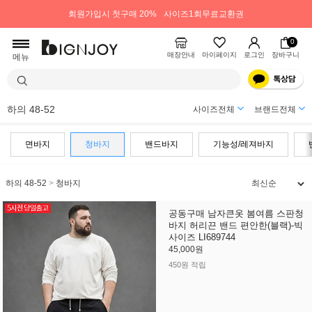
회원가입시 첫구매 20%
사이즈1회무료교환권
0
매장안내
마이페이지
로그인
장바구니
메뉴
하의 48-52
사이즈전체
브랜드전체
면바지
청바지
밴드바지
기능성/레져바지
하의 48-52
>
청바지
공동구매 남자큰옷 봄여름 스판청
바지 허리끈 밴드 편안한(블랙)-빅
사이즈 LI689744
45,000원
450원 적립