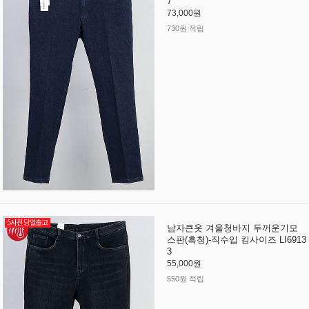
7
73,000원
730원 적립
남자큰옷 겨울청바지 두꺼운기모
스판(흑청)-직수입 킹사이즈 LI6913
3
55,000원
550원 적립