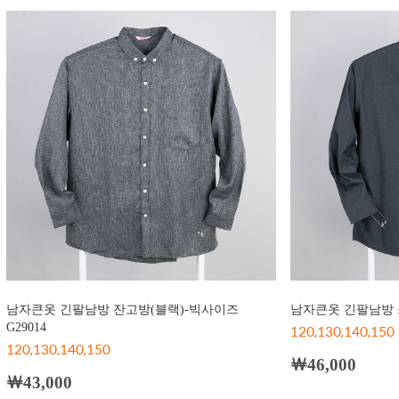
남자큰옷 긴팔남방 잔고방(블랙)-빅사이즈
남자큰옷 긴팔남방 스
G29014
120,130,140,150
120,130,140,150
￦46,000
￦43,000