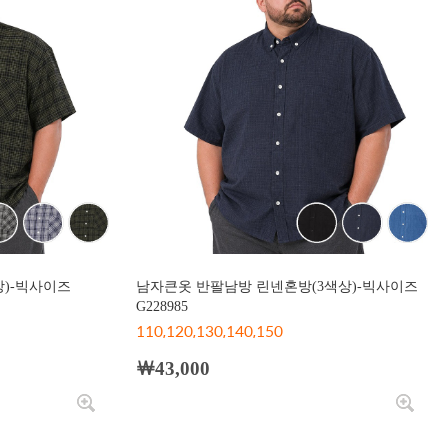
상)-빅사이즈
남자큰옷 반팔남방 린넨혼방(3색상)-빅사이즈
G228985
110,120,130,140,150
￦43,000