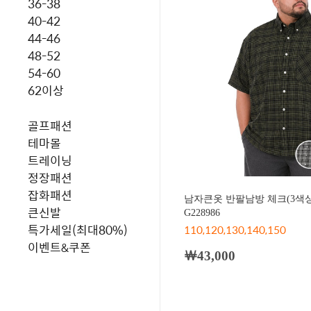
36-38
40-42
44-46
48-52
54-60
62이상
골프패션
테마몰
트레이닝
정장패션
잡화패션
남자큰옷 반팔남방 체크(3색
큰신발
G228986
특가세일(최대80%)
110,120,130,140,150
이벤트&쿠폰
￦43,000