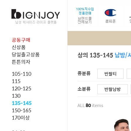
공동구매
신상품
상의 135-145
남방/
당일출고상품
튼튼의자
중분류
105-110
반팔티
115
120-125
소분류
반팔남방
130
135-145
ALL
80
items
150-165
170이상