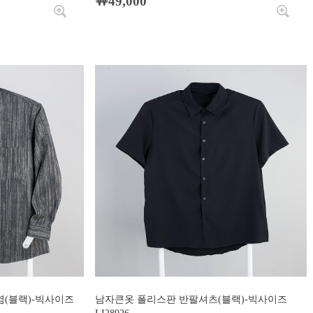
￦49,000
(블랙)-빅사이즈
남자큰옷 폴리스판 반팔셔츠(블랙)-빅사이즈