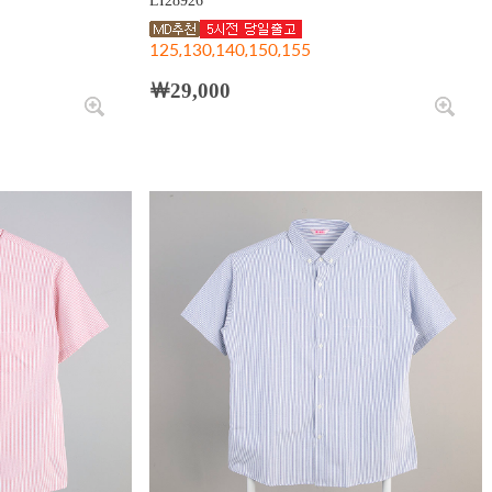
LI28926
125,130,140,150,155
￦29,000