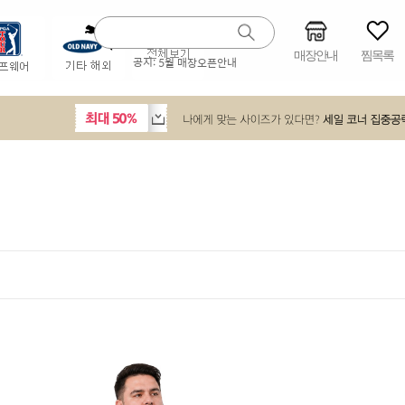
매장안내
찜목록
공지:
5월 매장오픈안내