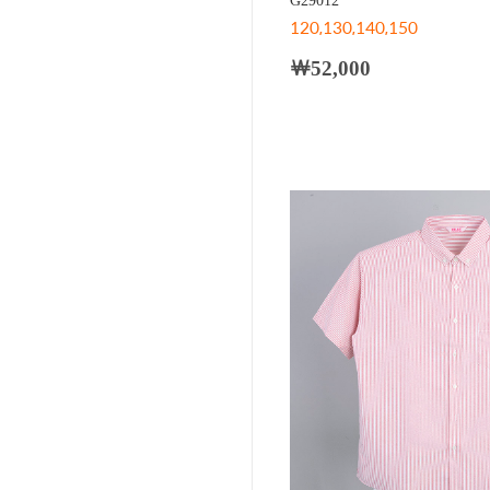
G29012
120,130,140,150
￦52,000