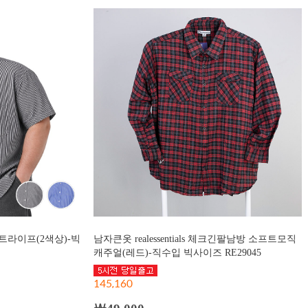
트라이프(2색상)-빅
남자큰옷 realessentials 체크긴팔남방 소프트모직
캐주얼(레드)-직수입 빅사이즈 RE29045
145,160