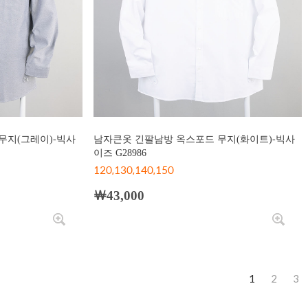
무지(그레이)-빅사
남자큰옷 긴팔남방 옥스포드 무지(화이트)-빅사
이즈 G28986
120,130,140,150
￦43,000
1
2
3