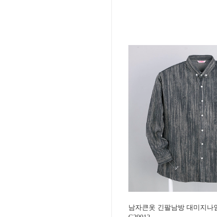
남자큰옷 긴팔남방 대미지나염