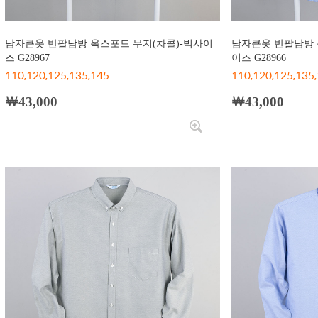
남자큰옷 반팔남방 옥스포드 무지(차콜)-빅사이
남자큰옷 반팔남방 
즈 G28967
이즈 G28966
110,120,125,135,145
110,120,125,135
￦43,000
￦43,000