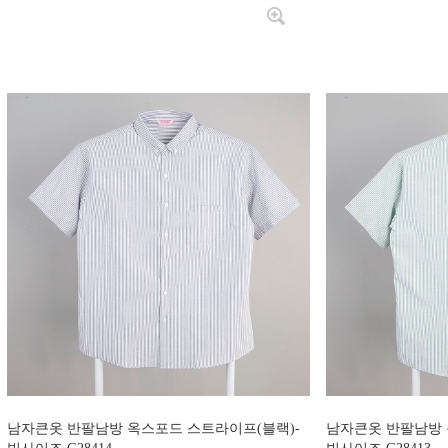
남자큰옷 반팔남방 옥스포드 스트라이프(블랙)-
남자큰옷 반팔남방 