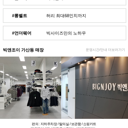
#롱벨트
허리 최대68인치까지
#언더웨어
빅사이즈만의 노하우
빅앤조이 가산동 매장
운영시간/안내 더보러가기
편의 : 지하주차장 / 탈의실 / 보관함 / 쇼핑카트