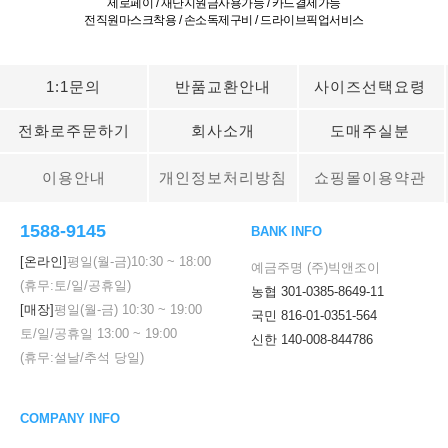
제로페이 / 재난지원금사용가능 / 카드결제가능
전직원마스크착용 / 손소독제구비 / 드라이브픽업서비스
1:1문의
반품교환안내
사이즈선택요령
전화로주문하기
회사소개
도매주실분
이용안내
개인정보처리방침
쇼핑몰이용약관
1588-9145
BANK INFO
[온라인]
평일(월-금)
10:30
~
18:00
예금주명 (주)빅앤조이
(휴무:토/일/공휴일)
농협 301-0385-8649-11
[매장]
평일(월-금)
10:30
~
19:00
국민 816-01-0351-564
토/일/공휴일
13:00
~
19:00
신한 140-008-844786
(휴무:설날/추석 당일)
COMPANY INFO