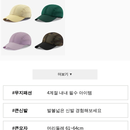
더보기 ▼
#무지패션
4계절 내내 필수 아이템
#큰신발
발볼넓은 신발 경험해보세요
#큰모자
머리둘레 61~64cm