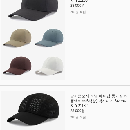
지 Y21133
28,000원
280원 적립
남자큰모자 러닝 메쉬캡 통기성 리
플렉티브(6색상)-빅사이즈 64cm까
지 Y21132
28,000원
280원 적립