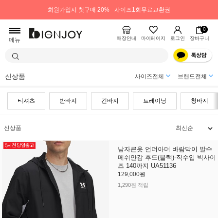
회원가입시 첫구매 20%
사이즈1회무료교환권
0
매장안내
마이페이지
로그인
장바구니
메뉴
신상품
사이즈전체
브랜드전체
티셔츠
반바지
긴바지
트레이닝
청바지
신상품
남자큰옷 언더아머 바람막이 발수
메쉬안감 후드(블랙)-직수입 빅사이
즈 140까지 UA51136
129,000원
1,290원 적립