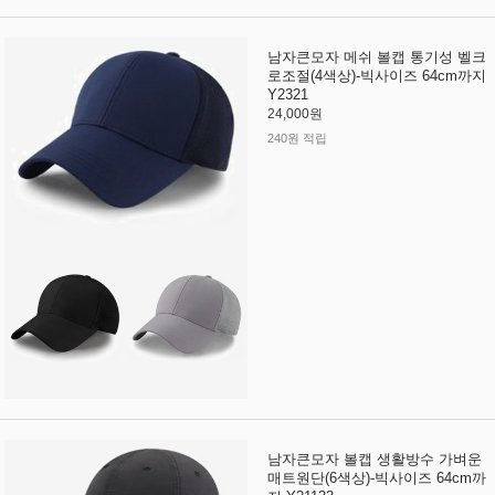
남자큰모자 메쉬 볼캡 통기성 벨크
로조절(4색상)-빅사이즈 64cm까지
Y2321
24,000원
240원 적립
남자큰모자 볼캡 생활방수 가벼운
매트원단(6색상)-빅사이즈 64cm까