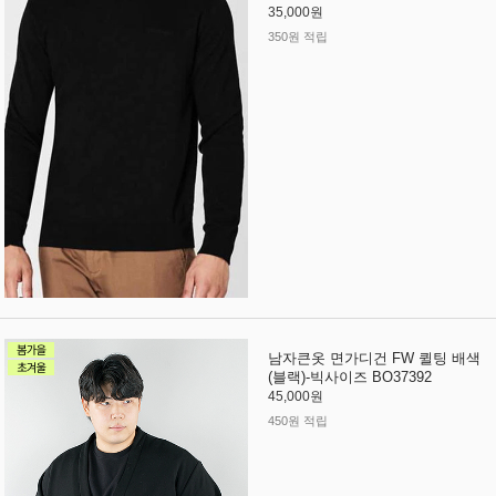
35,000원
350원 적립
남자큰옷 면가디건 FW 퀼팅 배색
(블랙)-빅사이즈 BO37392
45,000원
450원 적립