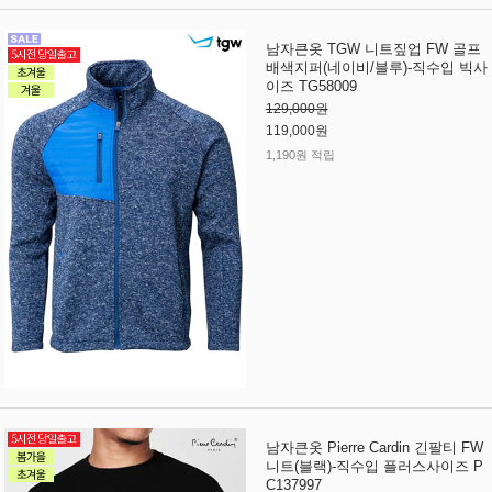
남자큰옷 TGW 니트짚업 FW 골프
배색지퍼(네이비/블루)-직수입 빅사
이즈 TG58009
129,000원
119,000원
1,190원 적립
남자큰옷 Pierre Cardin 긴팔티 FW
니트(블랙)-직수입 플러스사이즈 P
C137997