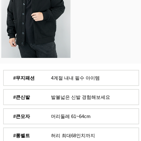
#무지패션
4계절 내내 필수 아이템
#큰신발
발볼넓은 신발 경험해보세요
#큰모자
머리둘레 61~64cm
#롱벨트
허리 최대68인치까지