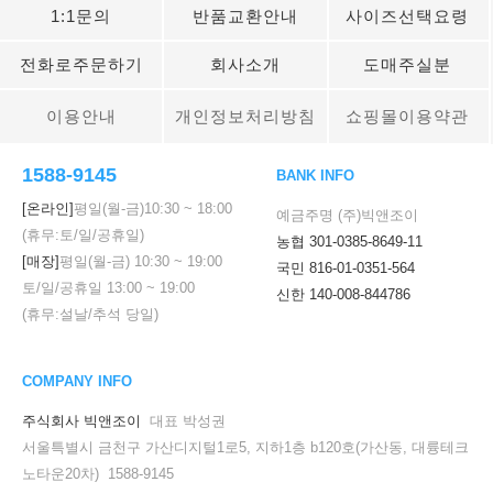
1:1문의
반품교환안내
사이즈선택요령
전화로주문하기
회사소개
도매주실분
이용안내
개인정보처리방침
쇼핑몰이용약관
1588-9145
BANK INFO
[온라인]
평일(월-금)
10:30
~
18:00
예금주명 (주)빅앤조이
(휴무:토/일/공휴일)
농협 301-0385-8649-11
[매장]
평일(월-금)
10:30
~
19:00
국민 816-01-0351-564
토/일/공휴일
13:00
~
19:00
신한 140-008-844786
(휴무:설날/추석 당일)
COMPANY INFO
주식회사 빅앤조이
대표 박성권
서울특별시 금천구 가산디지털1로5, 지하1층 b120호(가산동, 대륭테크
노타운20차) 1588-9145