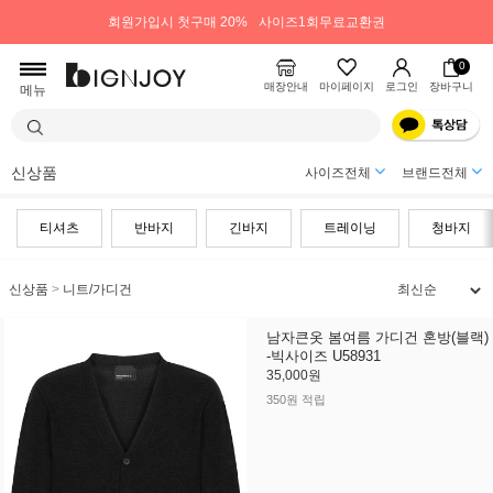
회원가입시 첫구매 20%
사이즈1회무료교환권
0
매장안내
마이페이지
로그인
장바구니
메뉴
신상품
사이즈전체
브랜드전체
티셔츠
반바지
긴바지
트레이닝
청바지
신상품
>
니트/가디건
남자큰옷 봄여름 가디건 혼방(블랙)
-빅사이즈 U58931
35,000원
350원 적립