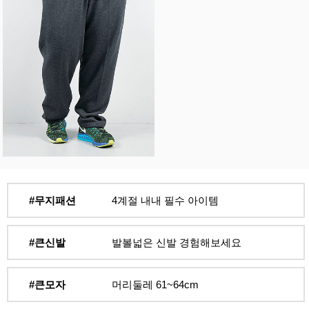
#무지패션
4계절 내내 필수 아이템
#큰신발
발볼넓은 신발 경험해보세요
#큰모자
머리둘레 61~64cm