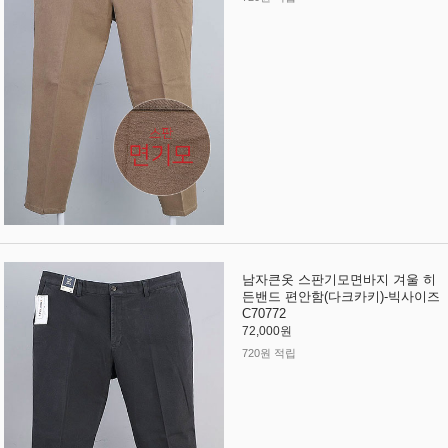
남자큰옷 스판기모면바지 겨울 히
든밴드 편안함(다크카키)-빅사이즈
C70772
72,000원
720원 적립