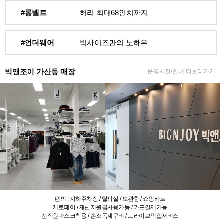
#롱벨트
허리 최대68인치까지
#언더웨어
빅사이즈만의 노하우
빅앤조이 가산동 매장
운영시간/안내 더보러가기
편의 : 지하주차장 / 탈의실 / 보관함 / 쇼핑카트
제로페이 / 재난지원금사용가능 / 카드결제가능
전직원마스크착용 / 손소독제구비 / 드라이브픽업서비스