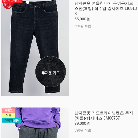
남자큰옷 겨울청바지 두꺼운기모
스판(흑청)-직수입 킹사이즈 LI6913
3
55,000원
550원 적립
남자큰옷 기모트레이닝팬츠 무지
(차콜)-킹사이즈 JM06757
39,000원
390원 적립