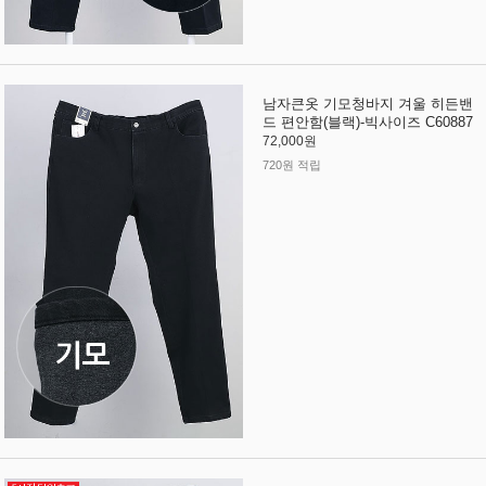
남자큰옷 기모청바지 겨울 히든밴
드 편안함(블랙)-빅사이즈 C60887
72,000원
720원 적립