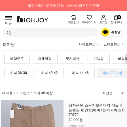
회원가입시 첫구매 20%
사이즈1회무료교환권
0
매장안내
마이페이지
로그인
장바구니
메뉴
테마몰
사이즈전체
브랜드전체
예약주문
자체제작
무지패션
기능성
바람
허리 36-38
허리 40-42
허리 44-46
허리 48 이상
테마몰
>
기모팬츠
>
허리 48 이상
남자큰옷 스판기모면바지 겨울 히
든밴드 편안함(베이지)-빅사이즈 C
70772
72,000원
720원 적립