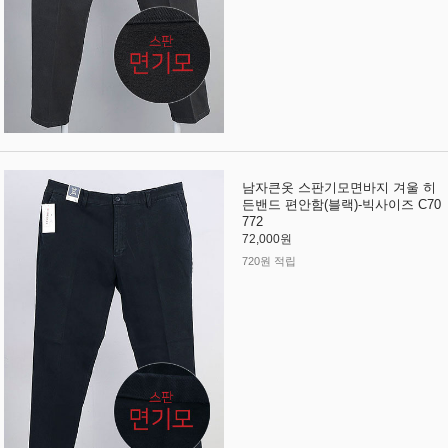
남자큰옷 스판기모면바지 겨울 히
든밴드 편안함(블랙)-빅사이즈 C70
772
72,000원
720원 적립