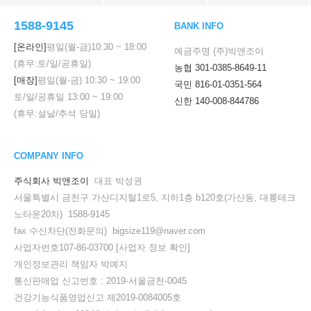
1588-9145
BANK INFO
[온라인]
평일(월-금)
10:30
~
18:00
예금주명 (주)빅앤조이
(휴무:토/일/공휴일)
농협 301-0385-8649-11
[매장]
평일(월-금)
10:30
~
19:00
국민 816-01-0351-564
토/일/공휴일
13:00
~
19:00
신한 140-008-844786
(휴무:설날/추석 당일)
COMPANY INFO
주식회사 빅앤조이
대표 박성권
서울특별시 금천구 가산디지털1로5, 지하1층 b120호(가산동, 대륭테크
노타운20차) 1588-9145
fax 수신차단(전화문의) bigsize119@naver.com
사업자번호107-86-03700
[사업자 정보 확인]
개인정보관리 책임자 박예지
통신판매업 신고번호 : 2019-서울금천-0045
건강기능식품영업신고 제2019-0084005호