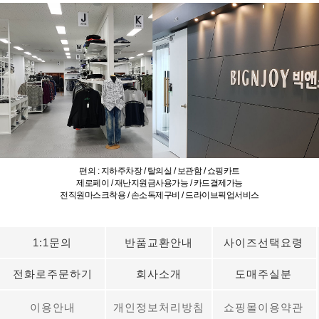
편의 : 지하주차장 / 탈의실 / 보관함 / 쇼핑카트
제로페이 / 재난지원금사용가능 / 카드결제가능
전직원마스크착용 / 손소독제구비 / 드라이브픽업서비스
1:1문의
반품교환안내
사이즈선택요령
전화로주문하기
회사소개
도매주실분
이용안내
개인정보처리방침
쇼핑몰이용약관