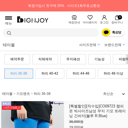
회원가입시 첫구매 20%
사이즈1회무료교환권
0
매장안내
마이페이지
로그인
장바구니
메뉴
테마몰
사이즈전체
브랜드전체
예약주문
자체제작
무지패션
기능성
바람
허리 36-38
허리 40-42
허리 44-46
허리 48 이상
테마몰
>
기모팬츠
>
허리 36-38
[특별할인][직수입]CO09723 챔피
온 빅사이즈남성 무지 기모 트레이
닝 긴바지(블루 R.Blue)
36,000원
29,000원