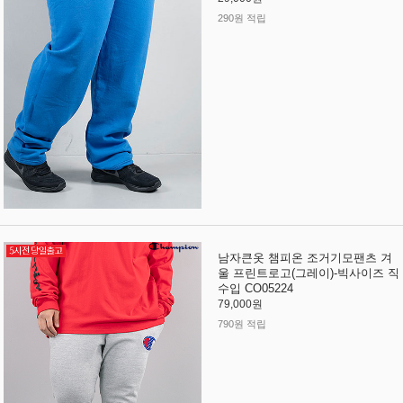
290원 적립
남자큰옷 챔피온 조거기모팬츠 겨
울 프린트로고(그레이)-빅사이즈 직
수입 CO05224
79,000원
790원 적립