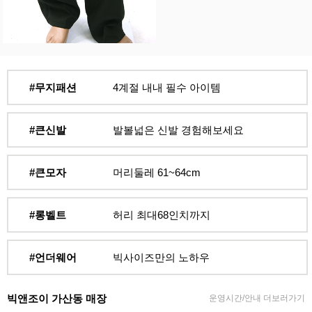
#무지패션
4계절 내내 필수 아이템
#큰신발
발볼넓은 신발 경험해보세요
#큰모자
머리둘레 61~64cm
#롱벨트
허리 최대68인치까지
#언더웨어
빅사이즈만의 노하우
빅앤조이 가산동 매장
운영시간/안내 더보러가기