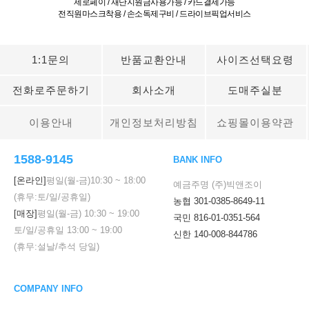
제로페이 / 재난지원금사용가능 / 카드결제가능
전직원마스크착용 / 손소독제구비 / 드라이브픽업서비스
1:1문의
반품교환안내
사이즈선택요령
전화로주문하기
회사소개
도매주실분
이용안내
개인정보처리방침
쇼핑몰이용약관
1588-9145
BANK INFO
[온라인]
평일(월-금)
10:30
~
18:00
예금주명 (주)빅앤조이
(휴무:토/일/공휴일)
농협 301-0385-8649-11
[매장]
평일(월-금)
10:30
~
19:00
국민 816-01-0351-564
토/일/공휴일
13:00
~
19:00
신한 140-008-844786
(휴무:설날/추석 당일)
COMPANY INFO