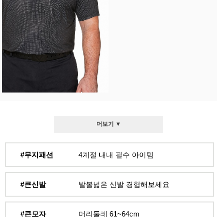
더보기 ▼
#무지패션
4계절 내내 필수 아이템
#큰신발
발볼넓은 신발 경험해보세요
#큰모자
머리둘레 61~64cm