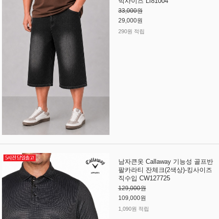
빅사이즈 LI81004
33,000원
29,000원
290원 적립
남자큰옷 Callaway 기능성 골프반
팔카라티 잔체크(2색상)-킹사이즈
직수입 CW127725
129,000원
109,000원
1,090원 적립