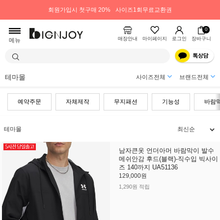
회원가입시 첫구매 20%
사이즈1회무료교환권
0
매장안내
마이페이지
로그인
장바구니
메뉴
테마몰
사이즈전체
브랜드전체
예약주문
자체제작
무지패션
기능성
바람
테마몰
남자큰옷 언더아머 바람막이 발수
메쉬안감 후드(블랙)-직수입 빅사이
즈 140까지 UA51136
129,000원
1,290원 적립