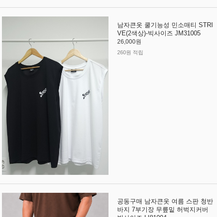
남자큰옷 쿨기능성 민소매티 STRI
VE(2색상)-빅사이즈 JM31005
26,000원
260원 적립
공동구매 남자큰옷 여름 스판 청반
바지 7부기장 무릎밑 허벅지커버