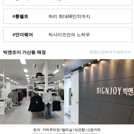
#롱벨트
허리 최대68인치까지
#언더웨어
빅사이즈만의 노하우
빅앤조이 가산동 매장
운영시간/안내 더보러가기
편의 : 지하주차장 / 탈의실 / 보관함 / 쇼핑카트