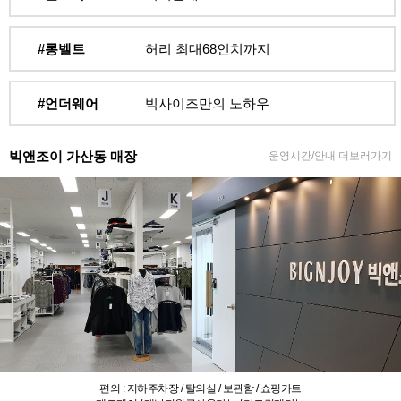
#롱벨트
허리 최대68인치까지
#언더웨어
빅사이즈만의 노하우
빅앤조이 가산동 매장
운영시간/안내 더보러가기
편의 : 지하주차장 / 탈의실 / 보관함 / 쇼핑카트