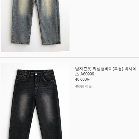
남자큰옷 워싱청바지(흑청)-빅사이
즈 A60996
46,000원
460원 적립