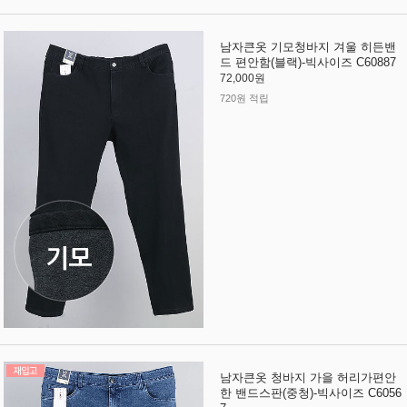
남자큰옷 기모청바지 겨울 히든밴
드 편안함(블랙)-빅사이즈 C60887
72,000원
720원 적립
남자큰옷 청바지 가을 허리가편안
한 밴드스판(중청)-빅사이즈 C6056