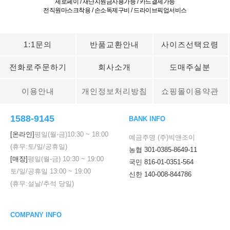
제로페이 / 재난지원금사용가능 / 카드결제가능
전직원마스크착용 / 손소독제구비 / 드라이브픽업서비스
1:1문의
반품교환안내
사이즈선택요령
전화로주문하기
회사소개
도매주실분
이용안내
개인정보처리방침
쇼핑몰이용약관
1588-9145
BANK INFO
[온라인]
평일(월-금)
10:30
~
18:00
예금주명 (주)빅앤조이
(휴무:토/일/공휴일)
농협 301-0385-8649-11
[매장]
평일(월-금)
10:30
~
19:00
국민 816-01-0351-564
토/일/공휴일
13:00
~
19:00
신한 140-008-844786
(휴무:설날/추석 당일)
COMPANY INFO