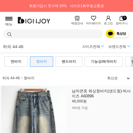
회원가입시 첫구매 20%
사이즈1회무료교환권
0
매장안내
마이페이지
로그인
장바구니
메뉴
하의 44-46
사이즈전체
브랜드전체
면바지
청바지
밴드바지
기능성/레져바지
하의 44-46
>
청바지
남자큰옷 워싱청바지(샌드청)-빅사
이즈 A60896
46,000원
460원 적립