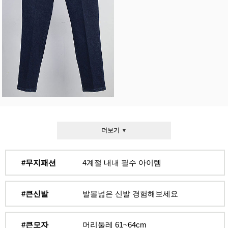
더보기 ▼
#무지패션
4계절 내내 필수 아이템
#큰신발
발볼넓은 신발 경험해보세요
#큰모자
머리둘레 61~64cm