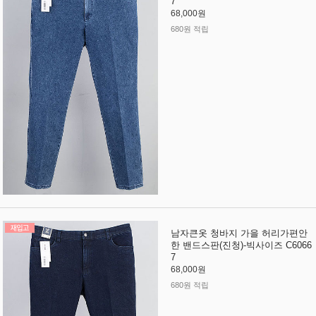
7
68,000원
680원 적립
남자큰옷 청바지 가을 허리가편안
한 밴드스판(진청)-빅사이즈 C6066
7
68,000원
680원 적립