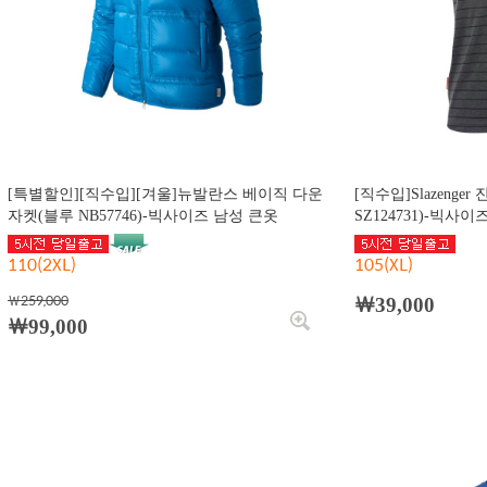
[특별할인][직수입][겨울]뉴발란스 베이직 다운
[직수입]Slazenge
자켓(블루 NB57746)-빅사이즈 남성 큰옷
SZ124731)-빅사
110(2XL)
105(XL)
￦259,000
￦39,000
￦99,000