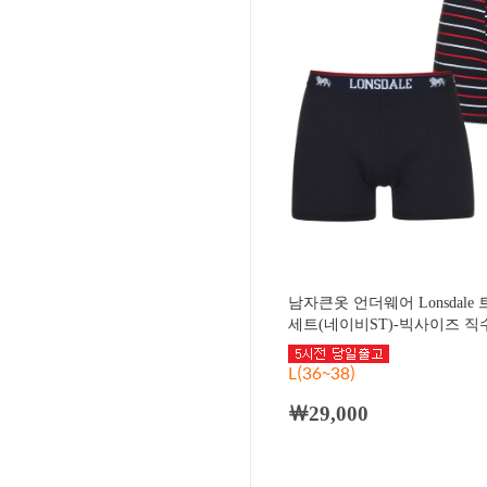
남자큰옷 언더웨어 Lonsdale
세트(네이비ST)-빅사이즈 직수입
L(36~38)
￦29,000