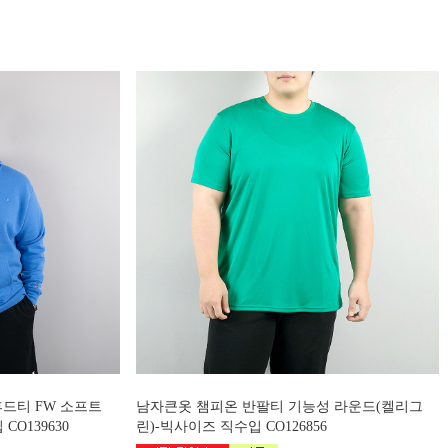
드티 FW 소프트
남자큰옷 챔피온 반팔티 기능성 라운드(켈리그
O139630
린)-빅사이즈 직수입 CO126856