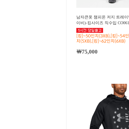
남자큰옷 챔피온 저지 트레이
이비)-킹사이즈 직수입 CO061
[킹]~50인치(3XB),[킹]~54인
치(5XB),[킹]~62인치(6XB)
￦75,000