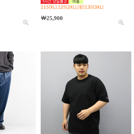
115(XL),125(2XL),[킹]135(3XL)
￦25,900