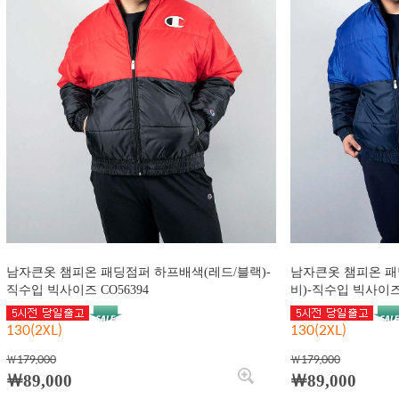
남자큰옷 챔피온 패딩점퍼 하프배색(레드/블랙)-
남자큰옷 챔피온 패
직수입 빅사이즈 CO56394
비)-직수입 빅사이즈 
130(2XL)
130(2XL)
￦179,000
￦179,000
￦89,000
￦89,000