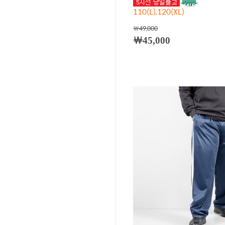
110(L),120(XL)
￦49,000
￦45,000