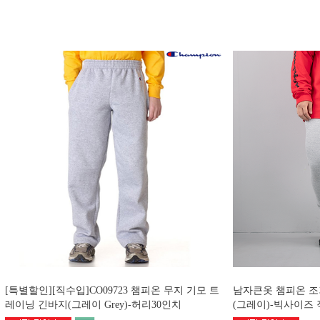
[특별할인][직수입]CO09723 챔피온 무지 기모 트
남자큰옷 챔피온 
레이닝 긴바지(그레이 Grey)-허리30인치
(그레이)-빅사이즈 직