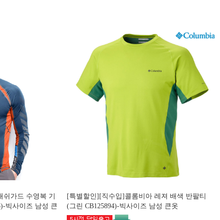
d 래쉬가드 수영복 기
[특별할인][직수입]콜롬비아 레져 배색 반팔티
6)-빅사이즈 남성 큰
(그린 CB125894)-빅사이즈 남성 큰옷