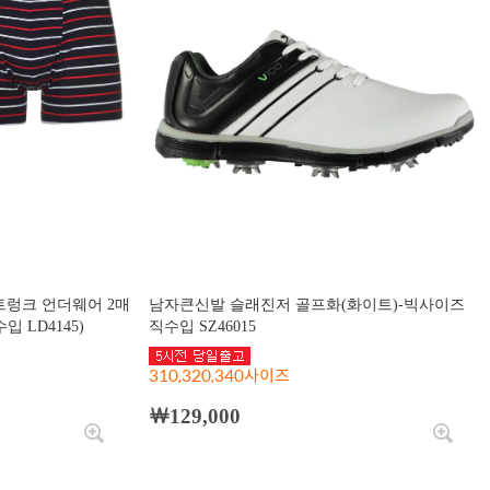
 트렁크 언더웨어 2매
남자큰신발 슬래진저 골프화(화이트)-빅사이즈
 LD4145)
직수입 SZ46015
310,320,340사이즈
￦129,000