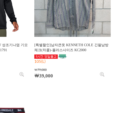
W 성조기나염 기모
[특별할인]남자큰옷 KENNETH COLE 긴팔남방
791
체크(차콜)-플러스사이즈 KC2000
105(L)
￦79,000
￦39,000