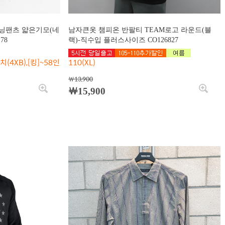
닝팬츠 얇은기모(네
남자큰옷 챔피온 반팔티 TEAM로고 라운드(블
78
랙)-직수입 플러스사이즈 CO126827
치(4XB),[킹]~58인
110(XL)
￦13,900
￦15,900