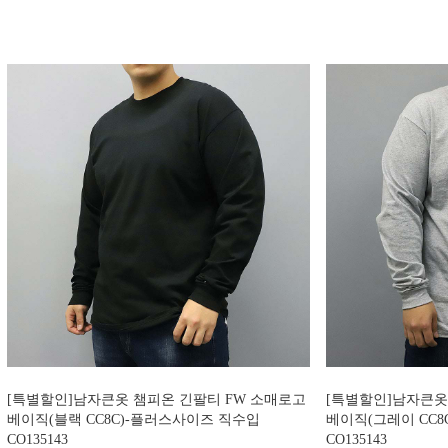
[특별할인]남자큰옷 챔피온 긴팔티 FW 소매로고
[특별할인]남자큰옷
베이직(블랙 CC8C)-플러스사이즈 직수입
베이직(그레이 CC8
CO135143
CO135143