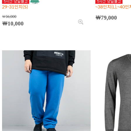
29-31인치(S)
~38인치(L),~40인치
￦36,000
￦79,000
￦10,000