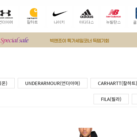
피온)
UNDERARMOUR(언더아머)
CARHARTT(칼하트
FILA(필라)