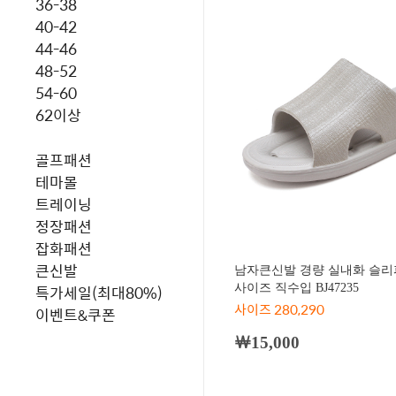
36-38
40-42
44-46
48-52
54-60
62이상
골프패션
테마몰
트레이닝
정장패션
잡화패션
큰신발
남자큰신발 경량 실내화 슬리
사이즈 직수입 BJ47235
특가세일(최대80%)
사이즈 280,290
이벤트&쿠폰
￦15,000