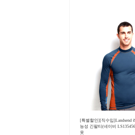
[특별할인][직수입]Landsen
능성 긴팔티(네이비 LS13545
옷