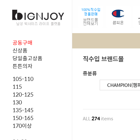
공동구매
신상품
직수입 브랜드몰
당일출고상품
튼튼의자
중분류
105-110
CHAMPION(챔
115
120-125
130
135-145
150-165
ALL
274
items
170이상