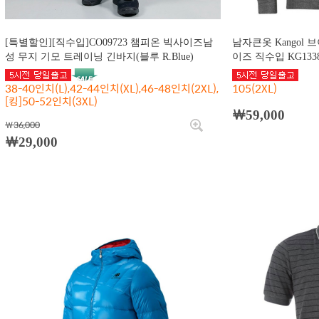
[특별할인][직수입]CO09723 챔피온 빅사이즈남
남자큰옷 Kangol 
성 무지 기모 트레이닝 긴바지(블루 R.Blue)
이즈 직수입 KG1338
38-40인치(L),42-44인치(XL),46-48인치(2XL),
105(2XL)
[킹]50-52인치(3XL)
￦59,000
￦36,000
￦29,000