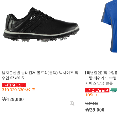
남자큰신발 슬래진저 골프화(블랙)-빅사이즈 직
[특별할인][직수입][
수입 SZ46015
그랑 래쉬가드 수영복 
사이즈 남성 큰옷
310,320,330사이즈
105(L)
￦129,000
￦69,000
￦39,000