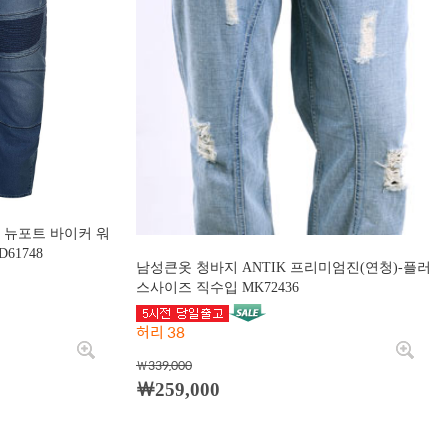
을 뉴포트 바이커 워
61748
남성큰옷 청바지 ANTIK 프리미엄진(연청)-플러
스사이즈 직수입 MK72436
허리 38
￦339,000
￦259,000