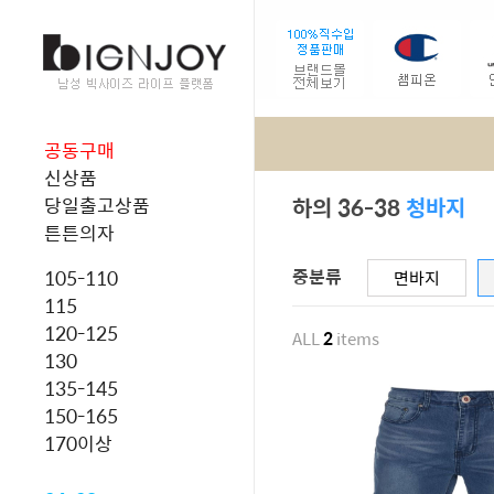
공동구매
신상품
하의 36-38
청바지
당일출고상품
튼튼의자
중분류
105-110
면바지
115
120-125
ALL
2
items
130
135-145
150-165
170이상