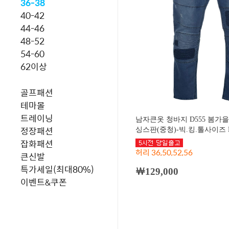
36-38
40-42
44-46
48-52
54-60
62이상
골프패션
테마몰
트레이닝
남자큰옷 청바지 D555 봄가
정장패션
싱스판(중청)-빅.킹.톨사이즈 D
잡화패션
허리 36,50,52,56
큰신발
특가세일(최대80%)
￦129,000
이벤트&쿠폰