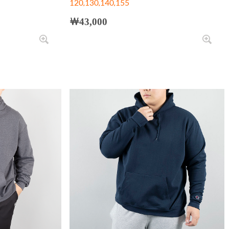
120,130,140,155
￦43,000