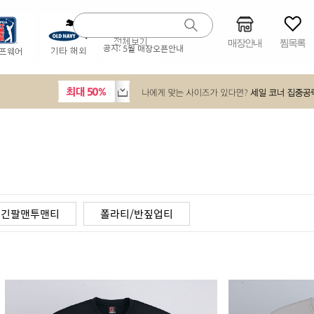
매장안내
찜목록
공지:
5월 매장오픈안내
긴팔맨투맨티
폴라티/반짚업티