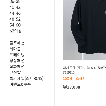
36-38
40-42
44-46
48-52
54-60
62이상
골프패션
테마몰
트레이닝
정장패션
잡화패션
남자큰옷 긴팔기능성티 BACK
큰신발
T139116
특가세일(최대80%)
150사이즈까지
이벤트&쿠폰
￦37,000