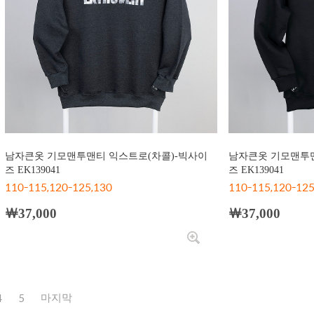
남자큰옷 기모맨투맨티 익스트로(차콜)-빅사이
남자큰옷 기모맨투맨
즈 EK139041
즈 EK139041
110-115,120-125,130
110-115,120-125
￦37,000
￦37,000
4
5