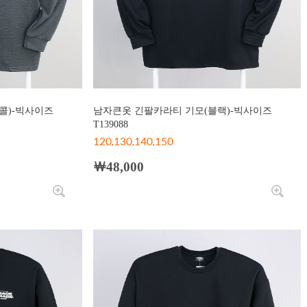
콜)-빅사이즈
남자큰옷 긴팔카라티 기모(블랙)-빅사이즈
T139088
120,130,140,150
￦48,000