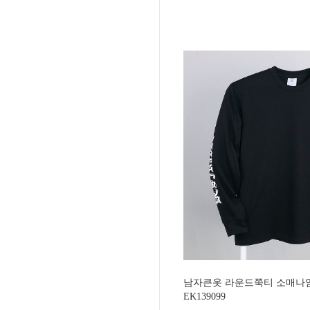
남자큰옷 라운드쭉티 소매나염
EK139099