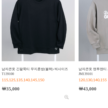
남자큰옷 긴팔쭉티 무지혼방(블랙)-빅사이즈
남자큰옷 맨투맨티 A
T139100
JM139101
115,125,135,140,145,150
120,130,140,155
￦35,000
￦43,000