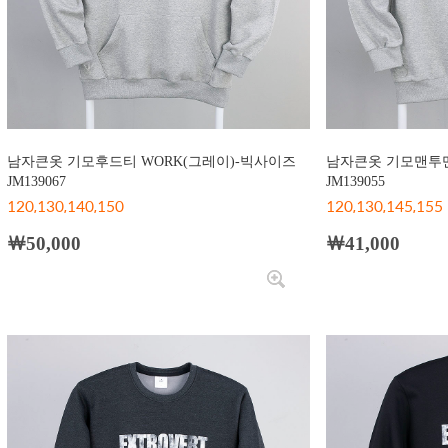
남자큰옷 기모후드티 WORK(그레이)-빅사이즈
남자큰옷 기모맨투맨
JM139067
JM139055
120,130,140,150
120,130,145,155
￦50,000
￦41,000