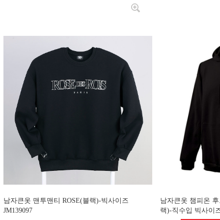
남자큰옷 맨투맨티 ROSE(블랙)-빅사이즈
남자큰옷 챔피온 후
JM139097
랙)-직수입 빅사이즈 