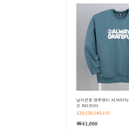
남자큰옷 맨투맨티 ALWAYS
즈 JM139101
120,130,140,155
￦43,000