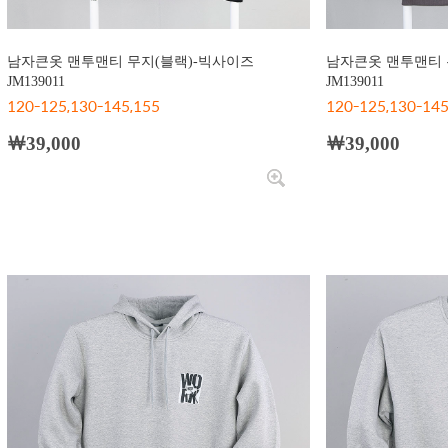
남자큰옷 맨투맨티 무지(블랙)-빅사이즈
남자큰옷 맨투맨티 
JM139011
JM139011
120-125,130-145,155
120-125,130-145
￦39,000
￦39,000