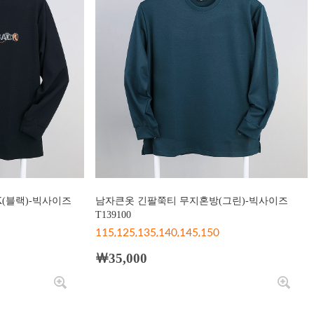
(블랙)-빅사이즈
남자큰옷 긴팔쭉티 무지혼방(그린)-빅사이즈
T139100
115,125,135,140,145,150
￦35,000