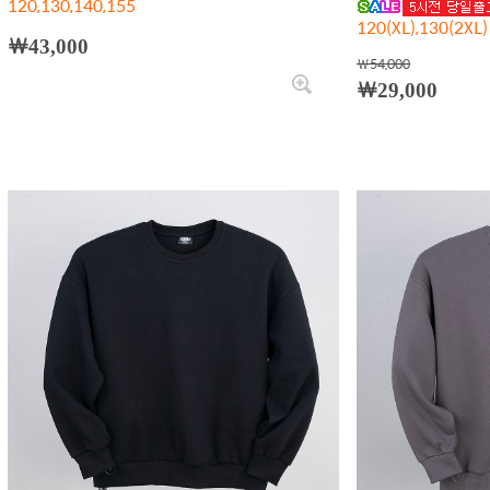
120,130,140,155
120(XL),130(2XL)
￦43,000
￦54,000
￦29,000