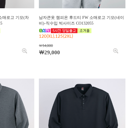
소매로고 기모(차
남자큰옷 챔피온 후드티 FW 소매로고 기모(네이
5
비)-직수입 빅사이즈 CO132055
120(XL),125(2XL)
￦54,000
￦29,000