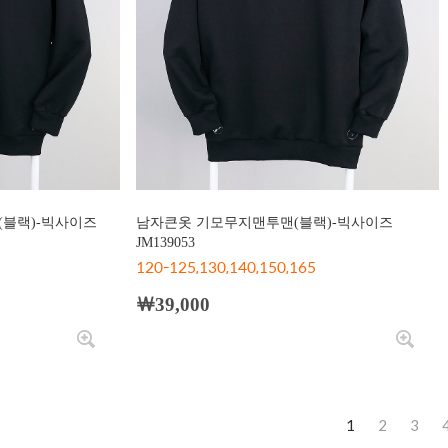
(블랙)-빅사이즈
남자큰옷 기모무지맨투맨(블랙)-빅사이즈
JM139053
120-125,130,140,150,165
￦39,000
1
2
3