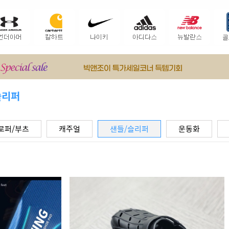
슬리퍼
로퍼/부츠
캐주얼
샌들/슬리퍼
운동화