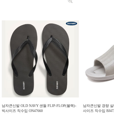
남자큰신발 OLD NAVY 샌들 FLIP-FLOP(블랙)-
남자큰신발 경량 실
빅사이즈 직수입 ON47660
사이즈 직수입 BJ472