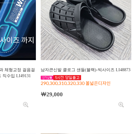
과 체형교정 걸음걸
남자큰신발 클로그 샌들(블랙)-빅사이즈 LI48873
직수입 LI49131
290,300,310,320,330 볼넓은디자인
￦29,000