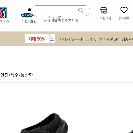
매장안내
찜목록
공지:
5월 매장오픈안내
안전/특수/등산화