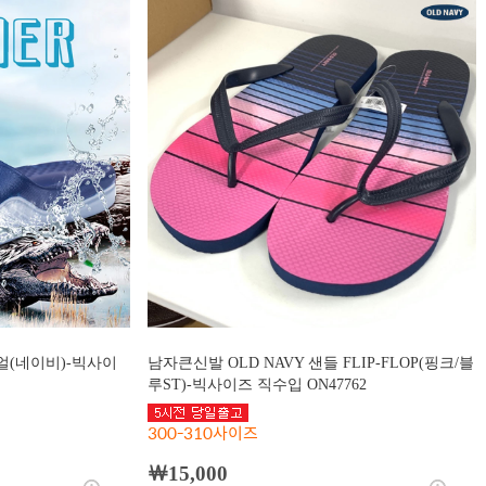
얼(네이비)-빅사이
남자큰신발 OLD NAVY 샌들 FLIP-FLOP(핑크/블
루ST)-빅사이즈 직수입 ON47762
300-310사이즈
￦15,000