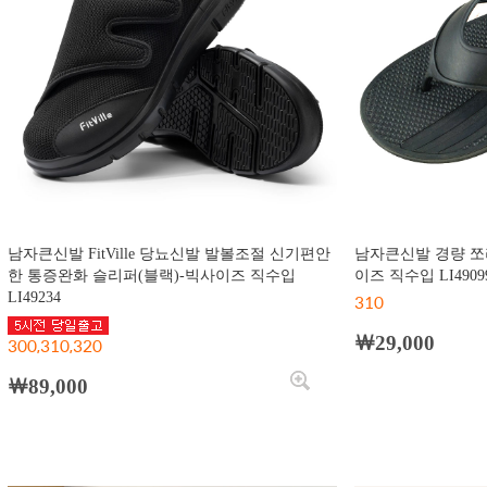
남자큰신발 FitVille 당뇨신발 발볼조절 신기편안
남자큰신발 경량 쪼
한 통증완화 슬리퍼(블랙)-빅사이즈 직수입
이즈 직수입 LI4909
LI49234
310
￦29,000
300,310,320
￦89,000