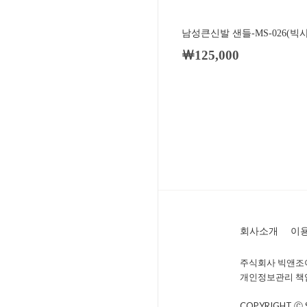
남성큰신발 샌들-MS-026(빅
￦125,000
회사소개
이
주식회사 빅앤조이 
개인정보관리 책임자 
COPYRIGHT Ⓒ