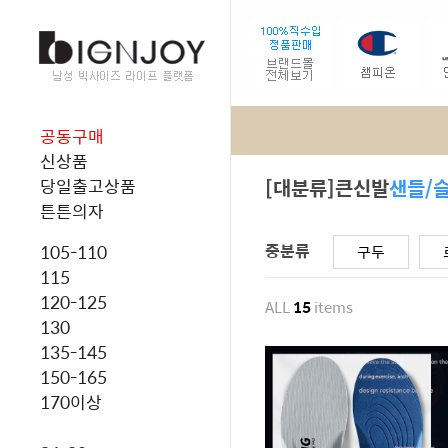
공동구매
신상품
[대분류]큰신발
샌들/
당일출고상품
튼튼의자
중분류
105-110
구두
115
120-125
ALL
15
items
130
135-145
150-165
170이상