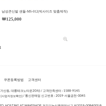
남성큰신발 샌들-MS-012(빅사이즈 맞춤제작)
￦125,000
1
쿠폰등록방법
고객센터
가산동, 대륭테크노타운20차) / 고객만족센터 : 1588-9145
0
/ 통신판매업 신고번호 : 2019-서울금천-0045
[사업자정보확인]
RVED. HOSTING AT MAKESHOP, 건강기능식품영업신고 제2019-0084005호