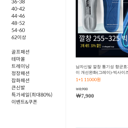
36-38
40-42
44-46
48-52
54-60
62이상
골프패션
테마몰
트레이닝
남자신발 깔창 통기성 향균효
정장패션
이 개선완화(그레이)-빅사이즈 
1+1 11000원
잡화패션
큰신발
￦8,900
특가세일(최대80%)
￦7,900
이벤트&쿠폰