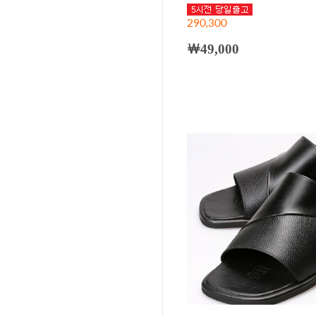
290,300
￦49,000