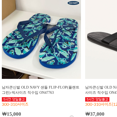
남자큰신발 OLD NAVY 샌들 FLIP-FLOP(플랜트
남자큰신발 OLD N
그린)-빅사이즈 직수입 ON47763
사이즈 직수입 ON47
300-310사이즈
300-310사이즈(12
￦15,000
￦37,000