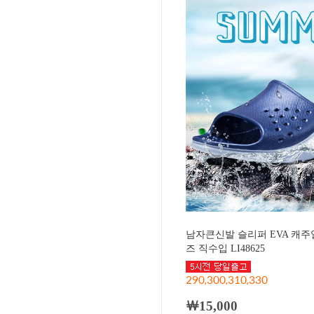
남자큰신발 슬리퍼 EVA 캐주
즈 직수입 LI48625
290,300,310,330
￦15,000