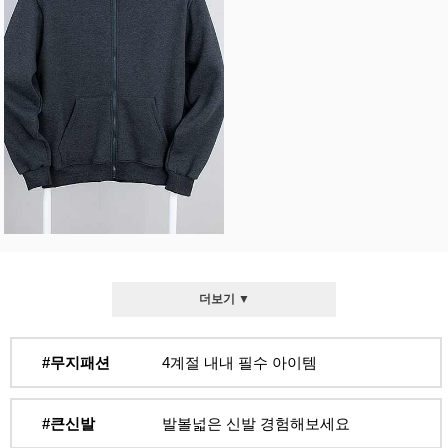
더보기 ▼
#무지패션
4계절 내내 필수 아이템
#큰신발
발볼넓은 신발 경험해보세요