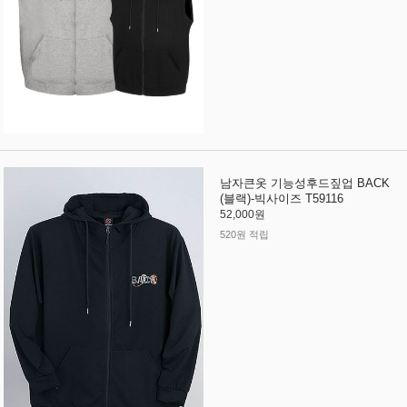
남자큰옷 기능성후드짚업 BACK
(블랙)-빅사이즈 T59116
52,000원
520원 적립