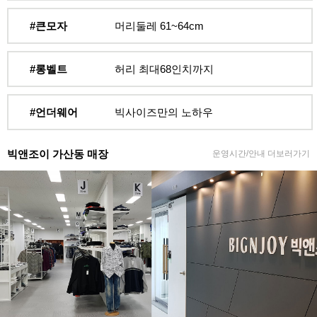
#큰모자
머리둘레 61~64cm
#롱벨트
허리 최대68인치까지
#언더웨어
빅사이즈만의 노하우
빅앤조이 가산동 매장
운영시간/안내 더보러가기