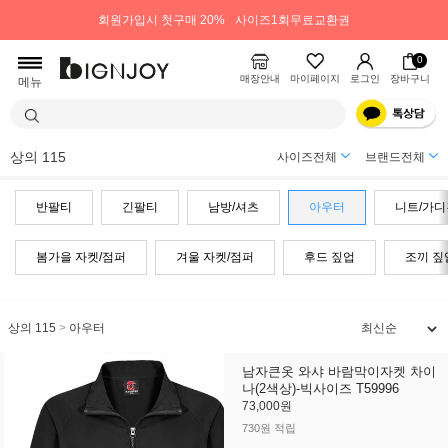
회원가입시 첫구매 20%
사이즈1회무료교환권
0
매장안내
마이페이지
로그인
장바구니
메뉴
상의 115
사이즈전체
브랜드전체
반팔티
긴팔티
남방/셔츠
아우터
니트/가디
봄가을 자켓/점퍼
겨울 자켓/점퍼
후드 짚업
조끼 짚
상의 115
>
아우터
남자큰옷 와샤 바람막이자켓 차이
나(2색상)-빅사이즈 T59996
73,000원
730원 적립