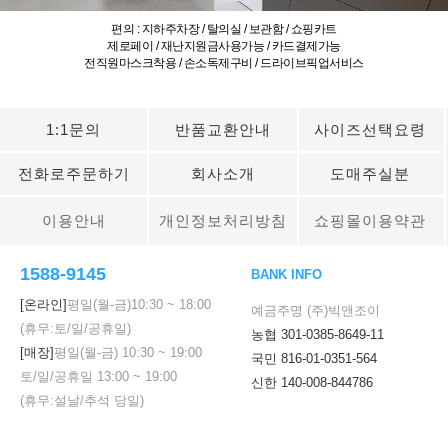
편의 : 지하주차장 / 탈의실 / 보관함 / 쇼핑카트
제로페이 / 재난지원금사용가능 / 카드결제가능
전직원마스크착용 / 손소독제구비 / 드라이브픽업서비스
1:1문의
반품교환안내
사이즈선택요령
전화로주문하기
회사소개
도매주실분
이용안내
개인정보처리방침
쇼핑몰이용약관
1588-9145
BANK INFO
[온라인]
평일(월-금)
10:30
~
18:00
예금주명 (주)빅앤조이
(휴무:토/일/공휴일)
농협 301-0385-8649-11
[매장]
평일(월-금)
10:30
~
19:00
국민 816-01-0351-564
토/일/공휴일
13:00
~
19:00
신한 140-008-844786
(휴무:설날/추석 당일)