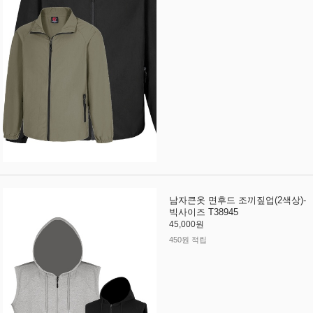
남자큰옷 면후드 조끼짚업(2색상)-
빅사이즈 T38945
45,000원
450원 적립