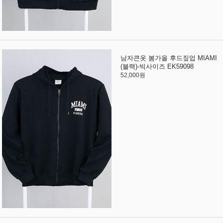
남자큰옷 봄가을 후드짚업 MIAMI
(블랙)-빅사이즈 EK59098
52,000원