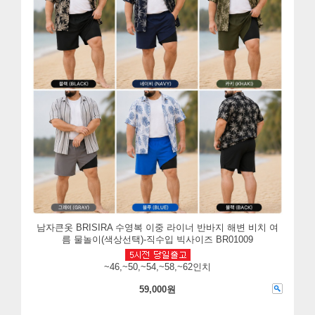
남자큰옷 BRISIRA 수영복 이중 라이너 반바지 해변 비치 여
름 물놀이(색상선택)-직수입 빅사이즈 BR01009
~46,~50,~54,~58,~62인치
59,000원