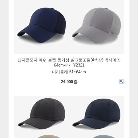
남자큰모자 메쉬 볼캡 통기성 벨크로조절(4색상)-빅사이즈
64cm까지 Y2321
머리둘레 61~64cm
24,000원