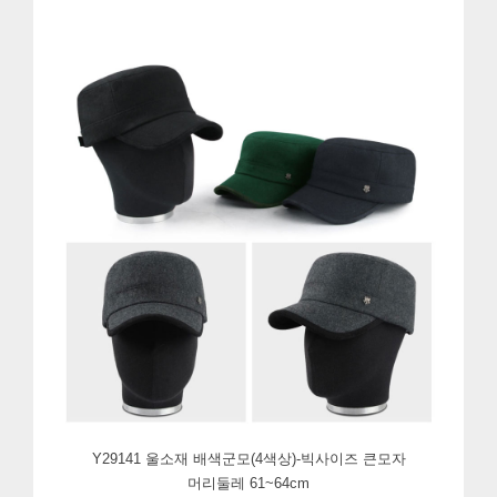
Y29141 울소재 배색군모(4색상)-빅사이즈 큰모자
머리둘레 61~64cm