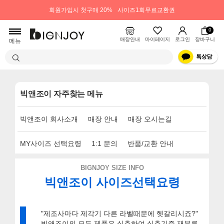
회원가입시 첫구매 20%
사이즈1회무료교환권
0
매장안내
마이페이지
로그인
장바구니
메뉴
빅앤조이 자주찾는 메뉴
빅앤조이 회사소개
매장 안내
매장 오시는길
MY사이즈 선택요령
1:1 문의
반품/교환 안내
BIGNJOY SIZE INFO
빅앤조이 사이즈선택요령
"제조사마다 제각기 다른 라벨때문에 헷갈리시죠?"
빅앤조이의 모든 제품은 실측하여 실측기준 재분류