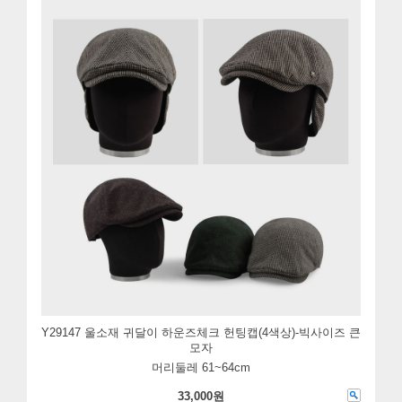
Y29147 울소재 귀달이 하운즈체크 헌팅캡(4색상)-빅사이즈 큰
모자
머리둘레 61~64cm
33,000원