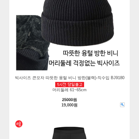
빅사이즈 큰모자 따뜻한 융털 비니 방한(블랙)-직수입 BJ9180
머리둘레 61~65cm
25000원
19,000원