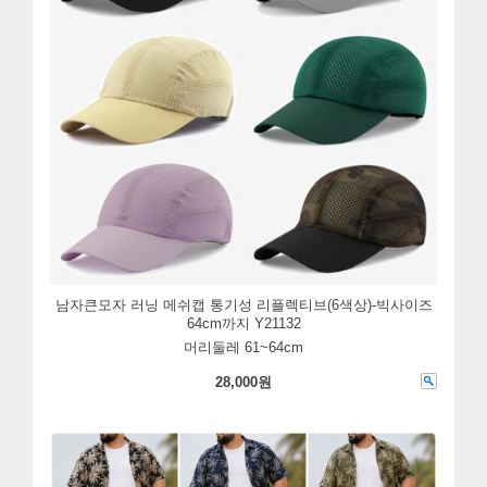
남자큰모자 러닝 메쉬캡 통기성 리플렉티브(6색상)-빅사이즈
64cm까지 Y21132
머리둘레 61~64cm
28,000원