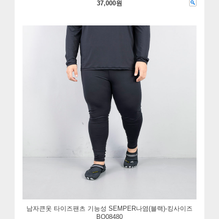
37,000원
남자큰옷 타이즈팬츠 기능성 SEMPER나염(블랙)-킹사이즈
BO08480