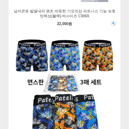
남자큰옷 발열내의 팬츠 따뜻한 기모안감 피트니스 기능 보호
탄력성(블랙)-빅사이즈 C9069
22,000원