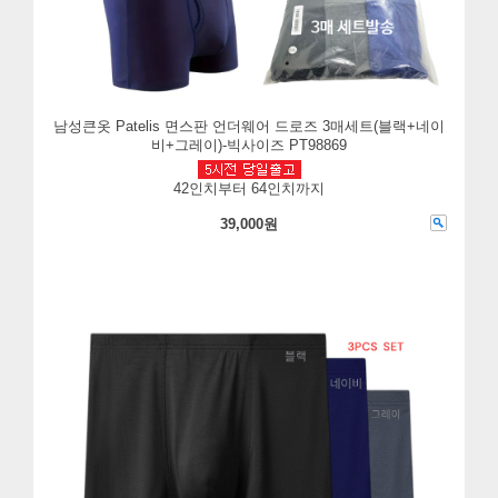
남성큰옷 Patelis 면스판 언더웨어 드로즈 3매세트(블랙+네이
비+그레이)-빅사이즈 PT98869
42인치부터 64인치까지
39,000원