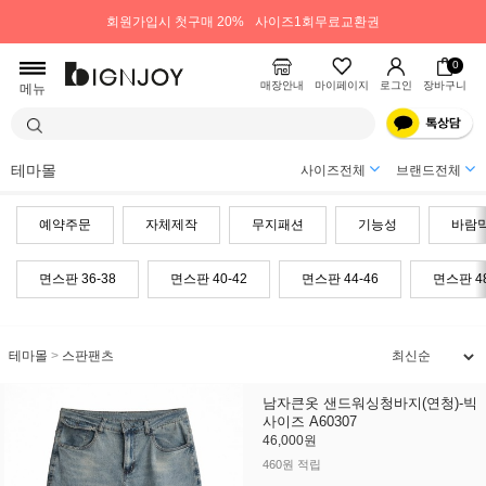
회원가입시 첫구매 20%
사이즈1회무료교환권
0
매장안내
마이페이지
로그인
장바구니
메뉴
테마몰
사이즈전체
브랜드전체
예약주문
자체제작
무지패션
기능성
바람
면스판 36-38
면스판 40-42
면스판 44-46
면스판 4
테마몰
>
스판팬츠
남자큰옷 샌드워싱청바지(연청)-빅
사이즈 A60307
46,000원
460원 적립