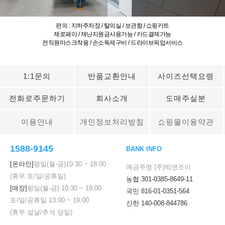
편의 : 지하주차장 / 탈의실 / 보관함 / 쇼핑카트
제로페이 / 재난지원금사용가능 / 카드결제가능
전직원마스크착용 / 손소독제구비 / 드라이브픽업서비스
1:1문의
반품교환안내
사이즈선택요령
전화로주문하기
회사소개
도매주실분
이용안내
개인정보처리방침
쇼핑몰이용약관
1588-9145
BANK INFO
[온라인]
평일(월-금)
10:30
~
18:00
예금주명 (주)빅앤조이
(휴무:토/일/공휴일)
농협 301-0385-8649-11
[매장]
평일(월-금)
10:30
~
19:00
국민 816-01-0351-564
토/일/공휴일
13:00
~
19:00
신한 140-008-844786
(휴무:설날/추석 당일)