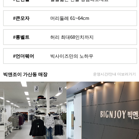
#큰모자
머리둘레 61~64cm
#롱벨트
허리 최대68인치까지
#언더웨어
빅사이즈만의 노하우
빅앤조이 가산동 매장
운영시간/안내 더보러가기