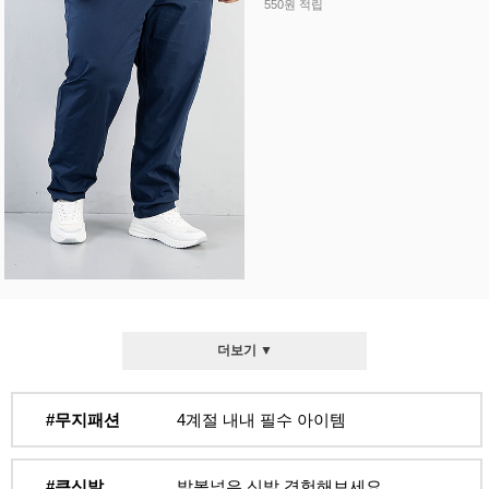
550원 적립
더보기 ▼
#무지패션
4계절 내내 필수 아이템
#큰신발
발볼넓은 신발 경험해보세요