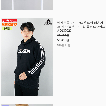
남자큰옷 아디다스 후드티 얇은기
모 삼선(블랙)-직수입 플러스사이즈
AD137020
69,000원
59,000원
590원 적립