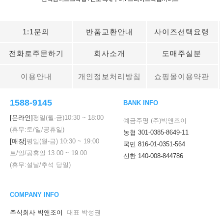
1:1문의
반품교환안내
사이즈선택요령
전화로주문하기
회사소개
도매주실분
이용안내
개인정보처리방침
쇼핑몰이용약관
1588-9145
BANK INFO
[온라인]
평일(월-금)
10:30
~
18:00
예금주명 (주)빅앤조이
(휴무:토/일/공휴일)
농협 301-0385-8649-11
[매장]
평일(월-금)
10:30
~
19:00
국민 816-01-0351-564
토/일/공휴일
13:00
~
19:00
신한 140-008-844786
(휴무:설날/추석 당일)
COMPANY INFO
주식회사 빅앤조이
대표 박성권