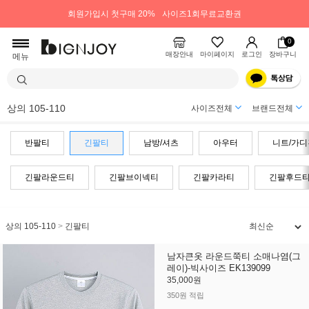
회원가입시 첫구매 20%
사이즈1회무료교환권
0
매장안내
마이페이지
로그인
장바구니
메뉴
상의 105-110
사이즈전체
브랜드전체
반팔티
긴팔티
남방/셔츠
아우터
니트/가디
긴팔라운드티
긴팔브이넥티
긴팔카라티
긴팔후드
상의 105-110
>
긴팔티
남자큰옷 라운드쭉티 소매나염(그
레이)-빅사이즈 EK139099
35,000원
350원 적립