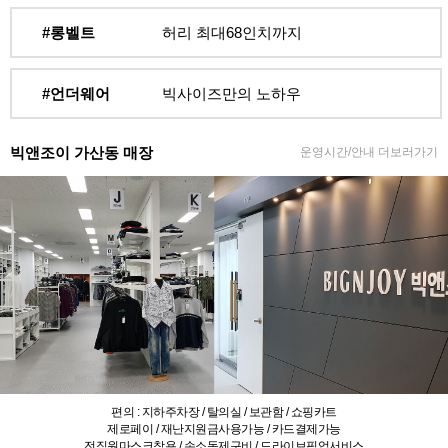
#롱벨트
허리 최대68인치까지
#언더웨어
빅사이즈만의 노하우
빅앤조이 가산동 매장
운영시간/안내 더보러가기
편의 : 지하주차장 / 탈의실 / 보관함 / 쇼핑카트
제로페이 / 재난지원금사용가능 / 카드결제가능
전직원마스크착용 / 손소독제구비 / 드라이브픽업서비스