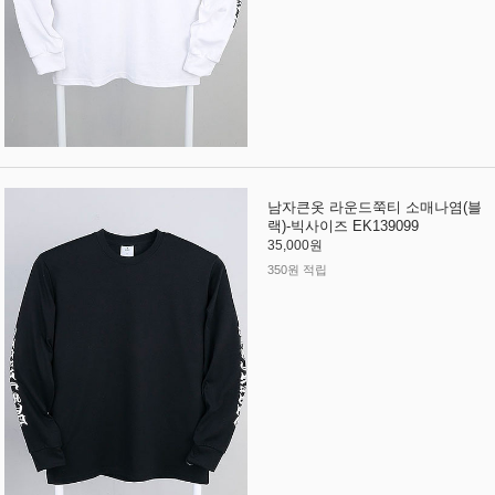
남자큰옷 라운드쭉티 소매나염(블
랙)-빅사이즈 EK139099
35,000원
350원 적립