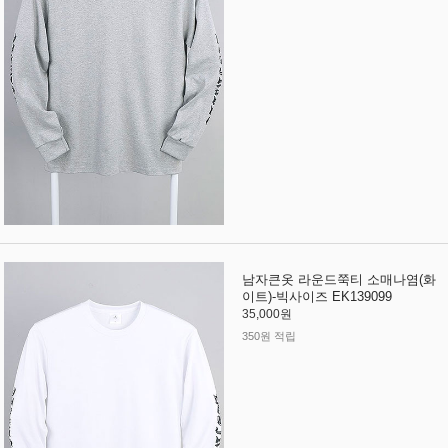
남자큰옷 라운드쭉티 소매나염(화
이트)-빅사이즈 EK139099
35,000원
350원 적립