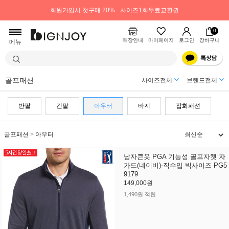
회원가입시 첫구매 20%
사이즈1회무료교환권
0
매장안내
마이페이지
로그인
장바구니
메뉴
골프패션
사이즈전체
브랜드전체
반팔
긴팔
아우터
바지
잡화패션
골프패션
>
아우터
남자큰옷 PGA 기능성 골프자켓 자
가드(네이비)-직수입 빅사이즈 PG5
9179
149,000원
1,490원 적립