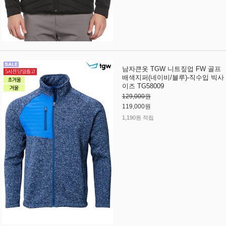
남자큰옷 TGW 니트짚업 FW 골프
배색지퍼(네이비/블루)-직수입 빅사
이즈 TG58009
129,000원
119,000원
1,190원 적립