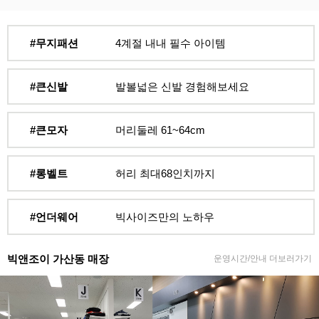
#무지패션
4계절 내내 필수 아이템
#큰신발
발볼넓은 신발 경험해보세요
#큰모자
머리둘레 61~64cm
#롱벨트
허리 최대68인치까지
#언더웨어
빅사이즈만의 노하우
빅앤조이 가산동 매장
운영시간/안내 더보러가기