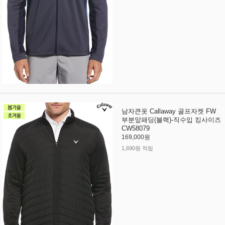
남자큰옷 Callaway 골프자켓 FW
부분앞패딩(블랙)-직수입 킹사이즈
CW58079
169,000원
1,690원 적립