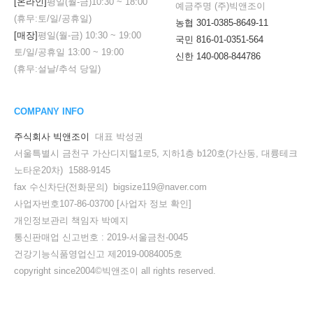
[온라인]
평일(월-금)
10:30
~
18:00
예금주명 (주)빅앤조이
(휴무:토/일/공휴일)
농협 301-0385-8649-11
[매장]
평일(월-금)
10:30
~
19:00
국민 816-01-0351-564
토/일/공휴일
13:00
~
19:00
신한 140-008-844786
(휴무:설날/추석 당일)
COMPANY INFO
주식회사 빅앤조이
대표 박성권
서울특별시 금천구 가산디지털1로5, 지하1층 b120호(가산동, 대륭테크
노타운20차) 1588-9145
fax 수신차단(전화문의) bigsize119@naver.com
사업자번호107-86-03700
[사업자 정보 확인]
개인정보관리 책임자 박예지
통신판매업 신고번호 : 2019-서울금천-0045
건강기능식품영업신고 제2019-0084005호
copyright since2004©빅앤조이 all rights reserved.