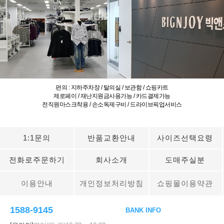
편의 : 지하주차장 / 탈의실 / 보관함 / 쇼핑카트
제로페이 / 재난지원금사용가능 / 카드결제가능
전직원마스크착용 / 손소독제구비 / 드라이브픽업서비스
1:1문의
반품교환안내
사이즈선택요령
전화로주문하기
회사소개
도매주실분
이용안내
개인정보처리방침
쇼핑몰이용약관
1588-9145
BANK INFO