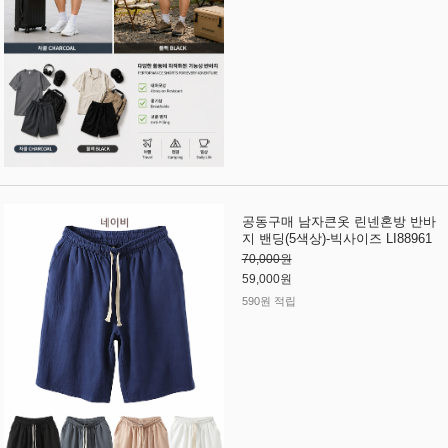
공동구매 남자큰옷 린넨혼방 반바
지 밴딩(5색상)-빅사이즈 LI88961
70,000원
59,000원
590원 적립