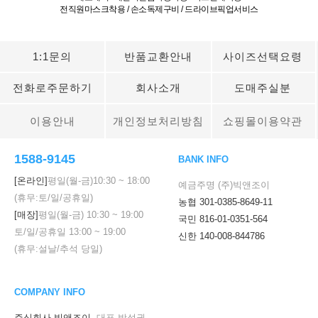
전직원마스크착용 / 손소독제구비 / 드라이브픽업서비스
1:1문의
반품교환안내
사이즈선택요령
전화로주문하기
회사소개
도매주실분
이용안내
개인정보처리방침
쇼핑몰이용약관
1588-9145
BANK INFO
[온라인]
평일(월-금)
10:30
~
18:00
예금주명 (주)빅앤조이
(휴무:토/일/공휴일)
농협 301-0385-8649-11
[매장]
평일(월-금)
10:30
~
19:00
국민 816-01-0351-564
토/일/공휴일
13:00
~
19:00
신한 140-008-844786
(휴무:설날/추석 당일)
COMPANY INFO
주식회사 빅앤조이
대표 박성권