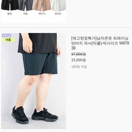
[재고한정특가]남자큰옷 트레이닝
반바지 와샤(차콜)-빅사이즈 W878
38
37,000원
15,000원
150원 적립