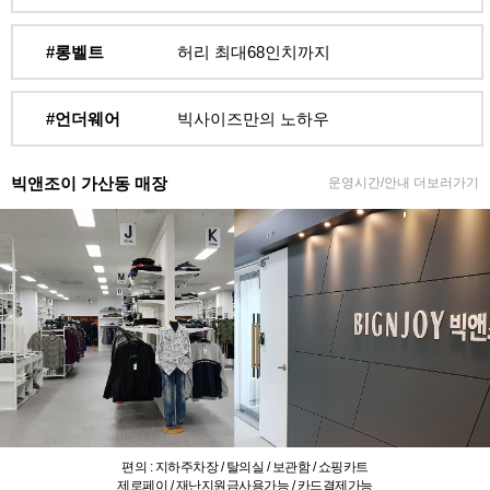
#롱벨트
허리 최대68인치까지
#언더웨어
빅사이즈만의 노하우
빅앤조이 가산동 매장
운영시간/안내 더보러가기
편의 : 지하주차장 / 탈의실 / 보관함 / 쇼핑카트
제로페이 / 재난지원금사용가능 / 카드결제가능