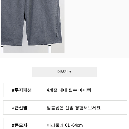
더보기 ▼
#무지패션
4계절 내내 필수 아이템
#큰신발
발볼넓은 신발 경험해보세요
#큰모자
머리둘레 61~64cm