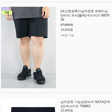
[재고한정특가남자큰옷 트레이닝
반바지 와샤(블랙)-빅사이즈 W878
38
37,000원
19,000원
190원 적립
남자큰옷 기능성반바지 NASA(2색
상)-빅사이즈 T88962
33,000원