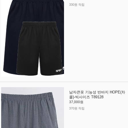
330원 적립
남자큰옷 기능성 반바지 HOPE(차
콜)-빅사이즈 T89128
37,000원
370원 적립