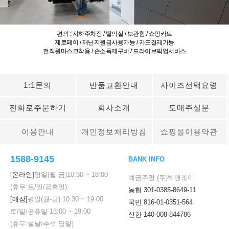
편의 : 지하주차장 / 탈의실 / 보관함 / 쇼핑카트
제로페이 / 재난지원금사용가능 / 카드결제가능
전직원마스크착용 / 손소독제구비 / 드라이브픽업서비스
1:1문의
반품교환안내
사이즈선택요령
전화로주문하기
회사소개
도매주실분
이용안내
개인정보처리방침
쇼핑몰이용약관
1588-9145
BANK INFO
[온라인]
평일(월-금)
10:30
~
18:00
예금주명 (주)빅앤조이
(휴무:토/일/공휴일)
농협 301-0385-8649-11
[매장]
평일(월-금)
10:30
~
19:00
국민 816-01-0351-564
토/일/공휴일
13:00
~
19:00
신한 140-008-844786
(휴무:설날/추석 당일)