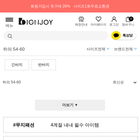
회원가입시 첫구매 20%
사이즈1회무료교환권
0
매장안내
마이페이지
로그인
장바구니
메뉴
하의 54-60
사이즈전체
브랜드전체
긴바지
반바지
하의 54-60
더보기 ▼
#무지패션
4계절 내내 필수 아이템