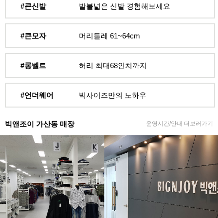
#큰신발
발볼넓은 신발 경험해보세요
#큰모자
머리둘레 61~64cm
#롱벨트
허리 최대68인치까지
#언더웨어
빅사이즈만의 노하우
빅앤조이 가산동 매장
운영시간/안내 더보러가기