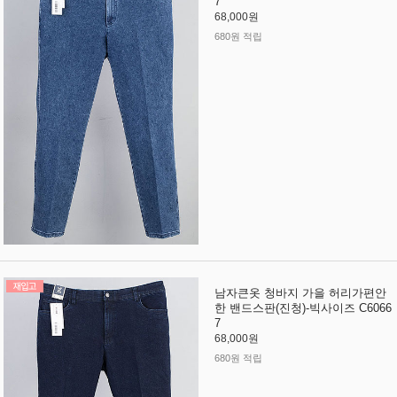
7
68,000원
680원 적립
남자큰옷 청바지 가을 허리가편안
한 밴드스판(진청)-빅사이즈 C6066
7
68,000원
680원 적립