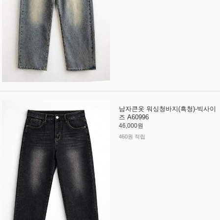
남자큰옷 워싱청바지(흑청)-빅사이
즈 A60996
46,000원
460원 적립