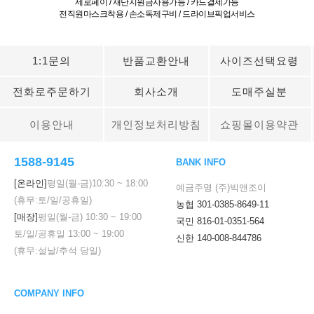
제로페이 / 재난지원금사용가능 / 카드결제가능
전직원마스크착용 / 손소독제구비 / 드라이브픽업서비스
1:1문의
반품교환안내
사이즈선택요령
전화로주문하기
회사소개
도매주실분
이용안내
개인정보처리방침
쇼핑몰이용약관
1588-9145
BANK INFO
[온라인]
평일(월-금)
10:30
~
18:00
예금주명 (주)빅앤조이
(휴무:토/일/공휴일)
농협 301-0385-8649-11
[매장]
평일(월-금)
10:30
~
19:00
국민 816-01-0351-564
토/일/공휴일
13:00
~
19:00
신한 140-008-844786
(휴무:설날/추석 당일)
COMPANY INFO