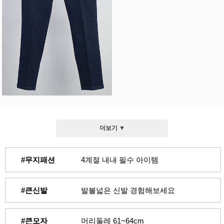
더보기 ▼
#무지패션
4계절 내내 필수 아이템
#큰신발
발볼넓은 신발 경험해보세요
#큰모자
머리둘레 61~64cm