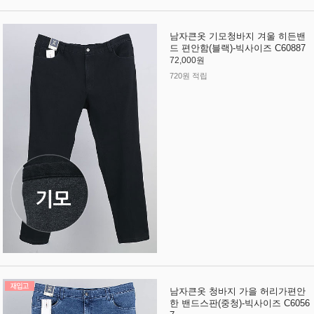
남자큰옷 기모청바지 겨울 히든밴
드 편안함(블랙)-빅사이즈 C60887
72,000원
720원 적립
남자큰옷 청바지 가을 허리가편안
한 밴드스판(중청)-빅사이즈 C6056