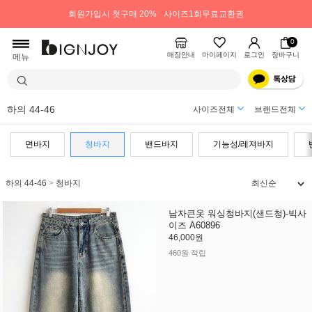
회원가입시 첫구매 20%
사이즈1회무료교환권
0
매장안내
마이페이지
로그인
장바구니
메뉴
하의 44-46
사이즈전체
브랜드전체
면바지
청바지
밴드바지
기능성/레져바지
하의 44-46
>
청바지
남자큰옷 워싱청바지(샌드청)-빅사
이즈 A60896
46,000원
460원 적립