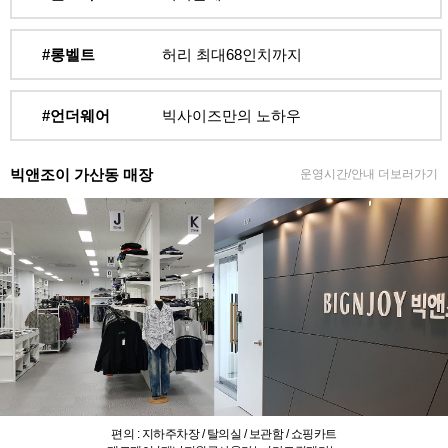
#롱벨트
허리 최대68인치까지
#언더웨어
빅사이즈만의 노하우
빅앤조이 가산동 매장
운영시간/안내 더보러가기
편의 : 지하주차장 / 탈의실 / 보관함 / 쇼핑카트