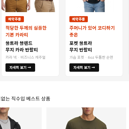
예약주문
예약주문
적당한 두께의 심플한
주머니가 있어 코디하기
기본 카라티
좋은
울트라 블렌드
포켓 울트라
무지 카라 반팔티
무지 반팔티
카라 넥 · 비즈니스 캐주얼
가슴 포켓 · 6oz 두툼한 순면
자세히 보기 →
자세히 보기 →
없는 직수입 베스트 상품