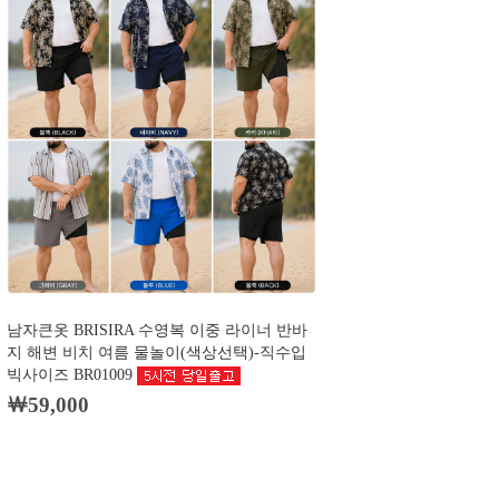
남자큰옷 BRISIRA 수영복 이중 라이너 반바
지 해변 비치 여름 물놀이(색상선택)-직수입
빅사이즈 BR01009
￦59,000