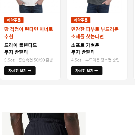
예약주문
예약주문
땀 걱정이 된다면 이너로
민감한 피부로 부드러운
추천
소재를 찾는다면
드라이 블렌디드
소프트 가벼운
무지 반팔티
무지 반팔티
5.5oz · 흡습속건 50/50 혼방
4.5oz · 부드러운 링스펀 순면
자세히 보기 →
자세히 보기 →