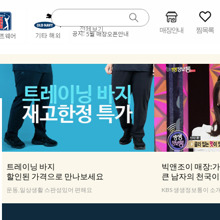
매장안내
찜목록
공지:
5월 매장오픈안내
트레이닝 바지
빅앤조이 매장:가
할인된 가격으로 만나보세요
큰 남자의 천국
운동,일상생활 스판성있어 편해요
KBS 생생정보통이 소