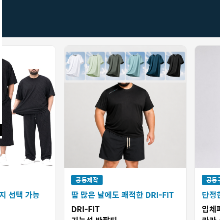
공동제작
공동
지 선택 가능
땀 많은 날에도 쾌적한 DRI-FIT
단정
DRI-FIT
입체