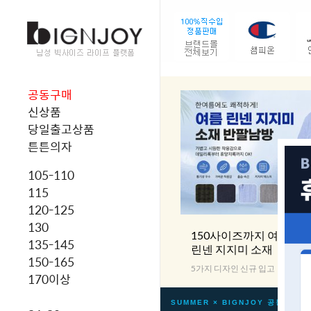
공동구매
신상품
당일출고상품
튼튼의자
105-110
115
120-125
130
150사이즈까지 여름남
135-145
린넨 지지미 소재
150-165
5가지 디자인 신규 입고
170이상
SUMMER × BIGNJOY 공동구매