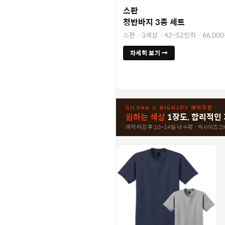
스판
청반바지 3종 세트
스판 · 3색상 · 42~52인치 · 66,00
자세히 보기 →
GILDAN × BIGNJOY 예약주문
원하는 색상
1장도, 합리적인
예약 마감 후 10~14일 내 수령 · 빅사이즈 2X