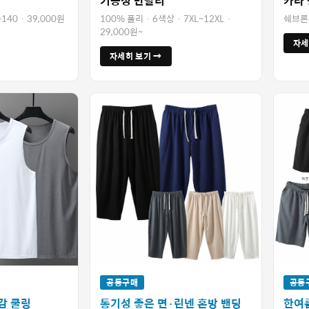
기능성 반팔티
카라
140 · 39,000원
100% 폴리 · 6색상 · 7XL~12XL ·
쉐브론 
29,000원~
자세
자세히 보기 →
공동구매
공동
감 쿨링
통기성 좋은 면·린넨 혼방 밴딩
한여름