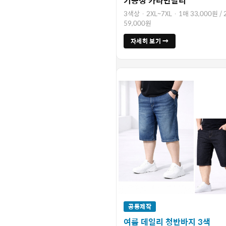
기능성 카라반팔티
3색상 · 2XL~7XL · 1매 33,000원 /
59,000원
자세히 보기 →
공동제작
여름 데일리 청반바지 3색