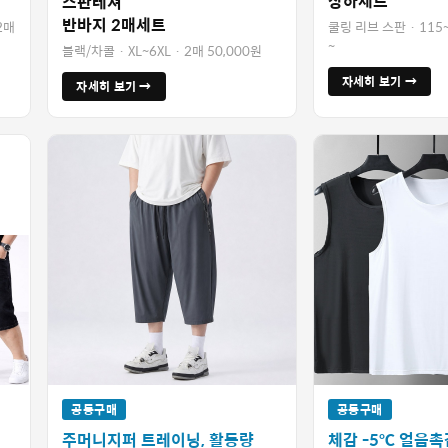
상하세트
스판레져
반바지 2매세트
 2매
쿨링 리브 스판 · 115~
~
블랙/차콜 · XL~6XL · 2매 50,000원
자세히 보기 →
자세히 보기 →
공동구매
공동구매
주머니지퍼 트레이닝, 활동량
체감 -5℃ 얼음촉