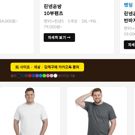
밴딩
린넨혼방
10부팬츠
린넨
반바
 34,000원~
면95+린넨5 · 5색상 · 3XL~9XL ·
79,000원~
면95+린
59,0
자세히 보기 →
자세
拓 사이즈 · 색상 · 단체구매 카카오톡 문의
컬러
빅사이즈 가능