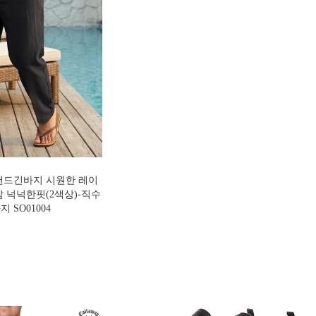
밴드긴바지 시원한 레이
 넉넉한핏(2색상)-직수
 SO01004