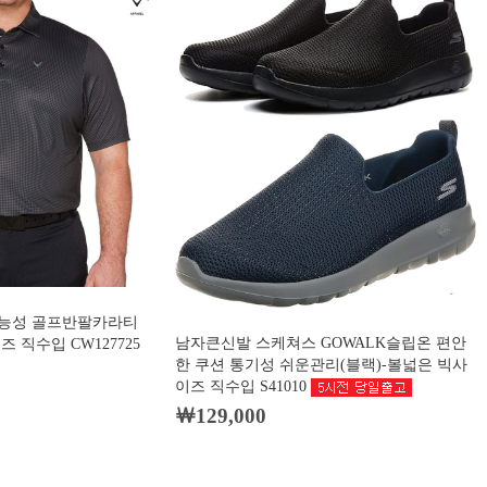
y 기능성 골프반팔카라티
남자큰신발 스케쳐스 GOWALK슬립온 편안
 직수입 CW127725
한 쿠션 통기성 쉬운관리(블랙)-볼넓은 빅사
이즈 직수입 S41010
￦129,000