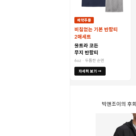
예약주문
비침없는 기본 반팔티
2매세트
울트라 코튼
무지 반팔티
6oz · 두툼한 순면
자세히 보기 →
빅앤조이의 후회