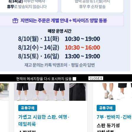
사이즈 여름템만 모았습니다
주문 후 10~14일 소요
만큼 시간은 걸리지만, 받아보시면 분명 만족하실 거예요
CLOSE X
현재의 메세지창을 다시 표시하지 않음
공동구매
공동구매
가볍고 시원한 스판, 여행·
7부·반바지·긴바
데일리룩
스판 통기성