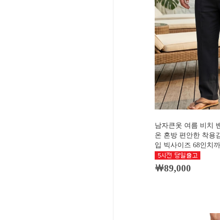
남자큰옷 여름 비치 
온 혼방 편안한 착용감
입 빅사이즈 68인치까지
￦89,000