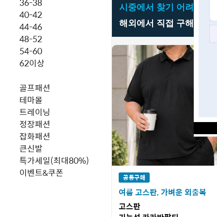
36-38
시중에서 찾기 어려운
빅
40-42
해외에서 직접 구해오는 
44-46
48-52
54-60
62이상
골프패션
테마몰
트레이닝
정장패션
잡화패션
큰신발
특가세일(최대80%)
이벤트&쿠폰
공동구매
여름 고스판, 가벼운 외출복
고스판