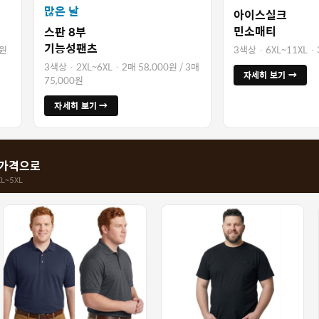
많은 날
아이스실크
민소매티
스판 8부
기능성팬츠
0원
3색상 · 6XL~11XL ·
3색상 · 2XL~6XL · 2매 58,000원 / 3매
자세히 보기 →
75,000원
자세히 보기 →
 가격으로
L~5XL