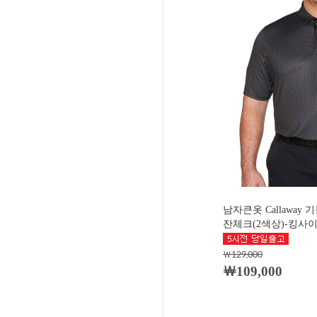
남자큰옷 Callawa
잔체크(2색상)-킹사이즈
￦129,000
￦109,000