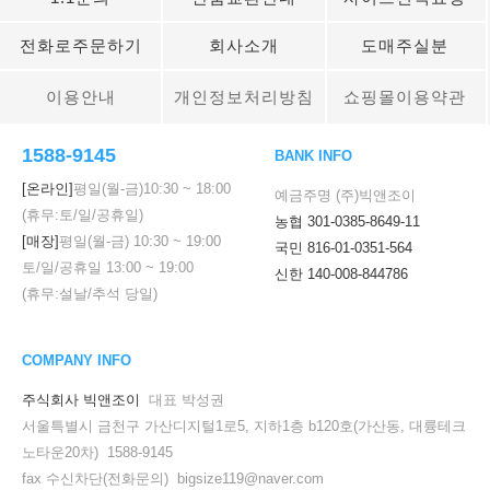
전화로주문하기
회사소개
도매주실분
이용안내
개인정보처리방침
쇼핑몰이용약관
1588-9145
BANK INFO
[온라인]
평일(월-금)
10:30
~
18:00
예금주명 (주)빅앤조이
(휴무:토/일/공휴일)
농협 301-0385-8649-11
[매장]
평일(월-금)
10:30
~
19:00
국민 816-01-0351-564
토/일/공휴일
13:00
~
19:00
신한 140-008-844786
(휴무:설날/추석 당일)
COMPANY INFO
주식회사 빅앤조이
대표 박성권
서울특별시 금천구 가산디지털1로5, 지하1층 b120호(가산동, 대륭테크
노타운20차) 1588-9145
fax 수신차단(전화문의) bigsize119@naver.com