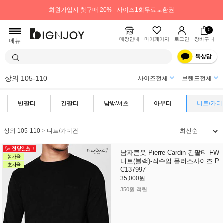
회원가입시 첫구매 20%
사이즈1회무료교환권
0
매장안내
마이페이지
로그인
장바구니
메뉴
상의 105-110
사이즈전체
브랜드전체
반팔티
긴팔티
남방/셔츠
아우터
니트/가디
상의 105-110
>
니트/가디건
남자큰옷 Pierre Cardin 긴팔티 FW
니트(블랙)-직수입 플러스사이즈 P
C137997
35,000원
350원 적립