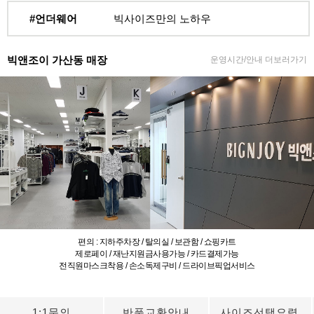
#언더웨어
빅사이즈만의 노하우
빅앤조이 가산동 매장
운영시간/안내 더보러가기
편의 : 지하주차장 / 탈의실 / 보관함 / 쇼핑카트
제로페이 / 재난지원금사용가능 / 카드결제가능
전직원마스크착용 / 손소독제구비 / 드라이브픽업서비스
1:1문의
반품교환안내
사이즈선택요령