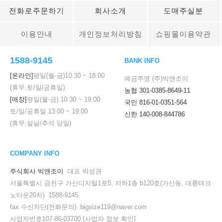
전화로주문하기
회사소개
도매주실분
이용안내
개인정보처리방침
쇼핑몰이용약관
1588-9145
BANK INFO
[온라인]
평일(월-금)
10:30
~
18:00
예금주명 (주)빅앤조이
(휴무:토/일/공휴일)
농협 301-0385-8649-11
[매장]
평일(월-금)
10:30
~
19:00
국민 816-01-0351-564
토/일/공휴일
13:00
~
19:00
신한 140-008-844786
(휴무:설날/추석 당일)
COMPANY INFO
주식회사 빅앤조이
대표 박성권
서울특별시 금천구 가산디지털1로5, 지하1층 b120호(가산동, 대륭테크
노타운20차) 1588-9145
fax 수신차단(전화문의) bigsize119@naver.com
사업자번호107-86-03700
[사업자 정보 확인]