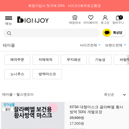
회원가입시 첫구매 20%
사이즈1회무료교환권
0
매장안내
마이페이지
로그인
장바구니
메뉴
테마몰
사이즈전체
브랜드전체
예약주문
자체제작
무지패션
기능성
바람
노니주스
방역마스크
테마몰
>
헬스앤조이
KF94 대형마스크 끌라삐엘 황사
방역 50매 개별포장
29,500원
17,500원