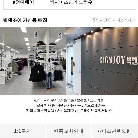
#언더웨어
빅사이즈만의 노하우
빅앤조이 가산동 매장
운영시간/안내 더보러가기
편의 : 지하주차장 / 탈의실 / 보관함 / 쇼핑카트
제로페이 / 재난지원금사용가능 / 카드결제가능
전직원마스크착용 / 손소독제구비 / 드라이브픽업서비스
1:1문의
반품교환안내
사이즈선택요령