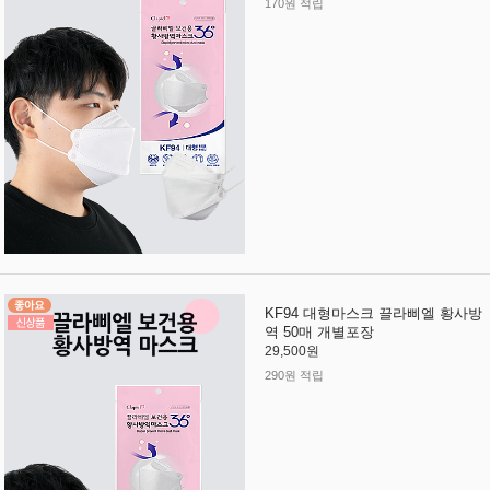
170원 적립
KF94 대형마스크 끌라삐엘 황사방
역 50매 개별포장
29,500원
290원 적립