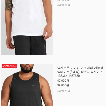
390원 적립
남자큰옷 나이키 민소매티 기능성
넥테이프(2색상)-직수입 빅사이즈
135까지 N37630
47,000원
39,000원
390원 적립