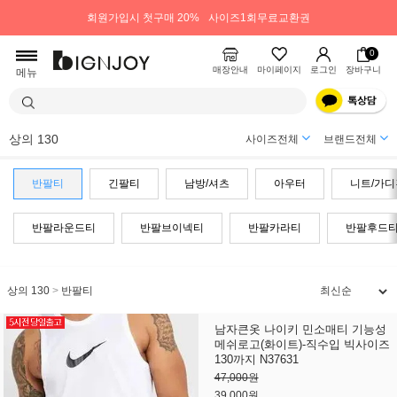
회원가입시 첫구매 20%
사이즈1회무료교환권
0
매장안내
마이페이지
로그인
장바구니
메뉴
상의 130
사이즈전체
브랜드전체
반팔티
긴팔티
남방/셔츠
아우터
니트/가디
반팔라운드티
반팔브이넥티
반팔카라티
반팔후드
상의 130
>
반팔티
남자큰옷 나이키 민소매티 기능성
메쉬로고(화이트)-직수입 빅사이즈
130까지 N37631
47,000원
39,000원