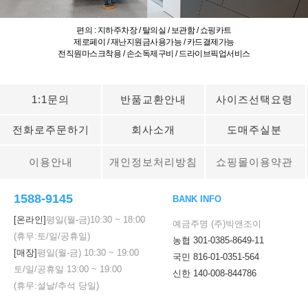
편의 : 지하주차장 / 탈의실 / 보관함 / 쇼핑카트
제로페이 / 재난지원금사용가능 / 카드결제가능
전직원마스크착용 / 손소독제구비 / 드라이브픽업서비스
1:1문의
반품교환안내
사이즈선택요령
전화로주문하기
회사소개
도매주실분
이용안내
개인정보처리방침
쇼핑몰이용약관
1588-9145
BANK INFO
[온라인]
평일(월-금)
10:30
~
18:00
예금주명 (주)빅앤조이
(휴무:토/일/공휴일)
농협 301-0385-8649-11
[매장]
평일(월-금)
10:30
~
19:00
국민 816-01-0351-564
토/일/공휴일
13:00
~
19:00
신한 140-008-844786
(휴무:설날/추석 당일)