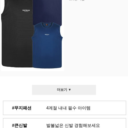
더보기 ▼
#무지패션
4계절 내내 필수 아이템
#큰신발
발볼넓은 신발 경험해보세요