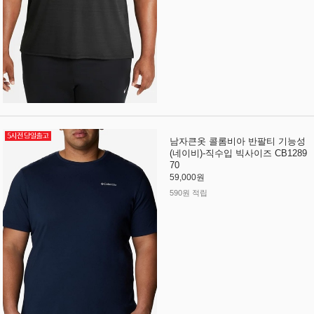
남자큰옷 콜롬비아 반팔티 기능성
(네이비)-직수입 빅사이즈 CB1289
70
59,000원
590원 적립