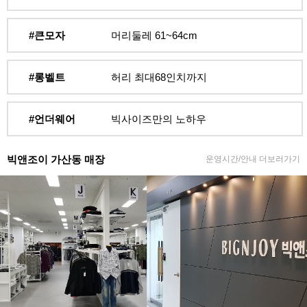
#큰모자
머리둘레 61~64cm
#롱벨트
허리 최대68인치까지
#언더웨어
빅사이즈만의 노하우
빅앤조이 가산동 매장
운영시간/안내 더보러가기