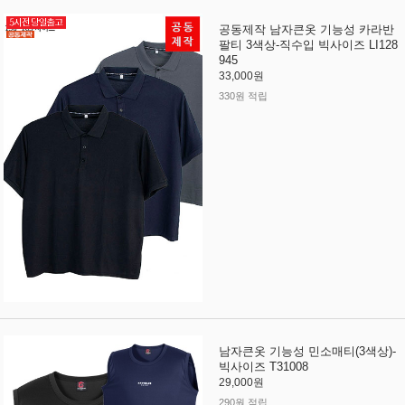
공동제작 남자큰옷 기능성 카라반
팔티 3색상-직수입 빅사이즈 LI128
945
33,000원
330원 적립
남자큰옷 기능성 민소매티(3색상)-
빅사이즈 T31008
29,000원
290원 적립