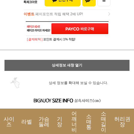
이벤트
페이포인트 적립 혜택 2배 UP!
이벤트
페이포인트 적립 혜택 2배 UP!
[ 결제혜택 ]
포인트 결제시 1% 적립!
상세정보 새창 열기
상세 정보를 확대해 보실 수 있습니다.
어
소
소
사이
가슴
기
깨
매
허리권
라벨
매
즈
둘레
장
너
길
장
통
비
이