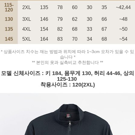
115-
2XL
135
78
60
30
35
~42,44
120
130
3XL
146
79
62
30
66
~48
135
4XL
154
82
68
33
67
~50
145
5XL
164
83
70
34
68
~54
페이코 ID로 페
PAYCO 바로구매
* 상품사이즈 치수는 재는 방법과 위치에 따라 1~3cm 오차가 있을 수 있
습니다 *
** 본인의 옷과 실측비교 추천합니다 **
모델 신체사이즈 : 키 184, 몸무게 130, 허리 44-46, 상의
125-130
착용사이즈 : 120(2XL)