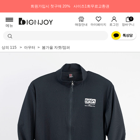
회원가입시 첫구매 20%
사이즈1회무료교환권
0
매장안내
마이페이지
로그인
장바구니
메뉴
상의 115
아우터
봄가을 자켓/점퍼