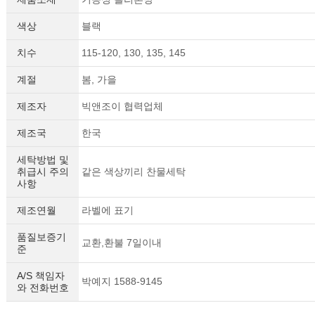
색상
블랙
치수
115-120, 130, 135, 145
계절
봄, 가을
제조자
빅앤조이 협력업체
제조국
한국
세탁방법 및
취급시 주의
같은 색상끼리 찬물세탁
사항
제조연월
라벨에 표기
품질보증기
교환,환불 7일이내
준
A/S 책임자
박예지 1588-9145
와 전화번호