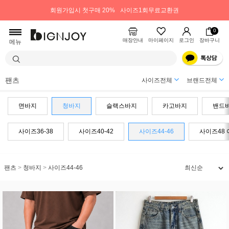
회원가입시 첫구매 20%
사이즈1회무료교환권
0
매장안내
마이페이지
로그인
장바구니
메뉴
팬츠
사이즈전체
브랜드전체
면바지
청바지
슬랙스바지
카고바지
밴드
사이즈36-38
사이즈40-42
사이즈44-46
사이즈48 
팬츠
>
청바지
>
사이즈44-46