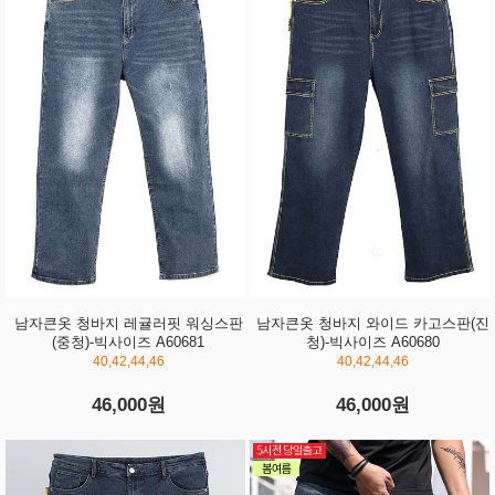
남자큰옷 청바지 레귤러핏 워싱스판
남자큰옷 청바지 와이드 카고스판(진
(중청)-빅사이즈 A60681
청)-빅사이즈 A60680
40,42,44,46
40,42,44,46
46,000원
46,000원