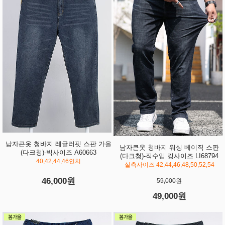
남자큰옷 청바지 레귤러핏 스판 가을
남자큰옷 청바지 워싱 베이직 스판
(다크청)-빅사이즈 A60663
(다크청)-직수입 킹사이즈 LI68794
40,42,44,46인치
실측사이즈 42,44,46,48,50,52,54
46,000원
59,000원
49,000원