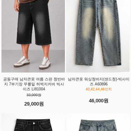
공동구매 남자큰옷 여름 스판 청반바
남자큰옷 워싱청바지(샌드청)-빅사이
지 7부기장 무릎밑 허벅지커버 빅사
즈 A60896
이즈 LI81004
40,42,44,46인치
33,000원
46,000원
29,000원