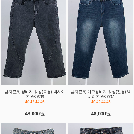
남자큰옷 청바지 워싱(흑청)-빅사이
남자큰옷 기모청바지 워싱(진청)-빅
즈 A60696
사이즈 A60007
40,42,44,46
40,42,44,46
48,000원
48,000원