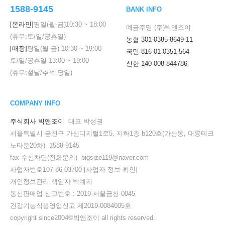
1588-9145
BANK INFO
[온라인]
평일(월-금)
10:30
~
18:00
예금주명 (주)빅앤조이
(휴무:토/일/공휴일)
농협 301-0385-8649-11
[매장]
평일(월-금)
10:30
~
19:00
국민 816-01-0351-564
토/일/공휴일
13:00
~
19:00
신한 140-008-844786
(휴무:설날/추석 당일)
COMPANY INFO
주식회사 빅앤조이
대표 박성권
서울특별시 금천구 가산디지털1로5, 지하1층 b120호(가산동, 대륭테크
노타운20차) 1588-9145
fax 수신차단(전화문의) bigsize119@naver.com
사업자번호107-86-03700
[사업자 정보 확인]
개인정보관리 책임자 박예지
통신판매업 신고번호 : 2019-서울금천-0045
건강기능식품영업신고 제2019-0084005호
copyright since2004©빅앤조이 all rights reserved.