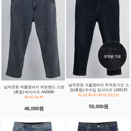
남자큰옷 겨울청바지 두꺼운기모 스
남자큰옷 여름청바지 히든밴드 스판
판(흑청)-직수입 킹사이즈 LI69133
(흑청)-빅사이즈 A60686
41,43,45,47,49,51,53인치
40,42,44,46
55,000원
46,000원