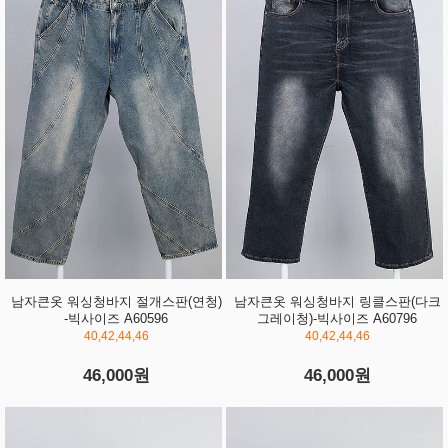
남자큰옷 워싱청바지 절개스판(연청)
남자큰옷 워싱청바지 링클스판(다크
-빅사이즈 A60596
그레이청)-빅사이즈 A60796
40,42,44,46
40,42,44,46
46,000원
46,000원