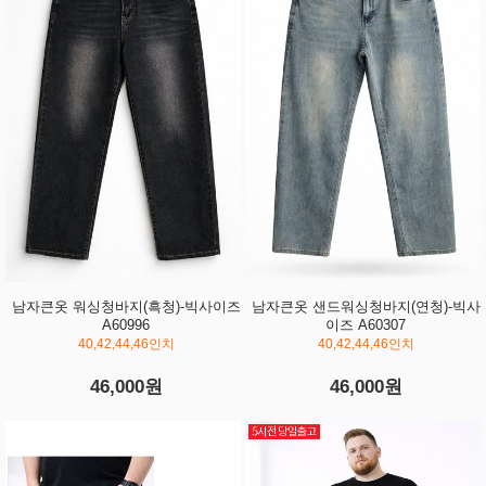
남자큰옷 워싱청바지(흑청)-빅사이즈
남자큰옷 샌드워싱청바지(연청)-빅사
A60996
이즈 A60307
40,42,44,46인치
40,42,44,46인치
46,000원
46,000원