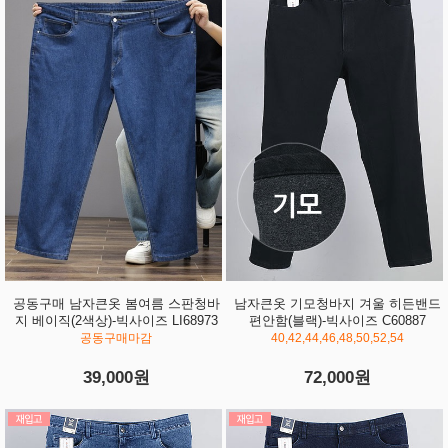
공동구매 남자큰옷 봄여름 스판청바
남자큰옷 기모청바지 겨울 히든밴드
지 베이직(2색상)-빅사이즈 LI68973
편안함(블랙)-빅사이즈 C60887
공동구매마감
40,42,44,46,48,50,52,54
39,000원
72,000원