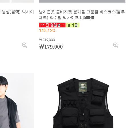
기능성(블랙)-빅사이
남자큰옷 콤비자켓 봄가을 고품질 비스코스(블루
체크)-직수입 빅사이즈 LI58848
115,120
￦219,000
￦179,000