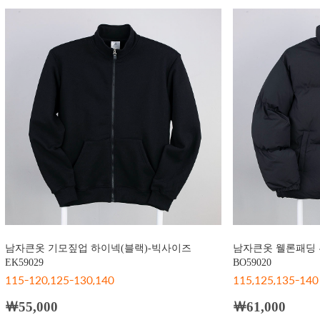
남자큰옷 기모짚업 하이넥(블랙)-빅사이즈
남자큰옷 웰론패딩 
EK59029
BO59020
115-120,125-130,140
115,125,135-140
￦55,000
￦61,000