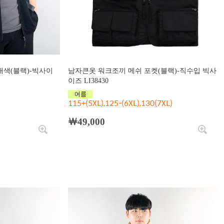
색(블랙)-빅사이
남자큰옷 워크조끼 메쉬 포켓(블랙)-직수입 빅사
이즈 LI38430
115+(5XL),125-(6XL),130(7XL)
￦49,000