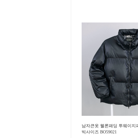
남자큰옷 웰론패딩 투웨이지퍼
빅사이즈 BO59021