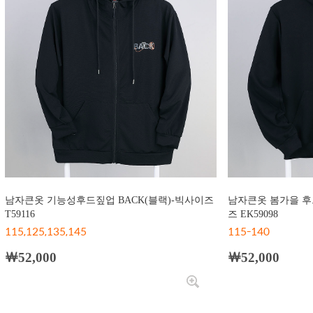
남자큰옷 기능성후드짚업 BACK(블랙)-빅사이즈
남자큰옷 봄가을 후드
T59116
즈 EK59098
115,125,135,145
115-140
￦52,000
￦52,000