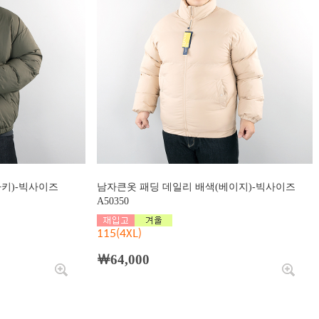
카키)-빅사이즈
남자큰옷 패딩 데일리 배색(베이지)-빅사이즈
A50350
115(4XL)
￦64,000