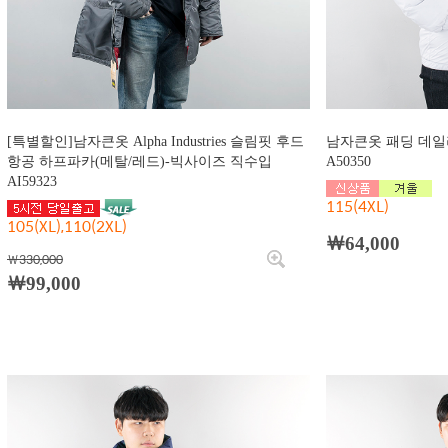
[특별할인]남자큰옷 Alpha Industries 슬림핏 후드
남자큰옷 패딩 데일
항공 하프파카(메탈/레드)-빅사이즈 직수입
A50350
AI59323
115(4XL)
105(XL),110(2XL)
￦64,000
￦330,000
￦99,000