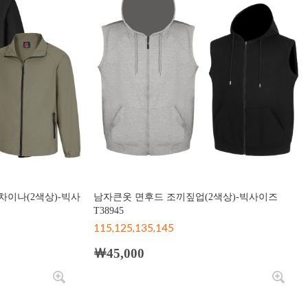
차이나(2색상)-빅사
남자큰옷 면후드 조끼짚업(2색상)-빅사이즈
T38945
115,125,135,145
￦45,000