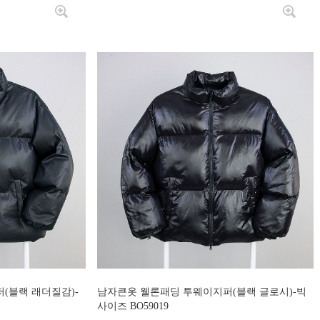
(블랙 래더질감)-
남자큰옷 웰론패딩 투웨이지퍼(블랙 글로시)-빅
사이즈 BO59019