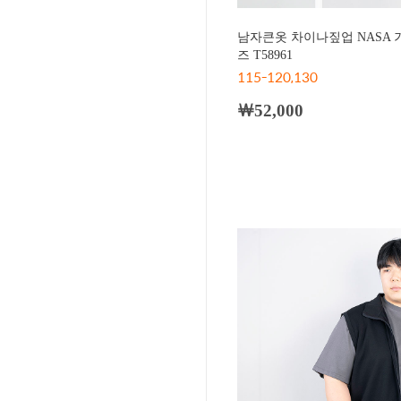
남자큰옷 차이나짚업 NASA 
즈 T58961
115-120,130
￦52,000