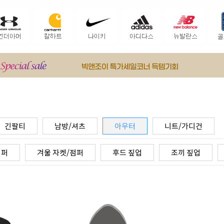
긴팔티
남방/셔츠
아우터
니트/가디건
점퍼
겨울 자켓/점퍼
후드 짚업
조끼 짚업