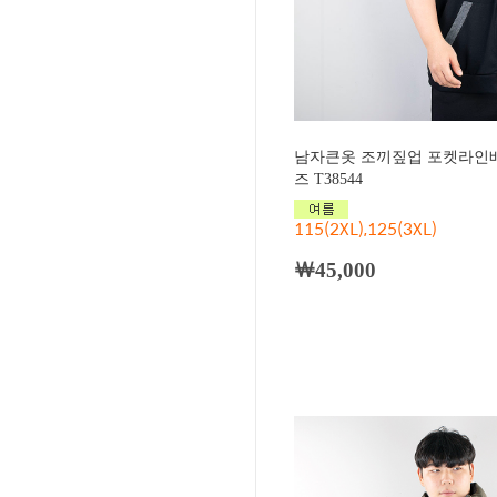
남자큰옷 조끼짚업 포켓라인배
즈 T38544
115(2XL),125(3XL)
￦45,000