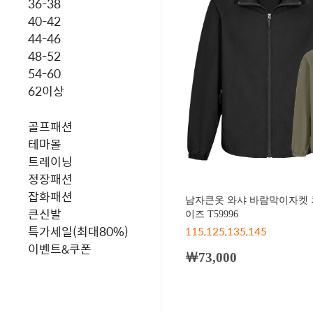
36-38
40-42
44-46
48-52
54-60
62이상
골프패션
테마몰
트레이닝
정장패션
잡화패션
남자큰옷 와샤 바람막이자켓 
큰신발
이즈 T59996
특가세일(최대80%)
115,125,135,145
이벤트&쿠폰
￦73,000