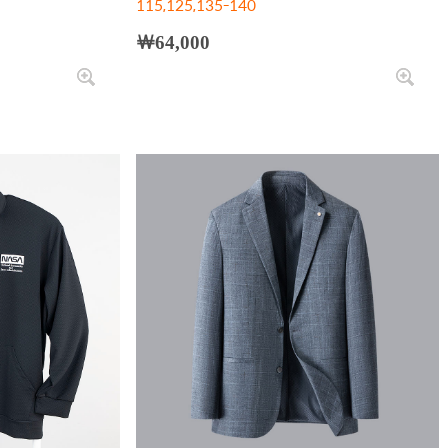
115,125,135-140
￦64,000