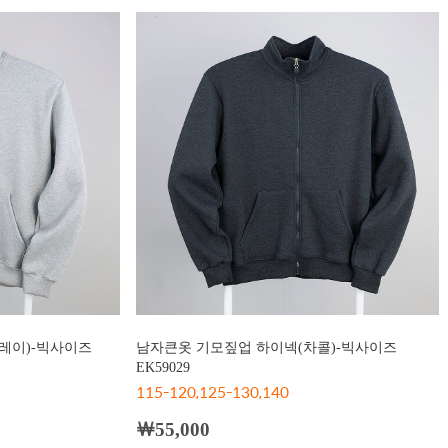
레이)-빅사이즈
남자큰옷 기모짚업 하이넥(차콜)-빅사이즈
EK59029
115-120,125-130,140
￦55,000