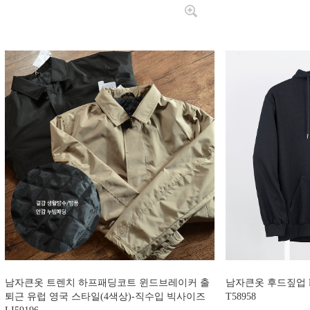
남자큰옷 트렌치 하프패딩코트 윈드브레이커 출
남자큰옷 후드짚업 
퇴근 유럽 영국 스타일(4색상)-직수입 빅사이즈
T58958