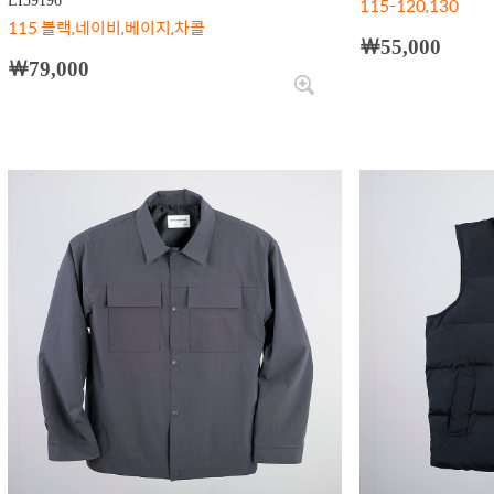
LI59196
115-120,130
115 블랙,네이비,베이지,차콜
￦55,000
￦79,000