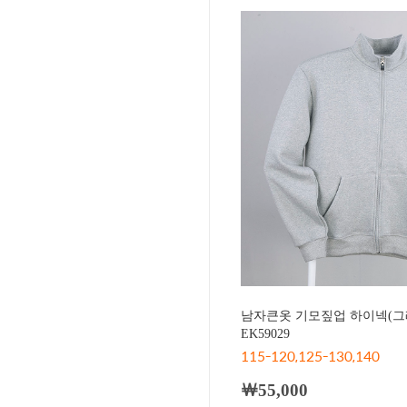
남자큰옷 기모짚업 하이넥(그
EK59029
115-120,125-130,140
￦55,000