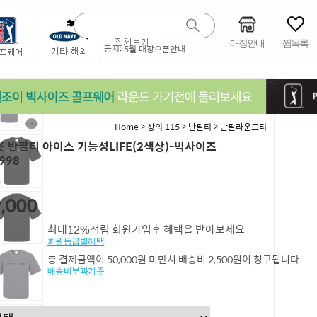
매장안내
찜목록
공지:
5월 매장오픈안내
>
>
>
Home
상의 115
반팔티
반팔라운드티
 반팔티 아이스 기능성LIFE(2색상)-빅사이즈
998
5
,000
최대12%적립 회원가입후 혜택을 받아보세요
회원등급별혜택
총 결제금액이 50,000원 미만시 배송비 2,500원이 청구됩니다.
배송비부과기준