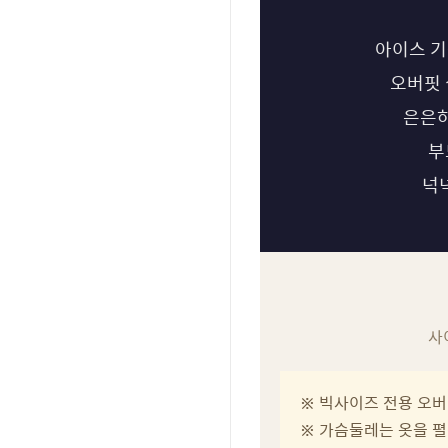
아이스 기
오버핏 
은은하
부
넉넉
사
※ 빅사이즈 전용 오버
※ 가슴둘레는 옷을 펼