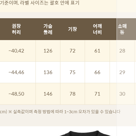
기준이며, 라벨 사이즈는 괄호 안에 표기
권장
가슴
어깨
소매
기장
허리
둘레
너비
통
~40,42
126
72
61
28
~44,46
136
75
66
29
~48,50
146
78
71
30
 cm) ※ 실측값이며 측정 방법에 따라 1~3cm 오차가 있을 수 있습니다