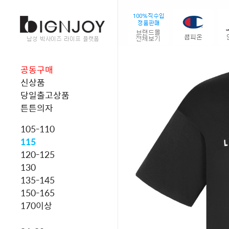
공동구매
신상품
당일출고상품
튼튼의자
105-110
115
120-125
130
135-145
150-165
170이상