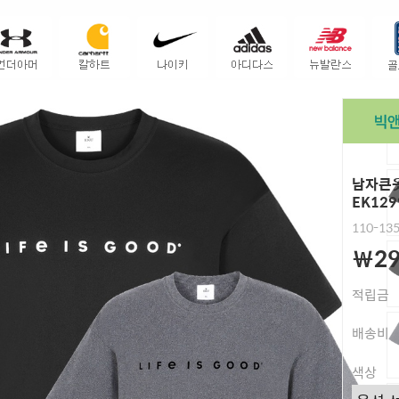
남자큰옷
EK129
110-13
￦29
적립금
배송비
색상