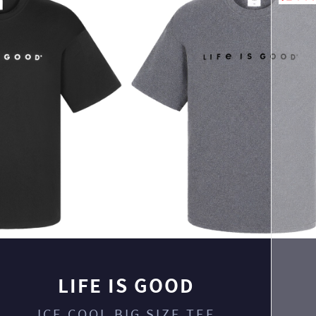
LIFE IS GOOD
ICE COOL BIG SIZE TEE
페이코 ID