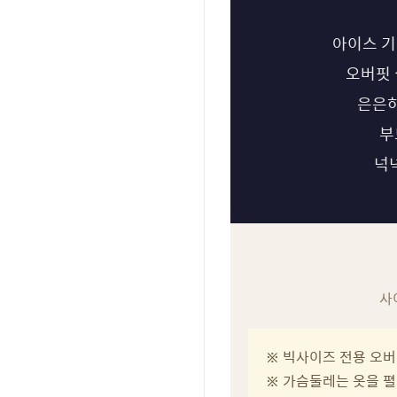
아이스 기
오버핏 
은은하
부
넉넉
사
※ 빅사이즈 전용 오버
※ 가슴둘레는 옷을 펼