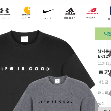
남자큰옷
EK129
110-13
￦29
적립금
배송비
색상