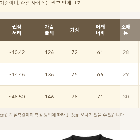
기준이며, 라벨 사이즈는 괄호 안에 표기
권장
가슴
어깨
소매
기장
허리
둘레
너비
통
~40,42
126
72
61
28
~44,46
136
75
66
29
~48,50
146
78
71
30
 cm) ※ 실측값이며 측정 방법에 따라 1~3cm 오차가 있을 수 있습니다