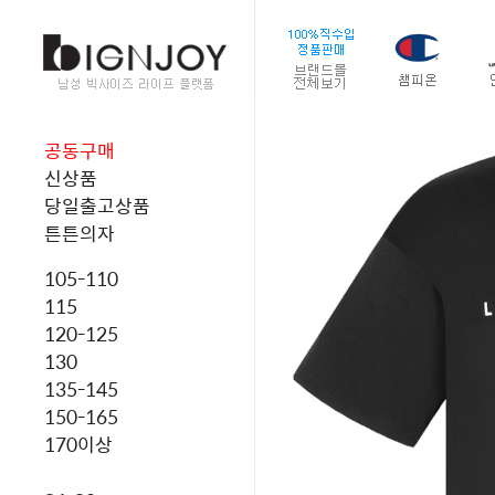
공동구매
신상품
당일출고상품
튼튼의자
105-110
115
120-125
130
135-145
150-165
170이상