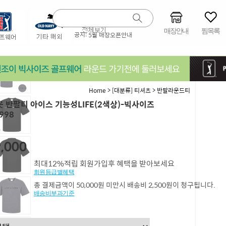
매장안내
찜목록
공지:
5월 매장오픈안내
>
>
Home
[대분류] 티셔츠
반팔라운드티
 반팔티 아이스 기능성LIFE(2색상)-빅사이즈
998
5
,000
최대12%적립 회원가입후 혜택을 받아보세요
회원등급별혜택
총 결제금액이 50,000원 미만시 배송비 2,500원이 청구됩니다.
배송비부과기준