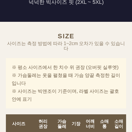
넉넉한 빅사이즈 핏 (2XL ~ 5XL)
SIZE
사이즈는 측정 방법에 따라 1~2cm 오차가 있을 수 있습니
다
※ 평소 사이즈에서 한 치수 위 권장 (오버핏 실루엣)
※ 가슴둘레는 옷을 펼쳤을 때 가슴 양끝 측정한 길이
입니다
※ 사이즈는 빅앤조이 기준이며, 라벨 사이즈는 괄호
안에 표기
허리
가슴
어깨
소매
소매
사이즈
기장
권장
둘레
너비
통
길이