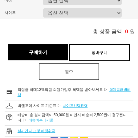
색상
사이즈
0
총 상품 금액
원
구매하기
장바구니
찜♡
적립금 최대12%적립 회원가입후 혜택을 받아보세요 ▷
회원등급별혜
택
빅앤조이 사이즈 기준표 ▷
사이즈선택요령
배송비 총 결제금액이 50,000원 미만시 배송비 2,500원이 청구됩니
다. ▷
배송비부과기준
실시간 재고 및 매장위치