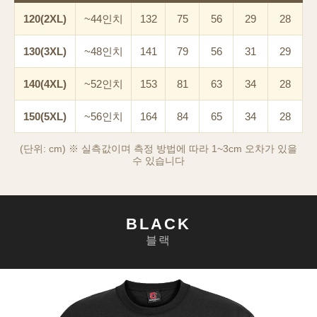
120(2XL)
~44인치
132
75
56
29
28
130(3XL)
~48인치
141
79
56
31
29
140(4XL)
~52인치
153
81
63
34
28
150(5XL)
~56인치
164
84
65
34
28
(단위: cm) ※ 실측값이며 측정 방법에 따라 1~3cm 오차가 있을
수 있습니다
이코 라이프 하
BLACK
블랙