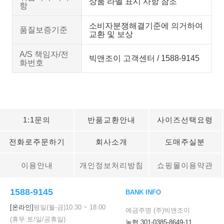
상품 라벨 표시 사항 참조
항
소비자분쟁해결기준에 의거하여
품질보증기준
교환 및 보상
A/S 책임자/전
빅앤조이 고객센터 / 1588-9145
화번호
1:1문의
반품교환안내
사이즈선택요령
전화로주문하기
회사소개
도매주실분
이용안내
개인정보처리방침
쇼핑몰이용약관
1588-9145
BANK INFO
[온라인]
평일(월-금)
10:30
~
18:00
예금주명 (주)빅앤조이
(휴무:토/일/공휴일)
농협 301-0385-8649-11