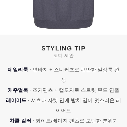
STYLING TIP
코디 제안
데일리룩
· 면바지 + 스니커즈로 편안한 일상룩 완
성
캐주얼룩
· 조거팬츠 + 캡모자로 스트릿 무드 연출
레이어드
· 셔츠나 자켓 안에 받쳐 입어 멋스러운 레
이어드
차콜 컬러
· 화이트/베이지 팬츠로 모던한 분위기