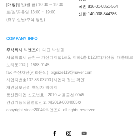
[매장]
평일(월-금)
10:30
~
19:00
국민 816-01-0351-564
토/일/공휴일
13:00
~
19:00
신한 140-008-844786
(휴무:설날/추석 당일)
COMPANY INFO
주식회사 빅앤조이
대표 박성권
서울특별시 금천구 가산디지털1로5, 지하1층 b120호(가산동, 대륭테크
노타운20차) 1588-9145
fax 수신차단(전화문의) bigsize119@naver.com
사업자번호107-86-03700
[사업자 정보 확인]
개인정보관리 책임자 박예지
통신판매업 신고번호 : 2019-서울금천-0045
건강기능식품영업신고 제2019-0084005호
copyright since2004©빅앤조이 all rights reserved.