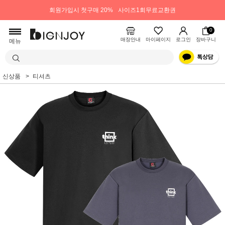
회원가입시 첫구매 20%
사이즈1회무료교환권
0
매장안내
마이페이지
로그인
장바구니
메뉴
신상품
티셔츠