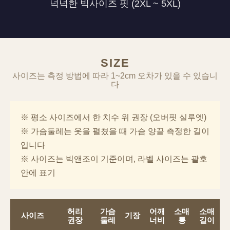
넉넉한 빅사이즈 핏 (2XL ~ 5XL)
SIZE
사이즈는 측정 방법에 따라 1~2cm 오차가 있을 수 있습니
다
※ 평소 사이즈에서 한 치수 위 권장 (오버핏 실루엣)
※ 가슴둘레는 옷을 펼쳤을 때 가슴 양끝 측정한 길이
입니다
※ 사이즈는 빅앤조이 기준이며, 라벨 사이즈는 괄호
안에 표기
허리
가슴
어깨
소매
소매
사이즈
기장
권장
둘레
너비
통
길이