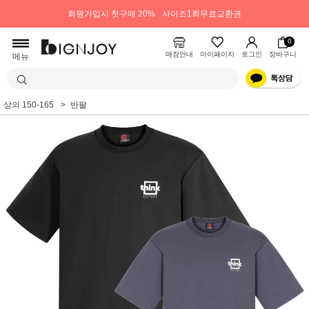
회원가입시 첫구매 20%
사이즈1회무료교환권
0
매장안내
마이페이지
로그인
장바구니
메뉴
상의 150-165
반팔