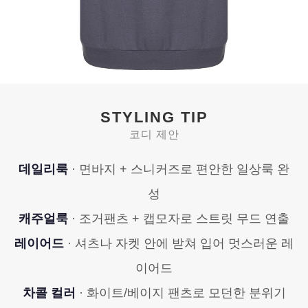
STYLING TIP
코디 제안
데일리룩
· 면바지 + 스니커즈로 편안한 일상룩 완
성
캐주얼룩
· 조거팬츠 + 캡모자로 스트릿 무드 연출
레이어드
· 셔츠나 자켓 안에 받쳐 입어 멋스러운 레
이어드
차콜 컬러
· 화이트/베이지 팬츠로 모던한 분위기