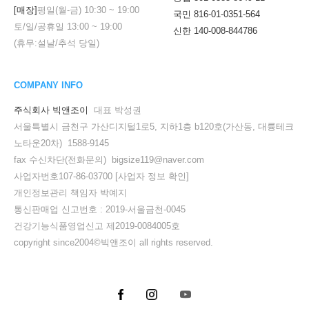
[매장]
평일(월-금)
10:30
~
19:00
국민 816-01-0351-564
토/일/공휴일
13:00
~
19:00
신한 140-008-844786
(휴무:설날/추석 당일)
COMPANY INFO
주식회사 빅앤조이
대표 박성권
서울특별시 금천구 가산디지털1로5, 지하1층 b120호(가산동, 대륭테크
노타운20차) 1588-9145
fax 수신차단(전화문의) bigsize119@naver.com
사업자번호107-86-03700
[사업자 정보 확인]
개인정보관리 책임자 박예지
통신판매업 신고번호 : 2019-서울금천-0045
건강기능식품영업신고 제2019-0084005호
copyright since2004©빅앤조이 all rights reserved.