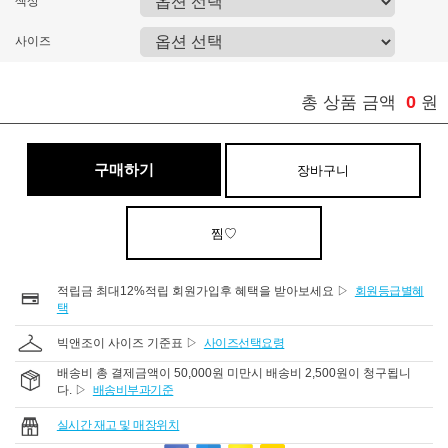
색상
사이즈
0
총 상품 금액
원
구매하기
장바구니
찜♡
적립금 최대12%적립 회원가입후 혜택을 받아보세요 ▷
회원등급별혜
택
빅앤조이 사이즈 기준표 ▷
사이즈선택요령
배송비 총 결제금액이 50,000원 미만시 배송비 2,500원이 청구됩니
다. ▷
배송비부과기준
실시간 재고 및 매장위치