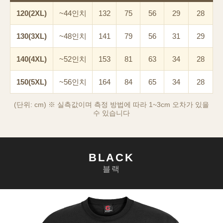
120(2XL)
~44인치
132
75
56
29
28
130(3XL)
~48인치
141
79
56
31
29
140(4XL)
~52인치
153
81
63
34
28
150(5XL)
~56인치
164
84
65
34
28
(단위: cm) ※ 실측값이며 측정 방법에 따라 1~3cm 오차가 있을
수 있습니다
이코 라이프 하
BLACK
블랙