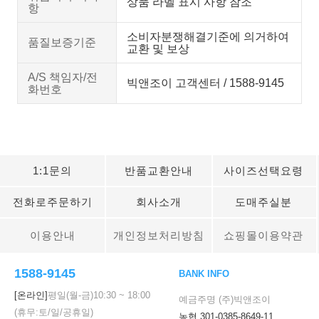
상품 라벨 표시 사항 참조
항
소비자분쟁해결기준에 의거하여
품질보증기준
교환 및 보상
A/S 책임자/전
빅앤조이 고객센터 / 1588-9145
화번호
1:1문의
반품교환안내
사이즈선택요령
전화로주문하기
회사소개
도매주실분
이용안내
개인정보처리방침
쇼핑몰이용약관
1588-9145
BANK INFO
[온라인]
평일(월-금)
10:30
~
18:00
예금주명 (주)빅앤조이
(휴무:토/일/공휴일)
농협 301-0385-8649-11