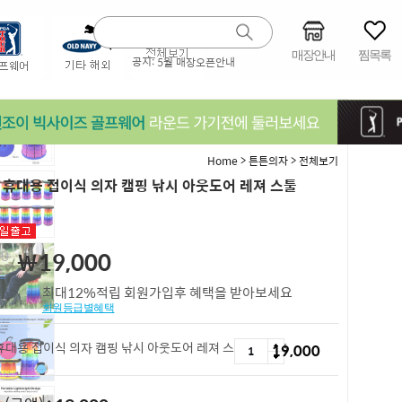
매장안내
찜목록
공지:
5월 매장오픈안내
>
>
Home
튼튼의자
전체보기
G 휴대용 접이식 의자 캠핑 낚시 아웃도어 레져 스툴
6
00
￦
19,000
최대12%적립 회원가입후 혜택을 받아보세요
회원등급별혜택
 휴대용 접이식 의자 캠핑 낚시 아웃도어 레져 스툴 LI2206
19,000