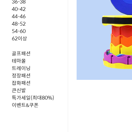
36-38
40-42
44-46
48-52
54-60
62이상
골프패션
테마몰
트레이닝
정장패션
잡화패션
큰신발
특가세일(최대80%)
이벤트&쿠폰