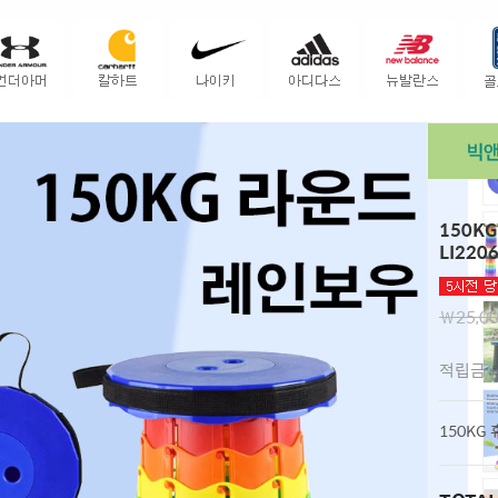
150K
LI220
￦25,0
적립금
150KG